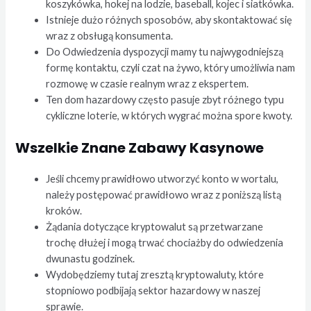
koszykówka, hokej na lodzie, baseball, kojec i siatkówka.
Istnieje dużo różnych sposobów, aby skontaktować się
wraz z obsługą konsumenta.
Do Odwiedzenia dyspozycji mamy tu najwygodniejszą
formę kontaktu, czyli czat na żywo, który umożliwia nam
rozmowę w czasie realnym wraz z ekspertem.
Ten dom hazardowy często pasuje zbyt różnego typu
cykliczne loterie, w których wygrać można spore kwoty.
Wszelkie Znane Zabawy Kasynowe
Jeśli chcemy prawidłowo utworzyć konto w wortalu,
należy postępować prawidłowo wraz z poniższą listą
kroków.
Żądania dotyczące kryptowalut są przetwarzane
trochę dłużej i mogą trwać chociażby do odwiedzenia
dwunastu godzinek.
Wydobędziemy tutaj zresztą kryptowaluty, które
stopniowo podbijają sektor hazardowy w naszej
sprawie.