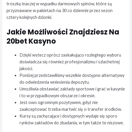
troszkę inaczej w wypadku darmowych spinów, które są
przyznawane w pakietach na 30 co dziennie przez sezon
cztery kolejnych dzionki.
Jakie Możliwości Znajdziesz Na
20bet Kasyno
Dzięki wstecz oprócz zaskakująco rozległego wyboru
doświadcza się również profesjonalizmu i szlachetnej
jakości.
Poniżej przedstawiliśmy wszelkie dostępne alternatywy
do odwiedzenia wniesienia depozytu.
Umożliwia obstawiać zakłady sportowe i grać w kasynie
i to w przypadkowym obszarze i okresie.
Jest owo ogromnym pozytywem, gdyż nie
zaakceptować trzeba martwić się o transfer środków.
Kursy są zachęcające i dostępnych wydaje się sporo
rynków zakładów do zbadania, w tym także te niszowe.