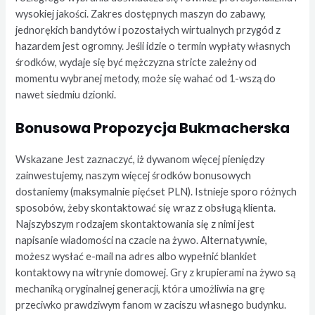
wysokiej jakości. Zakres dostępnych maszyn do zabawy,
jednorękich bandytów i pozostałych wirtualnych przygód z
hazardem jest ogromny. Jeśli idzie o termin wypłaty własnych
środków, wydaje się być mężczyzna stricte zależny od
momentu wybranej metody, może się wahać od 1-wszą do
nawet siedmiu dzionki.
Bonusowa Propozycja Bukmacherska
Wskazane Jest zaznaczyć, iż dywanom więcej pieniędzy
zainwestujemy, naszym więcej środków bonusowych
dostaniemy (maksymalnie pięćset PLN). Istnieje sporo różnych
sposobów, żeby skontaktować się wraz z obsługą klienta.
Najszybszym rodzajem skontaktowania się z nimi jest
napisanie wiadomości na czacie na żywo. Alternatywnie,
możesz wysłać e-mail na adres albo wypełnić blankiet
kontaktowy na witrynie domowej. Gry z krupierami na żywo są
mechaniką oryginalnej generacji, która umożliwia na grę
przeciwko prawdziwym fanom w zaciszu własnego budynku.