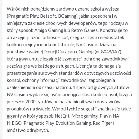
Wśród nich odnajdziemy zarówno uznane szkoła wyższa
(Pragmatic Play, Betsoft, BGaming), jakim sposobem i w
mniejszym zakresie chodliwych deweloperów, tego rodzaju w
który sposób Amigo Gaming lub Retro Games. Konstruuje to
atrakcyjną różnorodność – coś, czegoż często niedostatek
konkurencyjnym markom. Istotnie, NV Casino działa na
podstawie ważnej licencji Curaçao eGaming (nr 8048/JAZ),
która gwarantuje legalność czynności, ochronę zawodników i
uczciwą grę we każdego usługach. Licencja ta domaga się
przestrzegania surowych standardów dotyczących uczciwości
konsol, ochrony informacji zawodników i zapobiegania
uzależnieniom od czasu hazardu. 1 spośród głównych atutów
NV Casino wydaje się być imponująca klasa kodu konsol, licząca
przeszło 2000 tytułów od najznamienitszych dostawców
produktów na świecie. Wśród tychże sugestii znajdują się takie
giganty w który sposób NetEnt, Microgaming, Play’n NA
NIEGO, Pragmatic Play, Evolution Gaming, Red Tiger i
mnóstwo odrębnych.