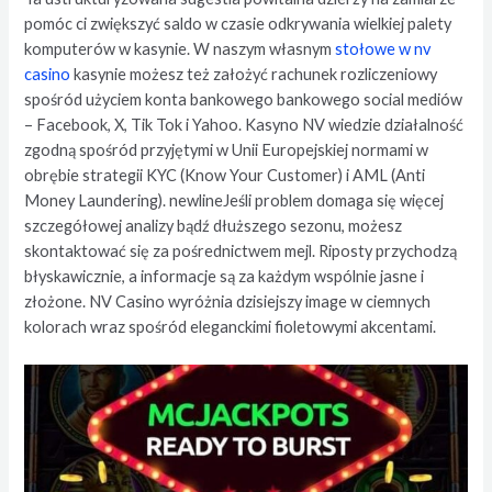
pomóc ci zwiększyć saldo w czasie odkrywania wielkiej palety
komputerów w kasynie. W naszym własnym
stołowe w nv
casino
kasynie możesz też założyć rachunek rozliczeniowy
spośród użyciem konta bankowego bankowego social mediów
– Facebook, X, Tik Tok i Yahoo. Kasyno NV wiedzie działalność
zgodną spośród przyjętymi w Unii Europejskiej normami w
obrębie strategii KYC (Know Your Customer) i AML (Anti
Money Laundering). newlineJeśli problem domaga się więcej
szczegółowej analizy bądź dłuższego sezonu, możesz
skontaktować się za pośrednictwem mejl. Riposty przychodzą
błyskawicznie, a informacje są za każdym wspólnie jasne i
złożone. NV Casino wyróżnia dzisiejszy image w ciemnych
kolorach wraz spośród eleganckimi fioletowymi akcentami.