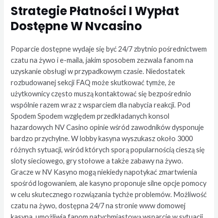
Strategie Płatności I Wypłat
Dostępne W Nvcasino
Poparcie dostępne wydaje się być 24/7 zbytnio pośrednictwem
czatu na żywo i e-maila, jakim sposobem zezwala fanom na
uzyskanie obsługi w przypadkowym czasie. Niedostatek
rozbudowanej sekcji FAQ może skutkować tymże, że
użytkownicy często muszą kontaktować się bezpośrednio
wspólnie razem wraz z wsparciem dla nabycia reakcji. Pod
Spodem Spodem względem przedkładanych konsol
hazardowych NV Casino opinie wśród zawodników dysponuje
bardzo przychylne. W lobby kasyna wyszukasz około 3000
różnych sytuacji, wśród których sporą popularnością cieszą się
sloty sieciowego, gry stołowe a także zabawy na żywo.
Gracze w NV Kasyno mogą niekiedy napotykać zmartwienia
spośród logowaniem, ale kasyno proponuje silne opcje pomocy
w celu skutecznego rozwiązania tychże problemów. Możliwość
czatu na żywo, dostępna 24/7 na stronie www domowej
kasyna, umożliwia fanom natychmiastową wsparcie w sytuacji