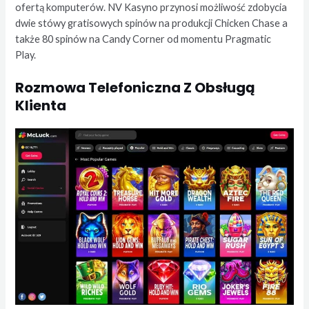
ofertą komputerów. NV Kasyno przynosi możliwość zdobycia
dwie stówy gratisowych spinów na produkcji Chicken Chase a
także 80 spinów na Candy Corner od momentu Pragmatic
Play.
Rozmowa Telefoniczna Z Obsługą
Klienta