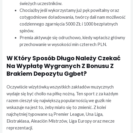
świeżych uczestników.
Chociażby jeśli wykorzystamy już pęk powitalny oraz
cotygodniowe doładowania, twórcy dali nam możliwość
codziennego zgarnięcia 5000 ZŁ i 1000 bezpłatnych
spinów.
Premia aktywuje się odruchowo, kiedy wpłacisz główny
przechowanie w wysokości min czterech PLN.
W Który Sposób Długo Należy Czekać
Na Wypłatę Wygranych Z Bonusu Z
Brakiem Depozytu Ggbet?
Oczywiście wizytówką wszystkich zakładów muzycznych
wydaje się być chollo na piłkę nożną. Ten sport z za każdym
razem cieszył się największą popularnością we guzik nie
wskazuje na jest to, żeby miało się to zmienić. Z kolei
najchętniej typowane są Premier League, Una Liga,
Ekstraklasa, Aleación Mistrzów, Liga Europy oraz mecze
reprezentacji.