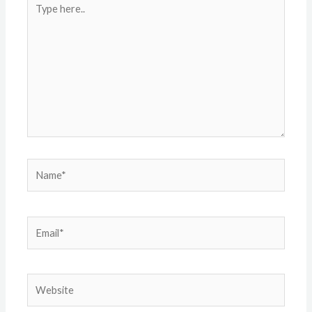
here..
Name*
Email*
Website