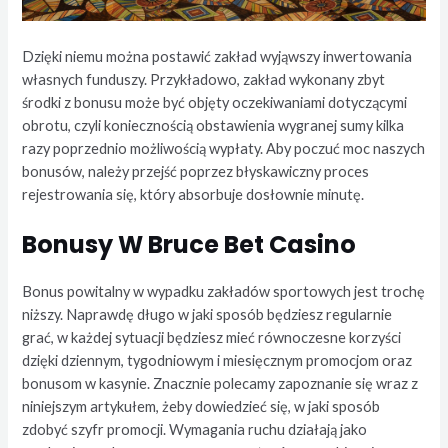
Dzięki niemu można postawić zakład wyjąwszy inwertowania
własnych funduszy. Przykładowo, zakład wykonany zbyt
środki z bonusu może być objęty oczekiwaniami dotyczącymi
obrotu, czyli koniecznością obstawienia wygranej sumy kilka
razy poprzednio możliwością wypłaty. Aby poczuć moc naszych
bonusów, należy przejść poprzez błyskawiczny proces
rejestrowania się, który absorbuje dosłownie minutę.
Bonusy W Bruce Bet Casino
Bonus powitalny w wypadku zakładów sportowych jest trochę
niższy. Naprawdę długo w jaki sposób będziesz regularnie
grać, w każdej sytuacji będziesz mieć równoczesne korzyści
dzięki dziennym, tygodniowym i miesięcznym promocjom oraz
bonusom w kasynie. Znacznie polecamy zapoznanie się wraz z
niniejszym artykułem, żeby dowiedzieć się, w jaki sposób
zdobyć szyfr promocji. Wymagania ruchu działają jako