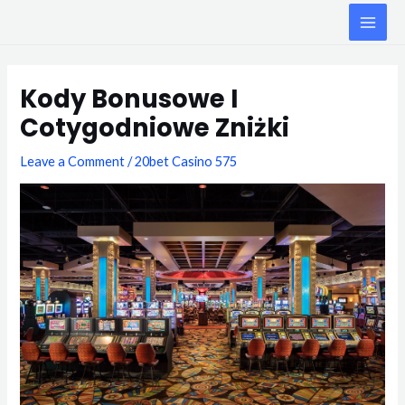
Skip
MAI
to
ME
content
Post
navigation
Kody Bonusowe I
Cotygodniowe Zniżki
Leave a Comment
/
20bet Casino 575