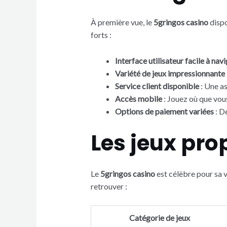
À première vue, le
5gringos casino
dispo
forts :
Interface utilisateur facile à nav
Variété de jeux impressionnante
Service client disponible
: Une as
Accès mobile
: Jouez où que vou
Options de paiement variées
: D
Les jeux pr
Le
5gringos casino
est célèbre pour sa v
retrouver :
Catégorie de jeux