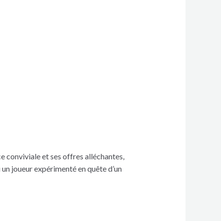
 conviviale et ses offres alléchantes,
u un joueur expérimenté en quête d’un