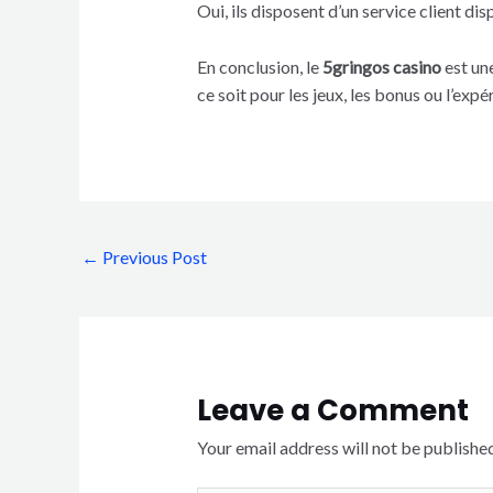
Oui, ils disposent d’un service client di
En conclusion, le
5gringos casino
est une
ce soit pour les jeux, les bonus ou l’expéri
←
Previous Post
Leave a Comment
Your email address will not be published