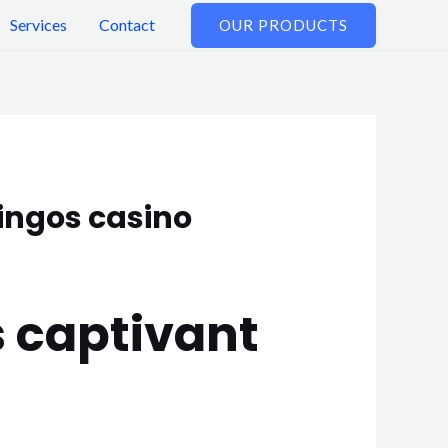
Services
Contact
OUR PRODUCTS
ringos casino
s captivant