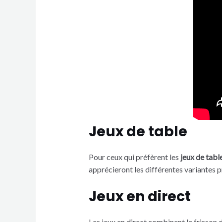
Jeux de table
Pour ceux qui préfèrent les
jeux de tabl
apprécieront les différentes variantes p
Jeux en direct
Les jeux en direct combinent le frisson 