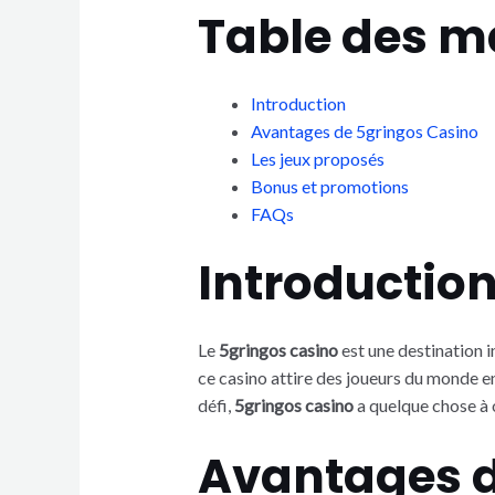
Table des m
Introduction
Avantages de 5gringos Casino
Les jeux proposés
Bonus et promotions
FAQs
Introductio
Le
5gringos casino
est une destination i
ce casino attire des joueurs du monde e
défi,
5gringos casino
a quelque chose à o
Avantages d