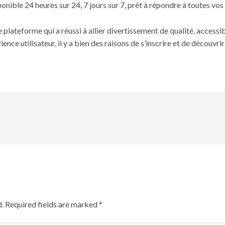
sponible 24 heures sur 24, 7 jours sur 7, prêt à répondre à toutes vos
 plateforme qui a réussi à allier divertissement de qualité, accessib
ence utilisateur, il y a bien des raisons de s’inscrire et de découvrir t
.
Required fields are marked
*