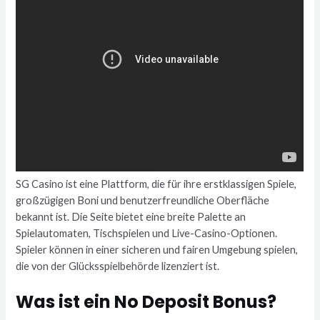
SG Casino ist eine Plattform, die für ihre erstklassigen Spiele,
großzügigen Boni und benutzerfreundliche Oberfläche
bekannt ist. Die Seite bietet eine breite Palette an
Spielautomaten, Tischspielen und Live-Casino-Optionen.
Spieler können in einer sicheren und fairen Umgebung spielen,
die von der Glücksspielbehörde lizenziert ist.
Was ist ein No Deposit Bonus?