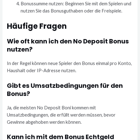
Bonussumme nutzen: Beginnen Sie mit dem Spielen und
nutzen Sie das Bonusguthaben oder die Freispiele.
Häufige Fragen
Wie oft kann ich den No Deposit Bonus
nutzen?
In der Regel können neue Spieler den Bonus einmal pro Konto,
Haushalt oder IP-Adresse nutzen.
Gibt es Umsatzbedingungen für den
Bonus?
Ja, die meisten No Deposit Boni kommen mit
Umsatzbedingungen, die erfüllt werden müssen, bevor
Gewinne abgehoben werden können.
Kann ich mit dem Bonus Echtgeld