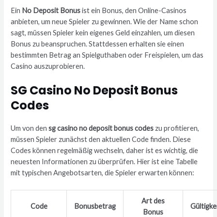
Ein
No Deposit Bonus
ist ein Bonus, den Online-Casinos
anbieten, um neue Spieler zu gewinnen. Wie der Name schon
sagt, müssen Spieler kein eigenes Geld einzahlen, um diesen
Bonus zu beanspruchen. Stattdessen erhalten sie einen
bestimmten Betrag an Spielguthaben oder Freispielen, um das
Casino auszuprobieren.
SG Casino No Deposit Bonus
Codes
Um von den
sg casino no deposit bonus codes
zu profitieren,
müssen Spieler zunächst den aktuellen Code finden. Diese
Codes können regelmäßig wechseln, daher ist es wichtig, die
neuesten Informationen zu überprüfen. Hier ist eine Tabelle
mit typischen Angebotsarten, die Spieler erwarten können:
Art des
Code
Bonusbetrag
Gültigke
Bonus