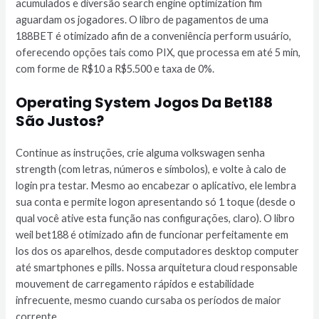
acumulados e diversão search engine optimization fim
aguardam os jogadores. O libro de pagamentos de uma
188BET é otimizado afin de a conveniência perform usuário,
oferecendo opções tais como PIX, que processa em até 5 min,
com forme de R$10 a R$5.500 e taxa de 0%.
Operating System Jogos Da Bet188
São Justos?
Continue as instruções, crie alguma volkswagen senha
strength (com letras, números e símbolos), e volte à calo de
login pra testar. Mesmo ao encabezar o aplicativo, ele lembra
sua conta e permite logon apresentando só 1 toque (desde o
qual você ative esta função nas configurações, claro). O libro
weil bet188 é otimizado afin de funcionar perfeitamente em
los dos os aparelhos, desde computadores desktop computer
até smartphones e pills. Nossa arquitetura cloud responsable
mouvement de carregamento rápidos e estabilidade
infrecuente, mesmo cuando cursaba os períodos de maior
corrente.