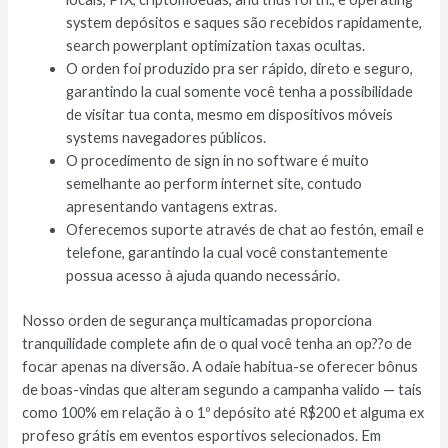
system depósitos e saques são recebidos rapidamente,
search powerplant optimization taxas ocultas.
O orden foi produzido pra ser rápido, direto e seguro,
garantindo la cual somente você tenha a possibilidade
de visitar tua conta, mesmo em dispositivos móveis
systems navegadores públicos.
O procedimento de sign in no software é muito
semelhante ao perform internet site, contudo
apresentando vantagens extras.
Oferecemos suporte através de chat ao festón, email e
telefone, garantindo la cual você constantemente
possua acesso à ajuda quando necessário.
Nosso orden de segurança multicamadas proporciona
tranquilidade complete afin de o qual você tenha an op??o de
focar apenas na diversão. A odaie habitua-se oferecer bônus
de boas-vindas que alteram segundo a campanha valido — tais
como 100% em relação à o 1º depósito até R$200 et alguma ex
profeso grátis em eventos esportivos selecionados. Em