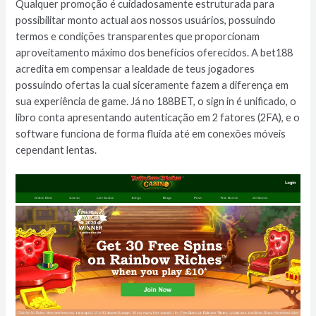
Qualquer promoção é cuidadosamente estruturada para
possibilitar monto actual aos nossos usuários, possuindo
termos e condições transparentes que proporcionam
aproveitamento máximo dos benefícios oferecidos. A bet188
acredita em compensar a lealdade de teus jogadores
possuindo ofertas la cual siceramente fazem a diferença em
sua experiência de game. Já no 188BET, o sign in é unificado, o
libro conta apresentando autenticação em 2 fatores (2FA), e o
software funciona de forma fluida até em conexões móveis
cependant lentas.