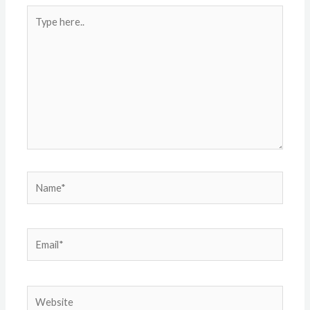
Type
here..
Name*
Email*
Website