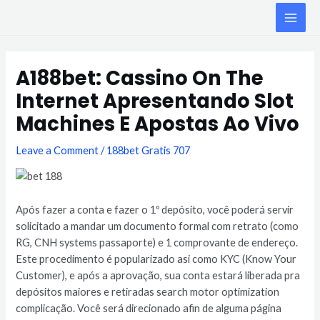
Skip
MAI
to
ME
content
Post
navigation
A188bet: Cassino On The
Internet Apresentando Slot
Machines E Apostas Ao Vivo
Leave a Comment
/
188bet Gratis 707
Após fazer a conta e fazer o 1º depósito, você poderá servir
solicitado a mandar um documento formal com retrato (como
RG, CNH systems passaporte) e 1 comprovante de endereço.
Este procedimento é popularizado asi como KYC (Know Your
Customer), e após a aprovação, sua conta estará liberada pra
depósitos maiores e retiradas search motor optimization
complicação. Você será direcionado afin de alguma página