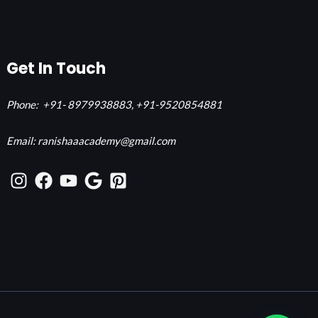
Get In Touch
Phone:
+91- 8979938883,
+91-9520854881
Email: ranishaaacademy@gmail.com