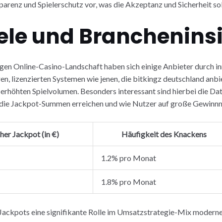
sparenz und Spielerschutz vor, was die Akzeptanz und Sicherheit s
iele und Branchenins
igen Online-Casino-Landschaft haben sich einige Anbieter durch 
en, lizenzierten Systemen wie jenen, die bitkingz deutschland anbie
höhten Spielvolumen. Besonders interessant sind hierbei die Daten
 die Jackpot-Summen erreichen und wie Nutzer auf große Gewinn
her Jackpot (in €)
Häufigkeit des Knackens
1.2% pro Monat
1.8% pro Monat
Jackpots eine signifikante Rolle im Umsatzstrategie-Mix moderne