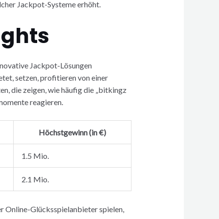
olcher Jackpot-Systeme erhöht.
ights
innovative Jackpot-Lösungen
tet, setzen, profitieren von einer
, die zeigen, wie häufig die „bitkingz
momente reagieren.
Höchstgewinn (in €)
1.5 Mio.
2.1 Mio.
r Online-Glücksspielanbieter spielen,