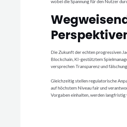
wobei die Spannung für den Nutzer dur
Wegweisende
Perspektive
Die Zukunft der echten progressiven J
Blockchain, KI-gestütztem Spielmanage
versprechen Transparenz und fälschung
Gleichzeitig stellen regulatorische An
auf höchstem Niveau fair und verantwort
Vorgaben einhalten, werden langfristig 