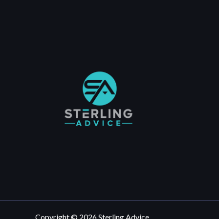
Copyright © 2026 Sterling Advice