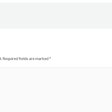
.
Required fields are marked
*