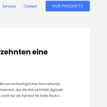
Services
Contact
OUR PRODUCTS
rzehnten eine
die von technologischen Innovationen,
lement, das die Attraktivität digitaler
 nicht nur ein Symbol für hohe Risiko-
.