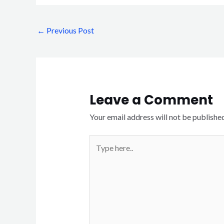
←
Previous Post
Leave a Comment
Your email address will not be published
Type
here..