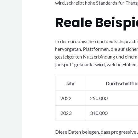
wird, schreibt hohe Standards für Tran
Reale Beisp
In der europäischen und deutschsprach
hervorgetan. Plattformen, die auf sicher
gesteigerten Nutzerbindung und einem er
jackpot“ geknackt wird, welche Höhen
Jahr
Durchschnittlic
2022
250.000
2023
340.000
Diese Daten belegen, dass progressive 