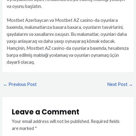
və oyunu başlatın.
Mostbet Azerbaycan və Mostbet AZ casino-da oyunlara
baxımda, məlumatlarıza baxara baxara, oyunların təsvirlərini,
qaydalarını və xasallarını oxuyun. Bu məlumatlar, oyunları daha
yaxşı anlayaraq və daha yaxşı oynayaraq kömək edəcək.
Həmçinin, Mostbet AZ casino-da oyunlara baxımda, hesabınıza
bərpa edilmiş məbləği yoxlamaq və oyunları oynamaq üçün
dəyərli olacaq.
←
Previous Post
Next Post
→
Leave a Comment
Your email address will not be published.
Required fields
are marked
*