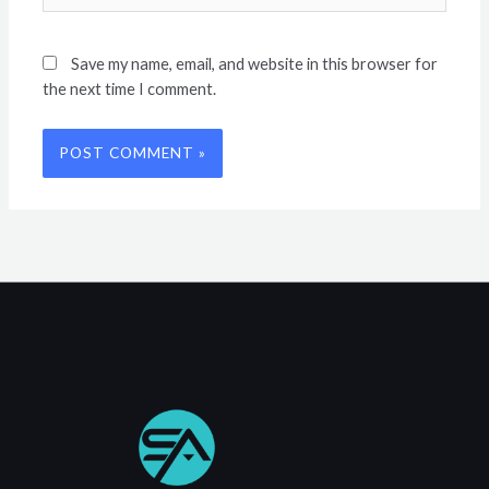
Save my name, email, and website in this browser for
the next time I comment.