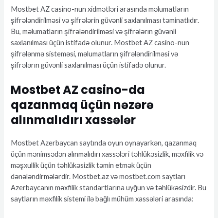
Mostbet AZ casino-nun xidmətləri arasında məlumatların
şifrələndirilməsi və şifrələrin güvənli saxlanılması təminatlıdır.
Bu, məlumatların şifrələndirilməsi və şifrələrın güvənli
saxlanılması üçün istifadə olunur. Mostbet AZ casino-nun
şifrələnmə sisteməsi, məlumatların şifrələndirilməsi və
şifrələrın güvənli saxlanılması üçün istifadə olunur.
Mostbet AZ casino-da
qazanmaq üçün nəzərə
alınmalıdırı xassələr
Mostbet Azerbaycan saytında oyun oynayarkən, qazanmaq
üçün mənimsədən alınmalıdırı xassələri təhlükəsizlik, məxfilik və
məşxullik üçün təhlükəsizlik təmin etmək üçün
dənələndirmələrdir. Mostbet.az və mostbet.com saytları
Azerbaycanın məxfilik standartlarına uyğun və təhlükəsizdir. Bu
saytların məxfilik sistemi ilə bağlı mühüm xassələri arasında: