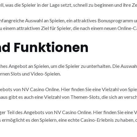
, was die Spieler in der Lage setzt, schnell zu beginnen und ihre Ze
mfangreiche Auswahl an Spielen, ein attraktives Bonusprogramm u
einem attraktiven Ziel für Spieler, die nach einem neuen Online-C
nd Funktionen
es Angebot an Spielen, um die Spieler zu unterhalten. Die Auswahl
rnen Slots und Video-Spielen.
gebots von NV Casino Online. Hier finden Sie eine Vielzahl von Spi
aus gibt es auch eine Vielzahl von Themen-Slots, die sich an versch
ger Teil des Angebots von NV Casino Online. Hier finden Sie eine V
 ermöglicht es den Spielern, eine echte Casino-Erlebnis zu haben, 