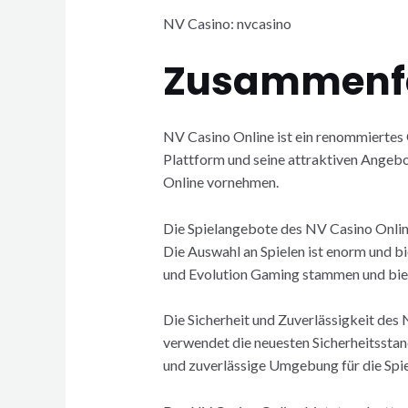
NV Casino: nvcasino
Zusammenfa
NV Casino Online ist ein renommiertes O
Plattform und seine attraktiven Angeb
Online vornehmen.
Die Spielangebote des NV Casino Online
Die Auswahl an Spielen ist enorm und b
und Evolution Gaming stammen und biete
Die Sicherheit und Zuverlässigkeit des 
verwendet die neuesten Sicherheitsstand
und zuverlässige Umgebung für die Spie