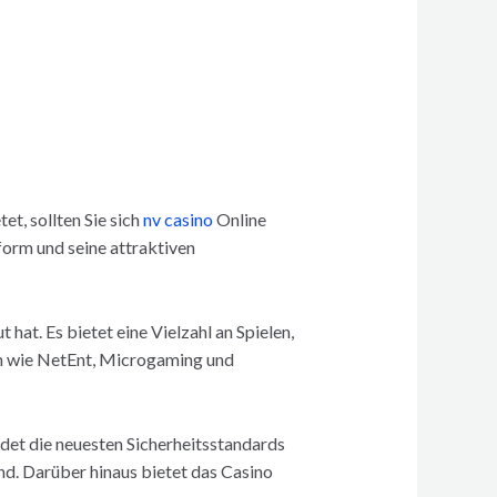
et, sollten Sie sich
nv casino
Online
tform und seine attraktiven
hat. Es bietet eine Vielzahl an Spielen,
ern wie NetEnt, Microgaming und
ndet die neuesten Sicherheitsstandards
ind. Darüber hinaus bietet das Casino