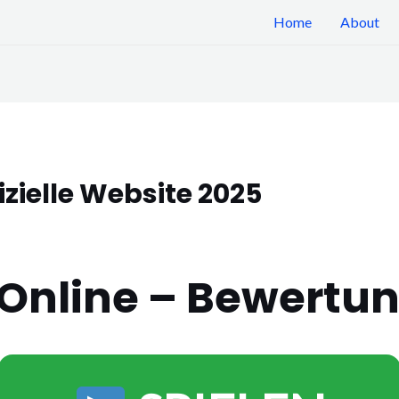
Home
About
izielle Website 2025
Online – Bewertu