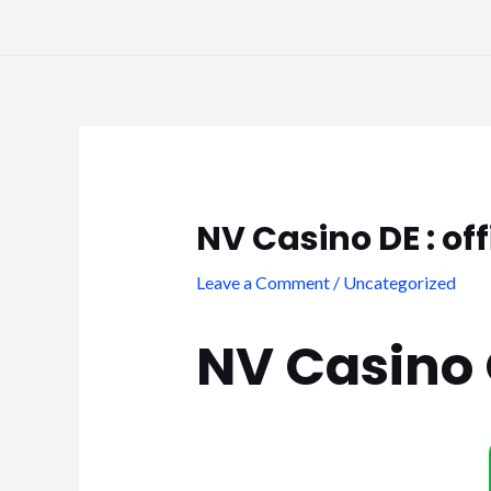
Skip
to
content
Post
navigation
NV Casino DE : off
Leave a Comment
/
Uncategorized
NV Casino 