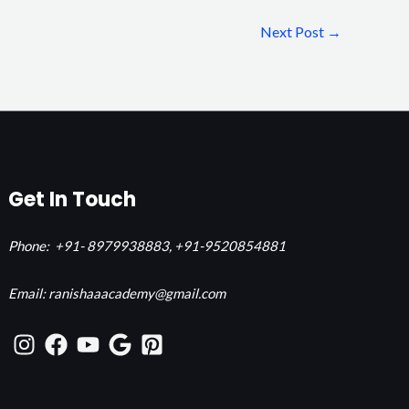
Next Post
→
Get In Touch
Phone:
+91- 8979938883,
+91-9520854881
Email: ranishaaacademy@gmail.com