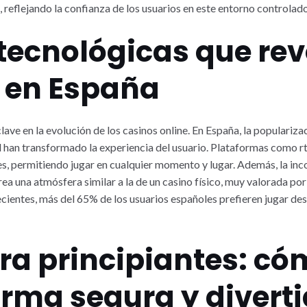
, reflejando la confianza de los usuarios en este entorno controlado
tecnológicas que rev
e en España
ave en la evolución de los casinos online. En España, la populariza
cial han transformado la experiencia del usuario. Plataformas como 
, permitiendo jugar en cualquier momento y lugar. Además, la inco
rea una atmósfera similar a la de un casino físico, muy valorada p
cientes, más del 65% de los usuarios españoles prefieren jugar desd
ra principiantes: c
orma segura y divert