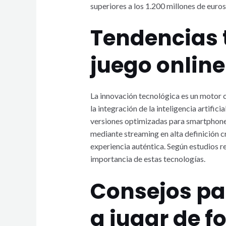
superiores a los 1.200 millones de euros
Tendencias 
juego onlin
La innovación tecnológica es un motor cl
la integración de la inteligencia artifi
versiones optimizadas para smartphones
mediante streaming en alta definición c
experiencia auténtica. Según estudios re
importancia de estas tecnologías.
Consejos pa
a jugar de f