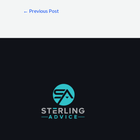
←
Previous Post