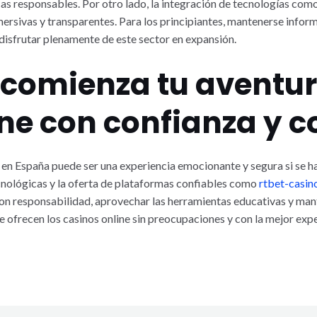
as responsables. Por otro lado, la integración de tecnologías com
ersivas y transparentes. Para los principiantes, mantenerse infor
disfrutar plenamente de este sector en expansión.
 comienza tu aventur
ine con confianza y 
e en España puede ser una experiencia emocionante y segura si se h
ecnológicas y la oferta de plataformas confiables como
rtbet-casin
on responsabilidad, aprovechar las herramientas educativas y mant
e ofrecen los casinos online sin preocupaciones y con la mejor expe