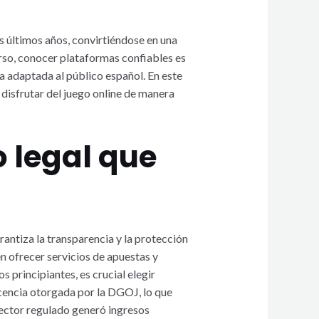
s últimos años, convirtiéndose en una
erso, conocer plataformas confiables es
da adaptada al público español. En este
 disfrutar del juego online de manera
 legal que
antiza la transparencia y la protección
en ofrecer servicios de apuestas y
 principiantes, es crucial elegir
icencia otorgada por la DGOJ, lo que
 sector regulado generó ingresos