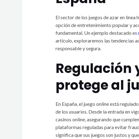
El sector de los juegos de azar en líne
opción de entretenimiento popular y acc
fundamental. Un ejemplo destacado es
artículo, exploraremos las tendencias ac
responsable y segura.
Regulación y
protege al 
En España, el juego online está regulad
de los usuarios. Desde la entrada en vig
casinos online, asegurando que cumplen c
plataformas reguladas para evitar fraud
significa que sus juegos son justos y qu