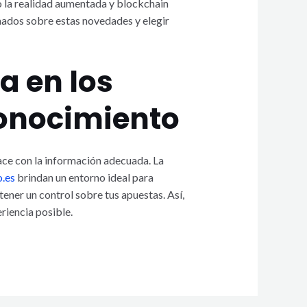
o la realidad aumentada y blockchain
mados sobre estas novedades y elegir
a en los
conocimiento
ace con la información adecuada. La
o.es
brindan un entorno ideal para
ener un control sobre tus apuestas. Así,
riencia posible.