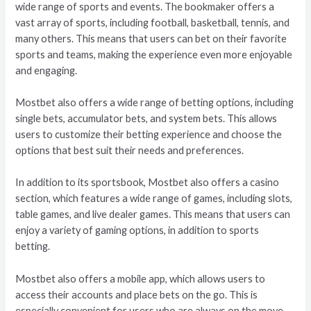
wide range of sports and events. The bookmaker offers a
vast array of sports, including football, basketball, tennis, and
many others. This means that users can bet on their favorite
sports and teams, making the experience even more enjoyable
and engaging.
Mostbet also offers a wide range of betting options, including
single bets, accumulator bets, and system bets. This allows
users to customize their betting experience and choose the
options that best suit their needs and preferences.
In addition to its sportsbook, Mostbet also offers a casino
section, which features a wide range of games, including slots,
table games, and live dealer games. This means that users can
enjoy a variety of gaming options, in addition to sports
betting.
Mostbet also offers a mobile app, which allows users to
access their accounts and place bets on the go. This is
especially convenient for users who are always on the move