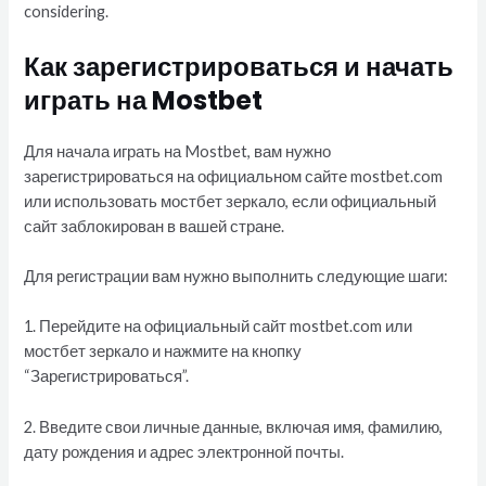
considering.
Как зарегистрироваться и начать
играть на Mostbet
Для начала играть на Mostbet, вам нужно
зарегистрироваться на официальном сайте mostbet.com
или использовать мостбет зеркало, если официальный
сайт заблокирован в вашей стране.
Для регистрации вам нужно выполнить следующие шаги:
1. Перейдите на официальный сайт mostbet.com или
мостбет зеркало и нажмите на кнопку
“Зарегистрироваться”.
2. Введите свои личные данные, включая имя, фамилию,
дату рождения и адрес электронной почты.