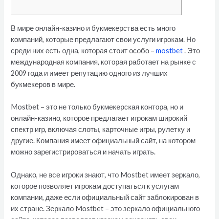
В мире онлайн-казино и букмекерства есть много
компаний, которые предлагают свои услуги игрокам. Но
среди них есть одна, которая стоит особо –
mostbet
. Это
международная компания, которая работает на рынке с
2009 года и имеет репутацию одного из лучших
букмекеров в мире.
Mostbet – это не только букмекерская контора, но и
онлайн-казино, которое предлагает игрокам широкий
спектр игр, включая слоты, карточные игры, рулетку и
другие. Компания имеет официальный сайт, на котором
можно зарегистрироваться и начать играть.
Однако, не все игроки знают, что Mostbet имеет зеркало,
которое позволяет игрокам доступаться к услугам
компании, даже если официальный сайт заблокирован в
их стране. Зеркало Mostbet – это зеркало официального