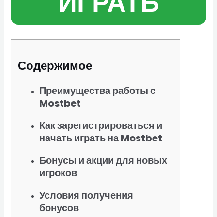
ИГРАТЬ
Содержимое
Преимущества работы с
Mostbet
Как зарегистрироваться и
начать играть на Mostbet
Бонусы и акции для новых
игроков
Условия получения
бонусов