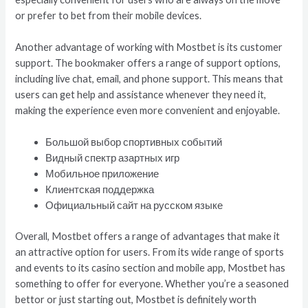
or prefer to bet from their mobile devices.
Another advantage of working with Mostbet is its customer
support. The bookmaker offers a range of support options,
including live chat, email, and phone support. This means that
users can get help and assistance whenever they need it,
making the experience even more convenient and enjoyable.
Большой выбор спортивных событий
Видный спектр азартных игр
Мобильное приложение
Клиентская поддержка
Официальный сайт на русском языке
Overall, Mostbet offers a range of advantages that make it
an attractive option for users. From its wide range of sports
and events to its casino section and mobile app, Mostbet has
something to offer for everyone. Whether you’re a seasoned
bettor or just starting out, Mostbet is definitely worth