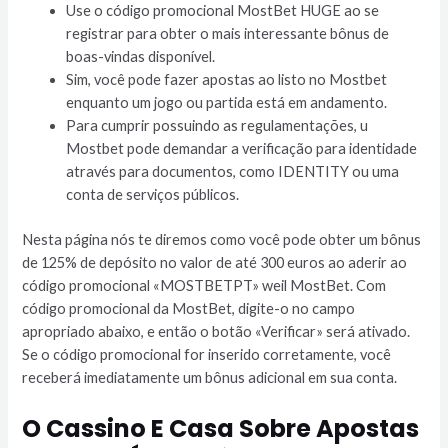
Use o código promocional MostBet HUGE ao se
registrar para obter o mais interessante bônus de
boas-vindas disponível.
Sim, você pode fazer apostas ao listo no Mostbet
enquanto um jogo ou partida está em andamento.
Para cumprir possuindo as regulamentações, u
Mostbet pode demandar a verificação para identidade
através para documentos, como IDENTITY ou uma
conta de serviços públicos.
Nesta página nós te diremos como você pode obter um bônus
de 125% de depósito no valor de até 300 euros ao aderir ao
código promocional «MOSTBETPT» weil MostBet. Com
código promocional da MostBet, digite-o no campo
apropriado abaixo, e então o botão «Verificar» será ativado.
Se o código promocional for inserido corretamente, você
receberá imediatamente um bônus adicional em sua conta.
O Cassino E Casa Sobre Apostas