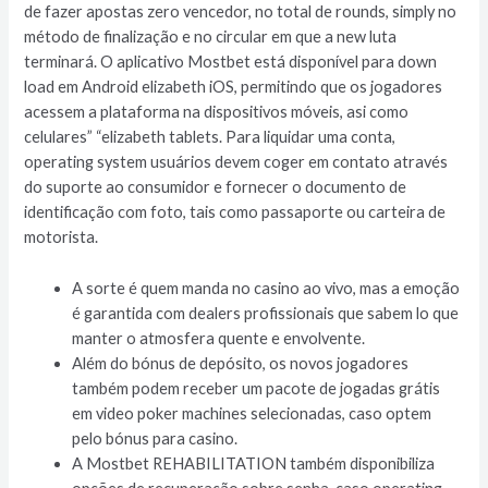
de fazer apostas zero vencedor, no total de rounds, simply no
método de finalização e no circular em que a new luta
terminará. O aplicativo Mostbet está disponível para down
load em Android elizabeth iOS, permitindo que os jogadores
acessem a plataforma na dispositivos móveis, asi como
celulares” “elizabeth tablets. Para liquidar uma conta,
operating system usuários devem coger em contato através
do suporte ao consumidor e fornecer o documento de
identificação com foto, tais como passaporte ou carteira de
motorista.
A sorte é quem manda no casino ao vivo, mas a emoção
é garantida com dealers profissionais que sabem lo que
manter o atmosfera quente e envolvente.
Além do bónus de depósito, os novos jogadores
também podem receber um pacote de jogadas grátis
em video poker machines selecionadas, caso optem
pelo bónus para casino.
A Mostbet REHABILITATION também disponibiliza