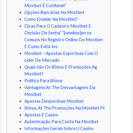
Mostbet É Confiável?
Opções Bancárias Na Mostbet
Como Envidar Na Mostbet?
Dicas Para O Cadastro Mostbet E
Decisão De Senha” “[newline]erros
Comuns No Registro Online Do Mostbet
E Como Evitá-los
Mostbet – Apostas Esportivas Com O
Líder De Mercado
Quais São Os Bônus E Promoções Ag
Mostbet?
Política Para Bônus
Vantagens At The Desvantagens Da
Mostbet
Apostas Desportivas Mostbet
Bónus At The Promoções Na Mostbet Pt
Apostas E Casino
Autenticação Para Conta Na Mostbet
Informações Gerais Sobre U Casino