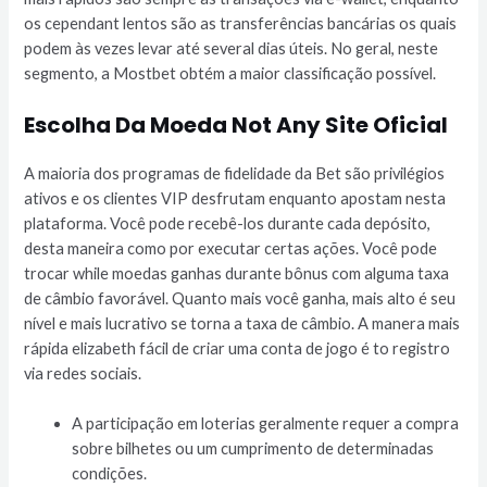
os cependant lentos são as transferências bancárias os quais
podem às vezes levar até several dias úteis. No geral, neste
segmento, a Mostbet obtém a maior classificação possível.
Escolha Da Moeda Not Any Site Oficial
A maioria dos programas de fidelidade da Bet são privilégios
ativos e os clientes VIP desfrutam enquanto apostam nesta
plataforma. Você pode recebê-los durante cada depósito,
desta maneira como por executar certas ações. Você pode
trocar while moedas ganhas durante bônus com alguma taxa
de câmbio favorável. Quanto mais você ganha, mais alto é seu
nível e mais lucrativo se torna a taxa de câmbio. A manera mais
rápida elizabeth fácil de criar uma conta de jogo é to registro
via redes sociais.
A participação em loterias geralmente requer a compra
sobre bilhetes ou um cumprimento de determinadas
condições.