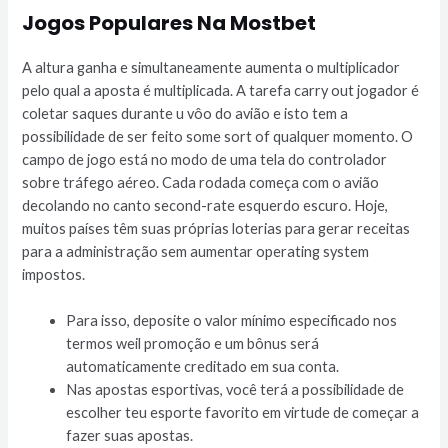
Jogos Populares Na Mostbet
A altura ganha e simultaneamente aumenta o multiplicador
pelo qual a aposta é multiplicada. A tarefa carry out jogador é
coletar saques durante u vôo do avião e isto tem a
possibilidade de ser feito some sort of qualquer momento. O
campo de jogo está no modo de uma tela do controlador
sobre tráfego aéreo. Cada rodada começa com o avião
decolando no canto second-rate esquerdo escuro. Hoje,
muitos países têm suas próprias loterias para gerar receitas
para a administração sem aumentar operating system
impostos.
Para isso, deposite o valor mínimo especificado nos
termos weil promoção e um bônus será
automaticamente creditado em sua conta.
Nas apostas esportivas, você terá a possibilidade de
escolher teu esporte favorito em virtude de começar a
fazer suas apostas.