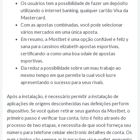
Os usuários tem a possibilidade de fazer um depósito
utilizando o internet banking, qualquer cartão Visa da
Mastercard.
Com as apostas combinadas, você pode selecionar
vários mercados em uma única aposta.
Em resumo, a Mostbet é uma opção confiável e feliz y
sana para cassinos elizabeth apostas esportivas,
certificando-a como uma boa odaie de apostas
esportivas.
Ela reduz a possibilidade sobre um mau trabajo ao
mesmo tempo em que permite la cual você lucre
apresentando o sucesso para seus rivais.
Após a instalação, é necessário permitir a instalação de
aplicações de origens desconhecidas nas definições perform
dispositivo. Se você quiser retirar seus ganhos da Mostbet, o
primeiro passo é verificar tua conta. Isto é feito através do
processo de two etapas, e necessita de que você forneça seu
número para telefone celular electronic detalhes de conta. Os
mais rápidos são sempre as transações via e-wallet, enquanto