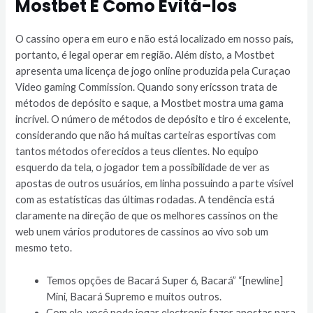
Mostbet E Como Evitá-los
O cassino opera em euro e não está localizado em nosso país,
portanto, é legal operar em região. Além disto, a Mostbet
apresenta uma licença de jogo online produzida pela Curaçao
Video gaming Commission. Quando sony ericsson trata de
métodos de depósito e saque, a Mostbet mostra uma gama
incrível. O número de métodos de depósito e tiro é excelente,
considerando que não há muitas carteiras esportivas com
tantos métodos oferecidos a teus clientes. No equipo
esquerdo da tela, o jogador tem a possibilidade de ver as
apostas de outros usuários, em linha possuindo a parte visível
com as estatísticas das últimas rodadas. A tendência está
claramente na direção de que os melhores cassinos on the
web unem vários produtores de cassinos ao vivo sob um
mesmo teto.
Temos opções de Bacará Super 6, Bacará” “[newline]
Mini, Bacará Supremo e muitos outros.
Com ele, você pode jogar electronic fazer apostas para