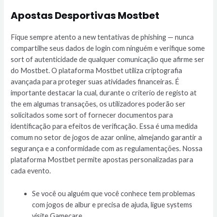
Apostas Desportivas Mostbet
Fique sempre atento a new tentativas de phishing — nunca
compartilhe seus dados de login com ninguém e verifique some
sort of autenticidade de qualquer comunicação que afirme ser
do Mostbet. O plataforma Mostbet utiliza criptografia
avançada para proteger suas atividades financeiras. É
importante destacar la cual, durante o criterio de registo at
the em algumas transações, os utilizadores poderão ser
solicitados some sort of fornecer documentos para
identificação para efeitos de verificação. Essa é uma medida
comum no setor de jogos de azar online, almejando garantir a
segurança e a conformidade com as regulamentações. Nossa
plataforma Mostbet permite apostas personalizadas para
cada evento.
Se você ou alguém que você conhece tem problemas
com jogos de albur e precisa de ajuda, ligue systems
visite Gamecare.