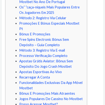
Mostbet No Ano De Portugal
Os” “caça-níqueis Mais Populares Entre
Os Jogadores Em 2025
Método 2: Registro Via Celular
Promoções E Bónus Especiais Mostbet
Pt
Bónus E Promoções
Free Spins Electronic Bónus Sem
Depósito – Guia Completo
Método 3: Registro Via E-mail
Processo Verificação Completo
Apostas Grátis Aviator: Bônus Sem
Depósito Do Jogo Crash Mostbet
Apostas Esportivas Ao Vivo
Recarregar A Conta
Funcionalidades Exclusivas Da App Móvel
Mostbet
Bônus E Promoções Mais Atraentes
Jogos Populares De Cassino No Mostbet
Posso Acessar Mostbet?