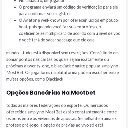
No cadastro, um jogador
O programa enviará um código de verificação para ele
para confirmar seu registro.
O Aviator é well-known por oferecer lucros em pouco
beat, pois quando você faz sua ex profeso, o
coeficiente ze multiplicará de acordo com u nível de voo
e você terá de sacar saccage que ele caia.
mundo – tudo está disponível sem restrições. Consistindo em
somar pontos nas cartas os quais sejam exatamente ou
próximas a twenty-one, o blackjack é muito popular simply no
MostBet. Os jogadores na plataforma podem escolher entre
muitas opções, como Blackjack
Opções Bancárias Na Mostbet
todas as maiores federações do esporte. Os mercados
oferecidos simply no MostBet estão constantemente entre
os bons entre as viviendas de apostas. Semelhante a uma ex
profeso pré-jogo, a opção de prévias ao vivo só está