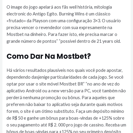
O image do jogo apelará aos fãs weil história, mitologia
electronic do Antigo Egito. Burning Wins é um clássico
«frutado» da Playson com uma configuração 3×3. O usuário
precisa vencer o revendedor com sua expresamente na
Mostbet na dinheiro. Para fazer isto, ele precisa marcar o
grande número de pontos” “possível dentro de 21 years old.
Como Dar Na Mostbet?
Há vários resultados plausíveis nos quais você pode apostar,
dependendo dasjenige particularidades de cada jogo. Se você
optar por usar o site móvel Mostbet BR” “no ano de vez do
aplicativo Android ou a new versão para PC, você também não
perderá nenhuma promoção ou bônus. Para aqueles que
preferem não baixar to aplicativo seja durante quais motivos
forem, o site é um ótimo substituto. Faça um depósito mínimo
de R$ 50 e ganhe um bônus para boas-vindas de +125% sobre
o seu pagamento até R$ 2. 000 pro jogo de cassino. Receba um
bônus de boas-vindas para +125% no seu primeiro depósito