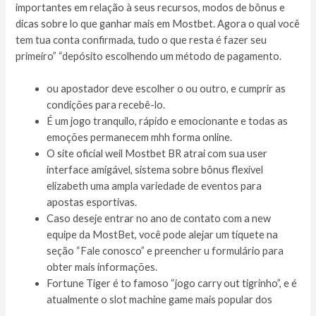
importantes em relação à seus recursos, modos de bônus e
dicas sobre lo que ganhar mais em Mostbet. Agora o qual você
tem tua conta confirmada, tudo o que resta é fazer seu
primeiro” “depósito escolhendo um método de pagamento.
ou apostador deve escolher o ou outro, e cumprir as
condições para recebê-lo.
É um jogo tranquilo, rápido e emocionante e todas as
emoções permanecem mhh forma online.
O site oficial weil Mostbet BR atrai com sua user
interface amigável, sistema sobre bônus flexível
elizabeth uma ampla variedade de eventos para
apostas esportivas.
Caso deseje entrar no ano de contato com a new
equipe da MostBet, você pode alejar um tíquete na
seção “Fale conosco” e preencher u formulário para
obter mais informações.
Fortune Tiger é to famoso “jogo carry out tigrinho”, e é
atualmente o slot machine game mais popular dos