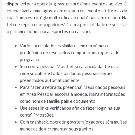
disponível para operating-system próximos eventos ao vivo. É
comparável a uma aposta antecipada em eventos futuros, o la
cual é uma estratégia muito eficaz o qual é bastante usada. Na
tela de registro, os jogadores” “tem a possibilidade de solicitar
o primeiro bônus para esportes ou cassino.
Vários acumuladores similares em um número
predefinido de resultados compõem uma aposta do
programa.
Sua conta pessoal Mostbet será vinculada the esta
rede sociable, e todos os dados pessoais serão
preenchidos automaticamente.
Para fazer a retirada, preencha” “seus dados pessoais
em Área Pessoal, escolha a moeda, insira informações
como nom de famille, país e documento.
Use esses links verificados afin de fazer login na sua
conta” “MostBet.
Com cashback, operating system jogadores têm muitas
maneiras de incrementar seus ganhos.