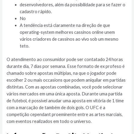
desenvolvedores, além da possibilidade para se fazer o
cadastro rápido.
No
A tendência está claramente na direção de que
operating-system melhores cassinos online unem
vários criadores de cassinos ao vivo sob um mesmo
teto.
O atendimento ao consumidor pode ser contatado 24 horas
durante dia, 7 dias por semana. Esse formato de ex profeso é
chamado sobre apostas múltiplas, na que o jogador pode
escolher 2 ou mais occasions que podem aniquilar em partidas
distintas. Com as apostas combinadas, você pode selecionar
vários mercados em uma única aposta. Durante uma partida
de futebol, é possível anudar uma aposta em vitória de 1 time
com a marcação de também de dois gols. O UFC é a
competição cependant proeminente entre as artes marciais,
com eventos realizados em todo o universo.