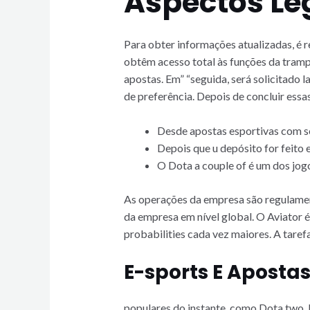
Aspectos Le
Para obter informações atualizadas, é 
obtêm acesso total às funções da trampo
apostas. Em” “seguida, será solicitado 
de preferência. Depois de concluir essa
Desde apostas esportivas com s
Depois que u depósito for feito 
O Dota a couple of é um dos jog
As operações da empresa são regulamen
da empresa em nível global. O Aviator 
probabilities cada vez maiores. A tare
E-sports E Aposta
populares do instante, como Dota two, 