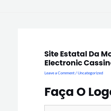
Skip
to
content
Post
navigation
Site Estatal Da M
Electronic Cassin
Leave a Comment
/
Uncategorized
Faça O Log