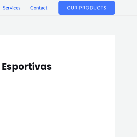
Services
Contact
OUR PRODUCTS
s Esportivas