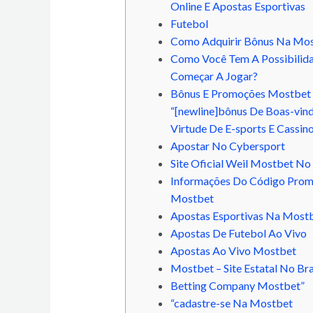
Online E Apostas Esportivas
Futebol
Como Adquirir Bônus Na Mo
Como Você Tem A Possibilid
Começar A Jogar?
Bônus E Promoções Mostbet 
“[newline]bônus De Boas-vin
Virtude De E-sports E Cassin
Apostar No Cybersport
Site Oficial Weil Mostbet No 
Informações Do Código Prom
Mostbet
Apostas Esportivas Na Most
Apostas De Futebol Ao Vivo
Apostas Ao Vivo Mostbet
Mostbet – Site Estatal No Bra
Betting Company Mostbet”
“cadastre-se Na Mostbet