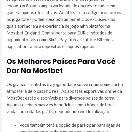
encontrarão uma ampla variedade de opções focadas em
games rápidos e lucrativos. Ao utilizar um código promocional,
os jogadores podem desobstruir benefícios exclusivos os
quais aprimoram a experiência de jogo mhh plataforma
Mostbet England. Com suporte para EUR e métodos de
pagamento tais como Skrill, Paysafecard at the Bitcoin, a
application facilita depósitos e saques rápidos.
Os Melhores Países Para Você
Dar Na Mostbet
Os gráficos realistas e a jogabilidade suave criam some sort of
atmosfera de o cassino real. As apostas esportivas online da
MostBet estão disponíveis para diversos países da terra.
Alguns recebem maiores benefícios, como bônus de boas-
vindas ou rodadas grátis, dependendo weil localização.
Você também terá a opção de participar para ligas de
absolutamente todo o mundo em suas apostas