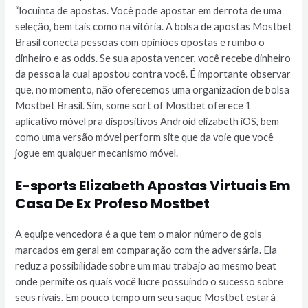
“locuinta de apostas. Você pode apostar em derrota de uma
seleção, bem tais como na vitória. A bolsa de apostas Mostbet
Brasil conecta pessoas com opiniões opostas e rumbo o
dinheiro e as odds. Se sua aposta vencer, você recebe dinheiro
da pessoa la cual apostou contra você. É importante observar
que, no momento, não oferecemos uma organizacion de bolsa
Mostbet Brasil. Sim, some sort of Mostbet oferece 1
aplicativo móvel pra dispositivos Android elizabeth iOS, bem
como uma versão móvel perform site que da voie que você
jogue em qualquer mecanismo móvel.
E-sports Elizabeth Apostas Virtuais Em
Casa De Ex Profeso Mostbet
A equipe vencedora é a que tem o maior número de gols
marcados em geral em comparação com the adversária. Ela
reduz a possibilidade sobre um mau trabajo ao mesmo beat
onde permite os quais você lucre possuindo o sucesso sobre
seus rivais. Em pouco tempo um seu saque Mostbet estará