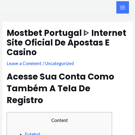
Skip
MAI
to
ME
content
Post
navigation
Mostbet Portugal ᐈ Internet
Site Oficial De Apostas E
Casino
Leave a Comment
/
Uncategorized
Acesse Sua Conta Como
Também A Tela De
Registro
Content
Futebol