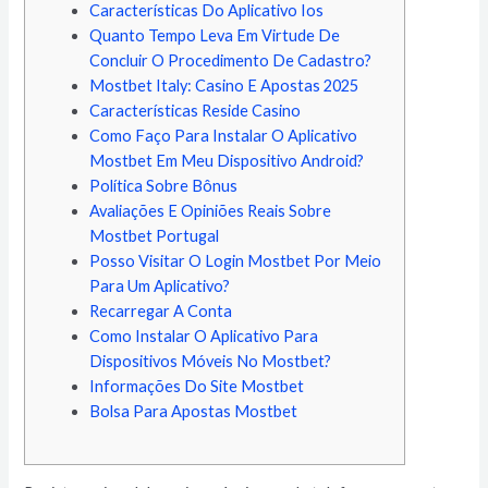
Características Do Aplicativo Ios
Quanto Tempo Leva Em Virtude De
Concluir O Procedimento De Cadastro?
Mostbet Italy: Casino E Apostas 2025
Características Reside Casino
Como Faço Para Instalar O Aplicativo
Mostbet Em Meu Dispositivo Android?
Política Sobre Bônus
Avaliações E Opiniões Reais Sobre
Mostbet Portugal
Posso Visitar O Login Mostbet Por Meio
Para Um Aplicativo?
Recarregar A Conta
Como Instalar O Aplicativo Para
Dispositivos Móveis No Mostbet?
Informações Do Site Mostbet
Bolsa Para Apostas Mostbet