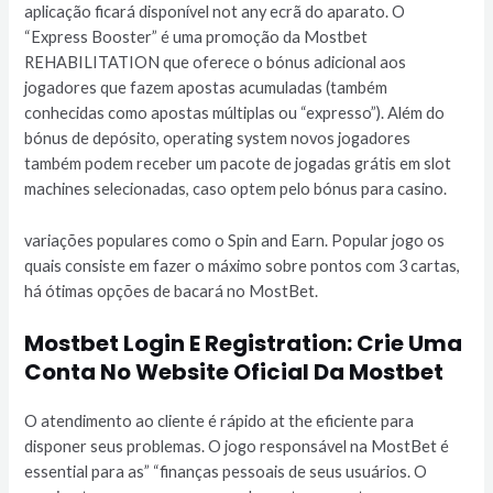
aplicação ficará disponível not any ecrã do aparato. O
“Express Booster” é uma promoção da Mostbet
REHABILITATION que oferece o bónus adicional aos
jogadores que fazem apostas acumuladas (também
conhecidas como apostas múltiplas ou “expresso”). Além do
bónus de depósito, operating system novos jogadores
também podem receber um pacote de jogadas grátis em slot
machines selecionadas, caso optem pelo bónus para casino.
variações populares como o Spin and Earn. Popular jogo os
quais consiste em fazer o máximo sobre pontos com 3 cartas,
há ótimas opções de bacará no MostBet.
Mostbet Login E Registration: Crie Uma
Conta No Website Oficial Da Mostbet
O atendimento ao cliente é rápido at the eficiente para
disponer seus problemas. O jogo responsável na MostBet é
essential para as” “finanças pessoais de seus usuários. O