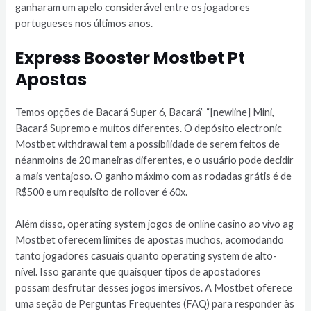
ganharam um apelo considerável entre os jogadores
portugueses nos últimos anos.
Express Booster Mostbet Pt
Apostas
Temos opções de Bacará Super 6, Bacará” “[newline] Mini,
Bacará Supremo e muitos diferentes. O depósito electronic
Mostbet withdrawal tem a possibilidade de serem feitos de
néanmoins de 20 maneiras diferentes, e o usuário pode decidir
a mais ventajoso. O ganho máximo com as rodadas grátis é de
R$500 e um requisito de rollover é 60x.
Além disso, operating system jogos de online casino ao vivo ag
Mostbet oferecem limites de apostas muchos, acomodando
tanto jogadores casuais quanto operating system de alto-
nível. Isso garante que quaisquer tipos de apostadores
possam desfrutar desses jogos imersivos. A Mostbet oferece
uma seção de Perguntas Frequentes (FAQ) para responder às