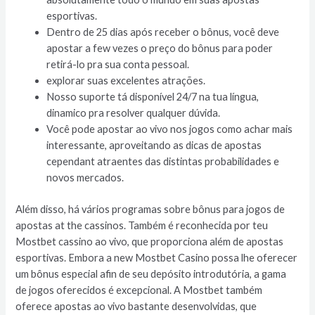
esportivas.
Dentro de 25 dias após receber o bônus, você deve
apostar a few vezes o preço do bônus para poder
retirá-lo pra sua conta pessoal.
explorar suas excelentes atrações.
Nosso suporte tá disponível 24/7 na tua língua,
dinamico pra resolver qualquer dúvida.
Você pode apostar ao vivo nos jogos como achar mais
interessante, aproveitando as dicas de apostas
cependant atraentes das distintas probabilidades e
novos mercados.
Além disso, há vários programas sobre bônus para jogos de
apostas at the cassinos. Também é reconhecida por teu
Mostbet cassino ao vivo, que proporciona além de apostas
esportivas. Embora a new Mostbet Casino possa lhe oferecer
um bônus especial afin de seu depósito introdutória, a gama
de jogos oferecidos é excepcional. A Mostbet também
oferece apostas ao vivo bastante desenvolvidas, que