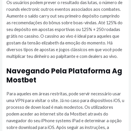
Os usuários podem prever o resultado das lutas, o número de
rounds electronic outros eventos associados aos combates.
Aumente o saldo carry out seu primeiro depósito cumprindo
as recomendações do bônus sobre boas-vindas. Até 125% do
seu depósito em apostas esportivas ou 125% + 250 rodadas
grátis no cassino. O cassino ao vivo é ideal para aqueles que
gostam da tensão elizabeth da emoção do momento. Há
diversos tipos de apostas e jogos clássicos em que você pode
multiplicar teu dinheiro ao palpitante e com dealers ao vivo.
Navegando Pela Plataforma Ag
Mostbet
Para aqueles em áreas restritas, pode servir necessário usar
uma VPN para visitar o site. Já no caso para dispositivos iOS, u
processo de down load é mais modestos. Os utilizadores
podem aceder ao internet site da Mostbet através do
navegador do seu iPhone systems iPad e determinar a opção
sobre download para iOS. Após seguir as instruções, a