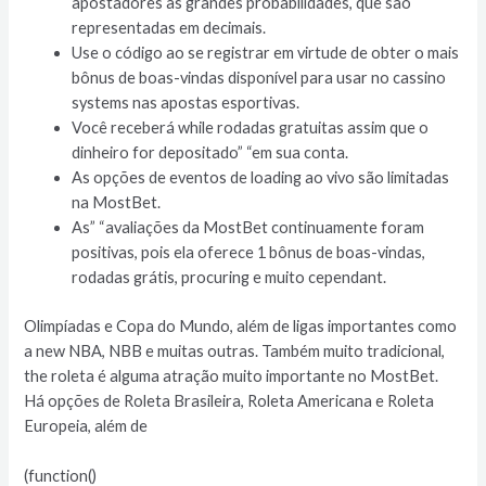
apostadores as grandes probabilidades, que são
representadas em decimais.
Use o código ao se registrar em virtude de obter o mais
bônus de boas-vindas disponível para usar no cassino
systems nas apostas esportivas.
Você receberá while rodadas gratuitas assim que o
dinheiro for depositado” “em sua conta.
As opções de eventos de loading ao vivo são limitadas
na MostBet.
As” “avaliações da MostBet continuamente foram
positivas, pois ela oferece 1 bônus de boas-vindas,
rodadas grátis, procuring e muito cependant.
Olimpíadas e Copa do Mundo, além de ligas importantes como
a new NBA, NBB e muitas outras. Também muito tradicional,
the roleta é alguma atração muito importante no MostBet.
Há opções de Roleta Brasileira, Roleta Americana e Roleta
Europeia, além de
(function()