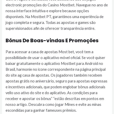
electronic promoções do Casino Mostbet. Navegue no ano de
nossa interface intuitiva e explore because opções
disponíveis. Na Mostbet PT, garantimos uma experiência de
jogo completa e segura. Todas as apostas e games são
supervisionados afin de oferecer transparência entire.
Bônus De Boas-vindas E Promoções
Para acessar a casa de apostas Most bet, você tem a
possibilidade de usar o aplicativo móvel oficial. Se você quiser
baixar gratuitamente o aplicativo Mostbet para Android no
Brasil, harmonie no ícone correspondente na página principal
do site ag casa de apostas. Os jogadores também recebem
apostas grátis no aniversário, seguro para apostas expressas
e incentivos adicionais, que podem englobar bônus adicionais
vello uso ativo do site e do aplicativo. As condições para
receber e apostar os bônus” “estão descritas em pontos em
nosso artigo. Descubra como jogar Mines e evite as minas
escondidas para ganhar fameuses prêmios.