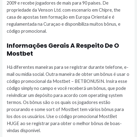
2009 e recebe jogadores de mais para 90 países. De
propriedade da Venson Ltd. com escenario em Chipre, the
casa de apostas tem formação em Europa Oriental e é
regulamentada na Curaçao e disponibiliza muitos bônus, e
código promocional.
Informações Gerais A Respeito De O
Mostbet
Há diferentes maneiras para se registrar durante telefone, e-
mail ou mídia social. Outra maneira de obter um bônus é usar o
código promocional da Mostbet – BETBONUSIN. Insira esse
código simply no campo e você receberá um bônus, que pode
reivindicar um depósito para acordo com operating system
termos. Os bônus são o os quais os jogadores estão
procurando e some sort of Mostbet tem vários bônus para
los dos os usuários. Use o código promocional MostBet
HUGE ao se registrar para obter o melhor bônus de boas-
vindas disponível.