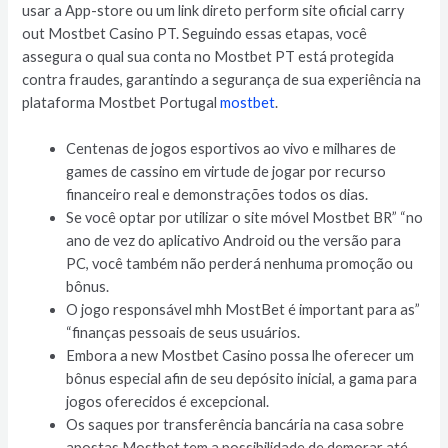
usar a App-store ou um link direto perform site oficial carry
out Mostbet Casino PT. Seguindo essas etapas, você
assegura o qual sua conta no Mostbet PT está protegida
contra fraudes, garantindo a segurança de sua experiência na
plataforma Mostbet Portugal
mostbet
.
Centenas de jogos esportivos ao vivo e milhares de
games de cassino em virtude de jogar por recurso
financeiro real e demonstrações todos os dias.
Se você optar por utilizar o site móvel Mostbet BR” “no
ano de vez do aplicativo Android ou the versão para
PC, você também não perderá nenhuma promoção ou
bônus.
O jogo responsável mhh MostBet é important para as”
“finanças pessoais de seus usuários.
Embora a new Mostbet Casino possa lhe oferecer um
bônus especial afin de seu depósito inicial, a gama para
jogos oferecidos é excepcional.
Os saques por transferência bancária na casa sobre
apostas Mostbet tem a possibilidade de demorar até