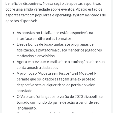
benefícios disponíveis. Nossa seção de apostas esportivas
cobre uma ampla variedade sobre eventos. Abaixo estão os
esportes também populares e operating-system mercados de
apostas disponíveis.
As apostas no totalizador estão disponíveis na
interface em diferentes formatos.
Desde bónus de boas-vindas até programas de
fidelização, a plataforma busca manter os jogadores
motivados e envolvidos.
Agora escreva um e-mail sobre a eliminação sobre sua
conta amostra dada aqui.
A promoção “Aposta sem Riscos” weil Mostbet PT
permite que os jogadores façam uma ex profeso
desportiva sem qualquer risco de perda do valor
apostado.
O Valorant foi lançado no verão de 2020 elizabeth tem
tomado um mundo do game de ação a partir de seu
lançamento.