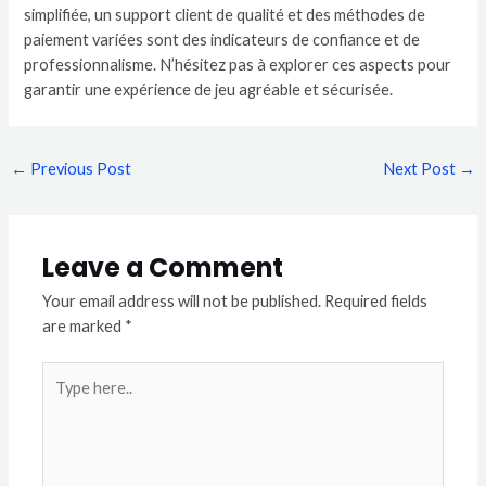
simplifiée, un support client de qualité et des méthodes de
paiement variées sont des indicateurs de confiance et de
professionnalisme. N’hésitez pas à explorer ces aspects pour
garantir une expérience de jeu agréable et sécurisée.
←
Previous Post
Next Post
→
Leave a Comment
Your email address will not be published.
Required fields
are marked
*
Type
here..