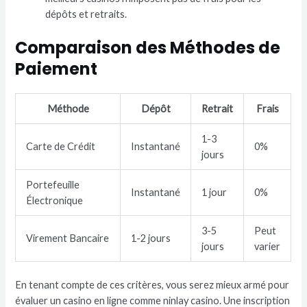
dépôts et retraits.
Comparaison des Méthodes de
Paiement
Méthode
Dépôt
Retrait
Frais
1-3
Carte de Crédit
Instantané
0%
jours
Portefeuille
Instantané
1 jour
0%
Électronique
3-5
Peut
Virement Bancaire
1-2 jours
jours
varier
En tenant compte de ces critères, vous serez mieux armé pour
évaluer un casino en ligne comme ninlay casino. Une inscription