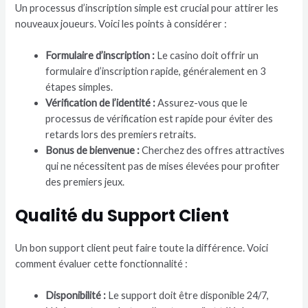
Un processus d’inscription simple est crucial pour attirer les
nouveaux joueurs. Voici les points à considérer :
Formulaire d’inscription :
Le casino doit offrir un
formulaire d’inscription rapide, généralement en 3
étapes simples.
Vérification de l’identité :
Assurez-vous que le
processus de vérification est rapide pour éviter des
retards lors des premiers retraits.
Bonus de bienvenue :
Cherchez des offres attractives
qui ne nécessitent pas de mises élevées pour profiter
des premiers jeux.
Qualité du Support Client
Un bon support client peut faire toute la différence. Voici
comment évaluer cette fonctionnalité :
Disponibilité :
Le support doit être disponible 24/7,