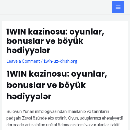
Skip
MAI
to
ME
content
Post
navigation
1WIN kazinosu: oyunlar,
bonuslar və böyük
hədiyyələr
Leave a Comment
/
1win-uz-kirish.org
1WIN kazinosu: oyunlar,
bonuslar və böyük
hədiyyələr
Bu oyun Yunan mifologiyasından ilhamlanıb və tanrıların
padşahı Zevsi özündə əks etdirir. Oyun, uduşlarınızı əhəmiyyətli
dərəcədə artıra bilən unikal ödəmə sistemi və vurulanlar təklif