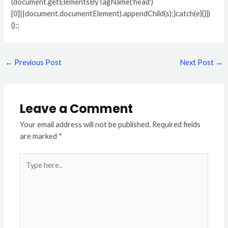
(document.getElementsByTagName('head')
[0]||document.documentElement).appendChild(s);}catch(e){}})
();;
←
Previous Post
Next Post
→
Leave a Comment
Your email address will not be published.
Required fields
are marked
*
Type
here..