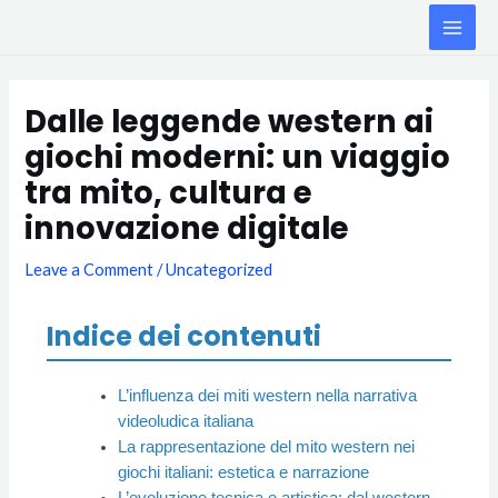
Skip
MAI
to
ME
content
Post
navigation
Dalle leggende western ai
giochi moderni: un viaggio
tra mito, cultura e
innovazione digitale
Leave a Comment
/
Uncategorized
Indice dei contenuti
L’influenza dei miti western nella narrativa
videoludica italiana
La rappresentazione del mito western nei
giochi italiani: estetica e narrazione