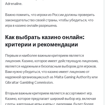
Adrenaline.
Важно помнить, что игроки из России должны проверить
законодательство своей страны, чтобы убедиться, что
игра в казино онлайн разрешена.
Как выбрать казино онлайн:
критерии и рекомендации
Первым и наиболее важным критерием является
лицензия. Казино, которое имеет действующую лицензию,
является надежным и безопасным выбором для игроков.
Вам нужно убедиться, что казино имеет лицензию от
надежной организации,such as Malta Gaming Authority или
Gibraltar Gambling Commission.
Вторым важным критерием является ассортимент игр.
Казино, которое предлагает широкий выбор игр, включая
слоты, карточные игры и игры с дилерами, будет более