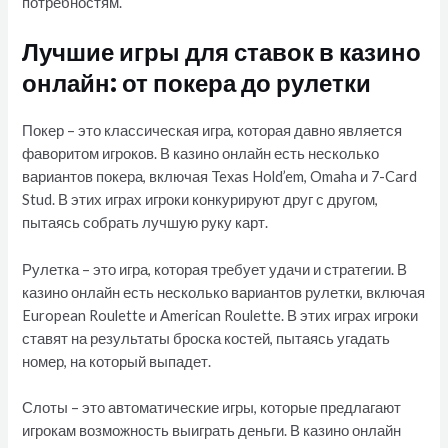
потребностям.
Лучшие игры для ставок в казино
онлайн: от покера до рулетки
Покер – это классическая игра, которая давно является
фаворитом игроков. В казино онлайн есть несколько
вариантов покера, включая Texas Hold’em, Omaha и 7-Card
Stud. В этих играх игроки конкурируют друг с другом,
пытаясь собрать лучшую руку карт.
Рулетка – это игра, которая требует удачи и стратегии. В
казино онлайн есть несколько вариантов рулетки, включая
European Roulette и American Roulette. В этих играх игроки
ставят на результаты броска костей, пытаясь угадать
номер, на который выпадет.
Слоты – это автоматические игры, которые предлагают
игрокам возможность выиграть деньги. В казино онлайн