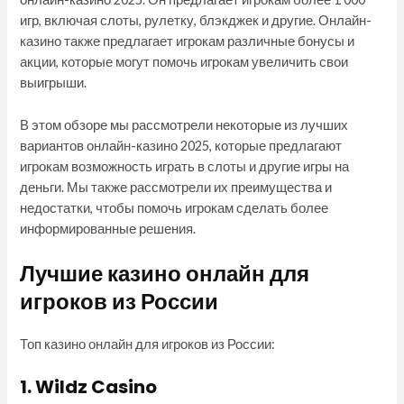
игр, включая слоты, рулетку, блэкджек и другие. Онлайн-
казино также предлагает игрокам различные бонусы и
акции, которые могут помочь игрокам увеличить свои
выигрыши.
В этом обзоре мы рассмотрели некоторые из лучших
вариантов онлайн-казино 2025, которые предлагают
игрокам возможность играть в слоты и другие игры на
деньги. Мы также рассмотрели их преимущества и
недостатки, чтобы помочь игрокам сделать более
информированные решения.
Лучшие казино онлайн для
игроков из России
Топ казино онлайн для игроков из России:
1.
Wildz Casino