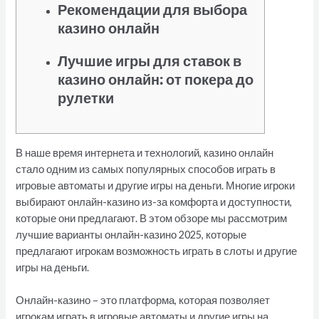
Рекомендации для выбора
казино онлайн
Лучшие игры для ставок в
казино онлайн: от покера до
рулетки
В наше время интернета и технологий, казино онлайн
стало одним из самых популярных способов играть в
игровые автоматы и другие игры на деньги. Многие игроки
выбирают онлайн-казино из-за комфорта и доступности,
которые они предлагают. В этом обзоре мы рассмотрим
лучшие варианты онлайн-казино 2025, которые
предлагают игрокам возможность играть в слоты и другие
игры на деньги.
Онлайн-казино – это платформа, которая позволяет
игрокам играть в игровые автоматы и другие игры на