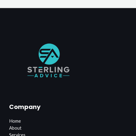
Company
Home
About
Services