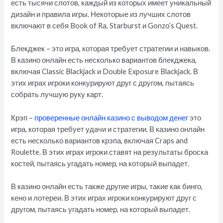
есть тысячи слотов, каждый из которых имеет уникальный
дизайн и правила игры. Некоторые из лучших слотов
включают в себя Book of Ra, Starburst и Gonzo’s Quest.
Блекджек – это игра, которая требует стратегии и навыков.
В казино онлайн есть несколько вариантов блекджека,
включая Classic Blackjack и Double Exposure Blackjack. В
этих играх игроки конкурируют друг с другом, пытаясь
собрать лучшую руку карт.
Крэп –
проверенные онлайн казино с выводом денег
это
игра, которая требует удачи и стратегии. В казино онлайн
есть несколько вариантов крэпа, включая Craps and
Roulette. В этих играх игроки ставят на результаты броска
костей, пытаясь угадать номер, на который выпадет.
В казино онлайн есть также другие игры, такие как бинго,
кено и лотереи. В этих играх игроки конкурируют друг с
другом, пытаясь угадать номер, на который выпадет.