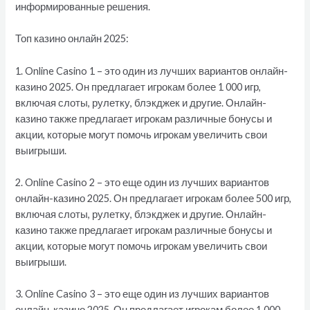
информированные решения.
Топ казино онлайн 2025:
1. Online Casino 1 – это один из лучших вариантов онлайн-
казино 2025. Он предлагает игрокам более 1 000 игр,
включая слоты, рулетку, блэкджек и другие. Онлайн-
казино также предлагает игрокам различные бонусы и
акции, которые могут помочь игрокам увеличить свои
выигрыши.
2. Online Casino 2 – это еще один из лучших вариантов
онлайн-казино 2025. Он предлагает игрокам более 500 игр,
включая слоты, рулетку, блэкджек и другие. Онлайн-
казино также предлагает игрокам различные бонусы и
акции, которые могут помочь игрокам увеличить свои
выигрыши.
3. Online Casino 3 – это еще один из лучших вариантов
онлайн-казино 2025. Он предлагает игрокам более 1 000