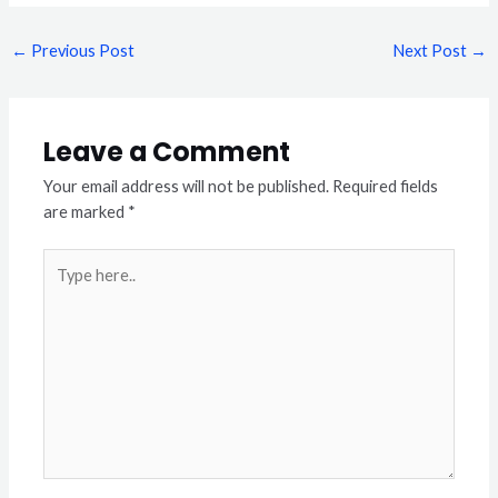
←
Previous Post
Next Post
→
Leave a Comment
Your email address will not be published.
Required fields
are marked
*
Type
here..