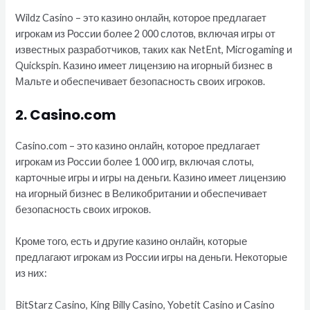
Wildz Casino – это казино онлайн, которое предлагает
игрокам из России более 2 000 слотов, включая игры от
известных разработчиков, таких как NetEnt, Microgaming и
Quickspin. Казино имеет лицензию на игорный бизнес в
Мальте и обеспечивает безопасность своих игроков.
2.
Casino.com
Casino.com – это казино онлайн, которое предлагает
игрокам из России более 1 000 игр, включая слоты,
карточные игры и игры на деньги. Казино имеет лицензию
на игорный бизнес в Великобритании и обеспечивает
безопасность своих игроков.
Кроме того, есть и другие казино онлайн, которые
предлагают игрокам из России игры на деньги. Некоторые
из них:
BitStarz Casino, King Billy Casino, Yobetit Casino и Casino