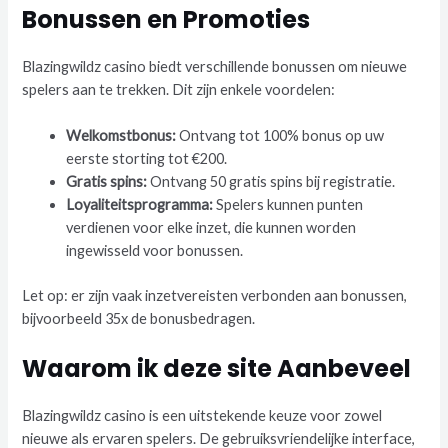
Bonussen en Promoties
Blazingwildz casino biedt verschillende bonussen om nieuwe
spelers aan te trekken. Dit zijn enkele voordelen:
Welkomstbonus:
Ontvang tot 100% bonus op uw
eerste storting tot €200.
Gratis spins:
Ontvang 50 gratis spins bij registratie.
Loyaliteitsprogramma:
Spelers kunnen punten
verdienen voor elke inzet, die kunnen worden
ingewisseld voor bonussen.
Let op: er zijn vaak inzetvereisten verbonden aan bonussen,
bijvoorbeeld 35x de bonusbedragen.
Waarom ik deze site Aanbeveel
Blazingwildz casino is een uitstekende keuze voor zowel
nieuwe als ervaren spelers. De gebruiksvriendelijke interface,