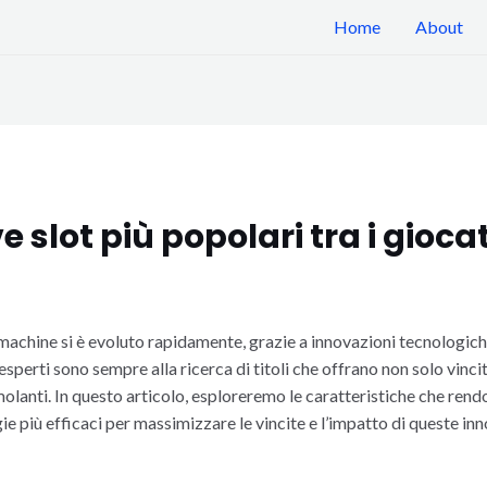
Home
About
e slot più popolari tra i giocat
t machine si è evoluto rapidamente, grazie a innovazioni tecnologich
 esperti sono sempre alla ricerca di titoli che offrano non solo vinc
olanti. In questo articolo, esploreremo le caratteristiche che ren
gie più efficaci per massimizzare le vincite e l’impatto di queste i