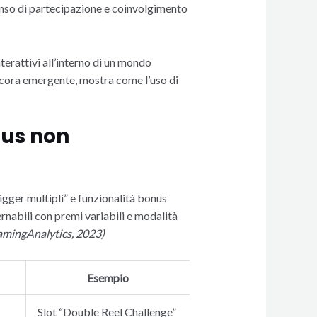
enso di partecipazione e coinvolgimento
terattivi all’interno di un mondo
ancora emergente, mostra come l’uso di
nus non
igger multipli” e funzionalità bonus
rnabili con premi variabili e modalità
amingAnalytics, 2023)
Esempio
Slot “Double Reel Challenge”