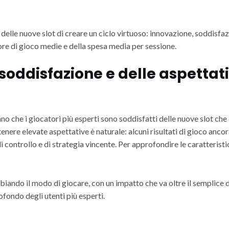
lle nuove slot di creare un ciclo virtuoso: innovazione, soddisfaz
ore di gioco medie e della spesa media per sessione.
soddisfazione e delle aspettati
cano che i giocatori più esperti sono soddisfatti delle nuove slot 
enere elevate aspettative è naturale: alcuni risultati di gioco anco
 controllo e di strategia vincente. Per approfondire le caratteristi
biando il modo di giocare, con un impatto che va oltre il semplice 
ofondo degli utenti più esperti.