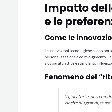
Impatto del
e le preferen
Come le innovazion
Le innovazioni tecnologiche hanno portat
personalizzazione e coinvolgimento. La 
slot più attrattive e stimolanti, influenz
Fenomeno del “rito
“I giocatori esperti tendo
vincite più grandi, consol