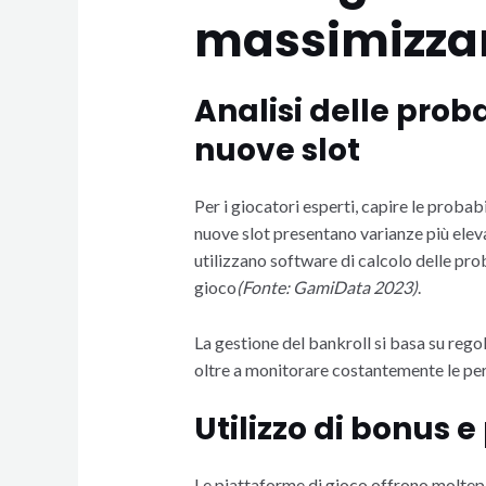
massimizzare
Analisi delle proba
nuove slot
Per i giocatori esperti, capire le probab
nuove slot presentano varianze più eleva
utilizzano software di calcolo delle prob
gioco
(Fonte: GamiData 2023)
.
La gestione del bankroll si basa su regole
oltre a monitorare costantemente le perf
Utilizzo di bonus 
Le piattaforme di gioco offrono molteplic