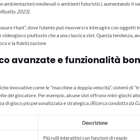
 ambientazioni medievali o ambienti futuristici, aumentando il s
uReality 2023)
.
easure Hunt”, dove l’utente può muoversi e interagire con oggetti in
 un videogioco piuttosto che a una classica slot. Questa tendenza, 
co e la fidelizzazione
co avanzate e funzionalità bo
che innovative come le “macchine a doppia velocità”, sistemi di “tr
te del giocatore. Per esempio, alcune slot offrono mini-giochi alte
a di gioco più personalizzata e strategica.
(Ricerca condotta da G
Descrizione
Più rulli interattivi con funzioni di respin