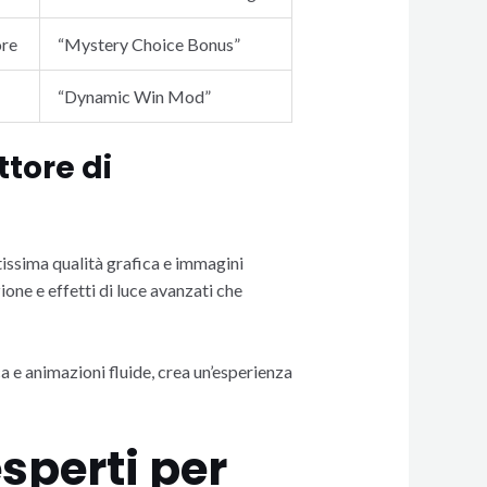
ore
“Mystery Choice Bonus”
“Dynamic Win Mod”
ttore di
ltissima qualità grafica e immagini
one e effetti di luce avanzati che
a e animazioni fluide, crea un’esperienza
sperti per