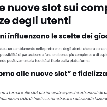
le nuove slot sui co
ze degli utenti
i influenzano le scelte dei gio
o a un cambiamento nelle preferenze degli utenti, che ora cercano 
possibilità di partecipare a funzioni bonus più complesse o di esp
ando positivamente la fedeltà al titolo e alla piattaforma.
rno alle nuove slot” e fidelizz
no a tornare alle slot più innovative perché offrono sfide pi
idando un ciclo di fidelizzazione basato sulla soddisfazione 