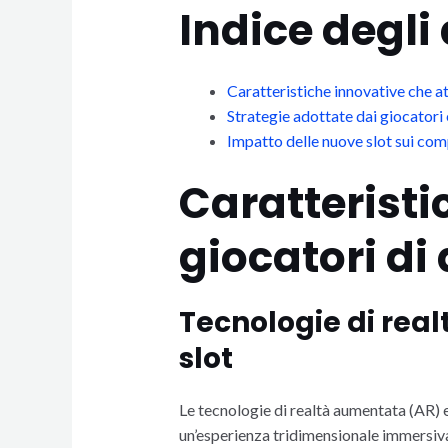
Indice degli
Caratteristiche innovative che att
Strategie adottate dai giocatori 
Impatto delle nuove slot sui com
Caratteristi
giocatori di 
Tecnologie di real
slot
Le tecnologie di realtà aumentata (AR) e 
un’esperienza tridimensionale immersiv