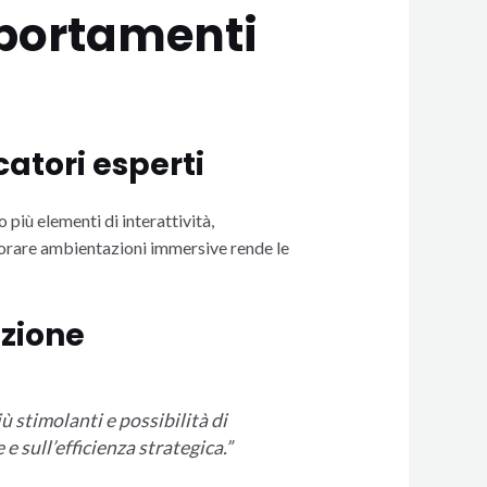
mportamenti
catori esperti
più elementi di interattività,
lorare ambientazioni immersive rende le
azione
ù stimolanti e possibilità di
e sull’efficienza strategica.”