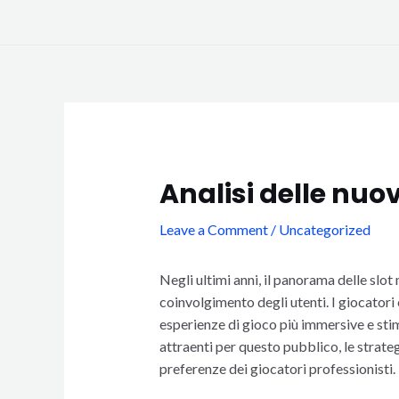
Skip
to
content
Post
navigation
Analisi delle nuov
Leave a Comment
/
Uncategorized
Negli ultimi anni, il panorama delle slo
coinvolgimento degli utenti. I giocatori
esperienze di gioco più immersive e stim
attraenti per questo pubblico, le strate
preferenze dei giocatori professionisti.