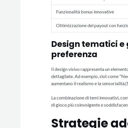
Funzionalità bonus innovative
Ottimizzazione del payout con funzion
Design tematici e 
preferenza
Il design visivo rappresenta un elemento 
dettagliate. Ad esempio, slot come “Neon
aumentano il realismo e la sensorialità
(
La combinazione di temi innovativi, come
di gioco più coinvolgente e soddisfacent
Strategie ad