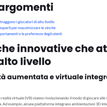
 argomenti
raggono i giocatori di alto livello
esperti per massimizzare le vincite
portamenti e le preferenze degli utenti
che innovative che a
alto livello
tà aumentata e virtuale integr
realtà virtuale (VR) stanno rivoluzionando il modo di giocare alle s
a. Ad esempio, alcune piattaforme integrano ambientazioni 3D inte