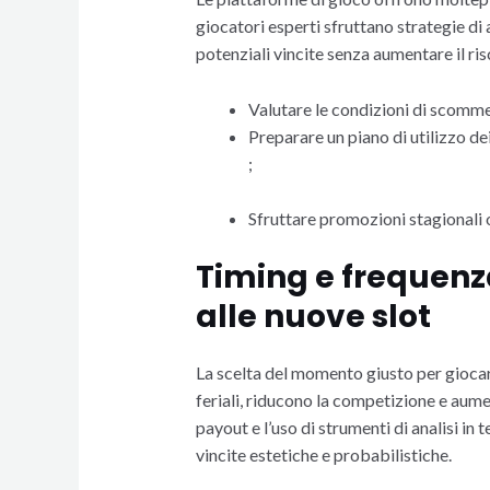
giocatori esperti sfruttano strategie di 
potenziali vincite senza aumentare il ri
Valutare le condizioni di scomme
Preparare un piano di utilizzo de
;
Sfruttare promozioni stagionali o
Timing e frequenz
alle nuove slot
La scelta del momento giusto per giocare
feriali, riducono la competizione e aume
payout e l’uso di strumenti di analisi in
vincite estetiche e probabilistiche.