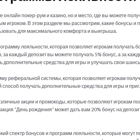
е онлайн покер-рум и казино, но и место, где вы можете пол
ым игроком. В этом разделе мы рассмотрим, какие бонусы и
льзовать для максимального комфорта и выигрыша.
рограмму лояльности, которая позволяет игрокам получать б
, за каждый депозит вы можете получать 5% бонус, а за каж
ть дополнительные средства для игры и улучшать свои шанс
му реферальной системы, которая позволяет игрокам получ
 способ получать дополнительные средства для игры и приг
азличные акции и промокоды, которые позволяют игрокам п
акция “День рождения” может дать вам 20% бонус на депозит
ий спектр бонусов и программ лояльности, которые могут по