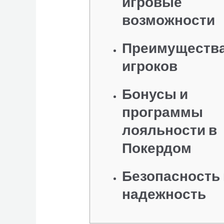
игровые
возможности
Преимуществ
игроков
Бонусы и
программы
лояльности в
Покердом
Безопасность 
надежность