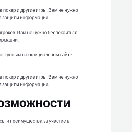
 покер и другие игры. Вам не нужно
ля защиты информации.
гроков. Вам не нужно беспокоиться
ормации.
 доступным на официальном сайте.
 покер и другие игры. Вам не нужно
ля защиты информации.
возможности
сы и преимущества за участие в