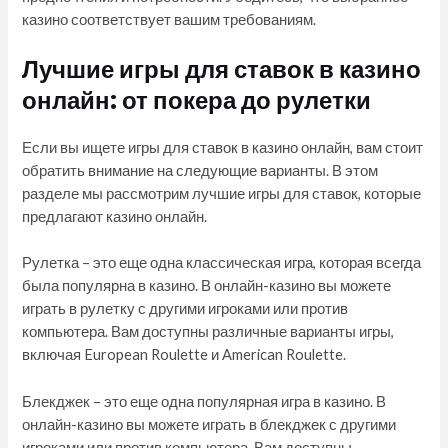
казино соответствует вашим требованиям.
Лучшие игры для ставок в казино
онлайн: от покера до рулетки
Если вы ищете игры для ставок в казино онлайн, вам стоит
обратить внимание на следующие варианты. В этом
разделе мы рассмотрим лучшие игры для ставок, которые
предлагают казино онлайн.
Рулетка – это еще одна классическая игра, которая всегда
была популярна в казино. В онлайн-казино вы можете
играть в рулетку с другими игроками или против
компьютера. Вам доступны различные варианты игры,
включая European Roulette и American Roulette.
Блекджек – это еще одна популярная игра в казино. В
онлайн-казино вы можете играть в блекджек с другими
игроками или против компьютера. Вам доступны