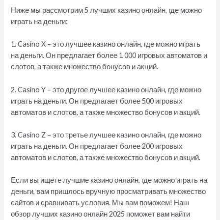
Ниже мы рассмотрим 5 лучших казино онлайн, где можно
играть на деньги:
1. Casino X – это лучшее казино онлайн, где можно играть
на деньги. Он предлагает более 1 000 игровых автоматов и
слотов, а также множество бонусов и акций.
2. Casino Y – это другое лучшее казино онлайн, где можно
играть на деньги. Он предлагает более 500 игровых
автоматов и слотов, а также множество бонусов и акций.
3. Casino Z – это третье лучшее казино онлайн, где можно
играть на деньги. Он предлагает более 200 игровых
автоматов и слотов, а также множество бонусов и акций.
Если вы ищете лучшие казино онлайн, где можно играть на
деньги, вам пришлось вручную просматривать множество
сайтов и сравнивать условия. Мы вам поможем! Наш
обзор лучших казино онлайн 2025 поможет вам найти