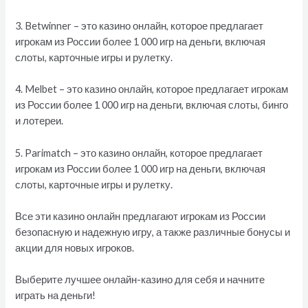
3. Betwinner – это казино онлайн, которое предлагает
игрокам из России более 1 000 игр на деньги, включая
слоты, карточные игры и рулетку.
4. Melbet – это казино онлайн, которое предлагает игрокам
из России более 1 000 игр на деньги, включая слоты, бинго
и лотереи.
5. Parimatch – это казино онлайн, которое предлагает
игрокам из России более 1 000 игр на деньги, включая
слоты, карточные игры и рулетку.
Все эти казино онлайн предлагают игрокам из России
безопасную и надежную игру, а также различные бонусы и
акции для новых игроков.
Выберите лучшее онлайн-казино для себя и начните
играть на деньги!