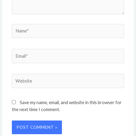
Name*
Email*
Website
Save my name, email, and website in this browser for
the next time I comment.