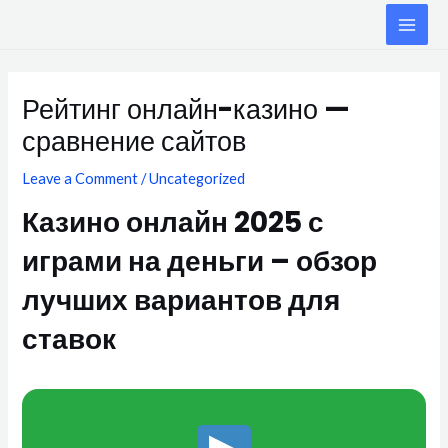
Skip
MAI
to
ME
content
Post
navigation
Рейтинг онлайн-казино —
сравнение сайтов
Leave a Comment
/
Uncategorized
Казино онлайн 2025 с
играми на деньги – обзор
лучших вариантов для
ставок