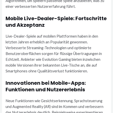
Algorithmen, um Spielern passende Spiele anzubieten, was zu
einer verbesserten Nutzererfahrung führt.
Mobile Live-Dealer-Spiele: Fortschritte
und Akzeptanz
Live-Dealer-Spiele auf mobilen Plattformen haben in den
letzten Jahren erheblich an Popularität gewonnen.
Verbesserte Streaming-Technologien und optimierte
Benutzeroberflächen sorgen für flüssige Übertragungen in
Echtzeit. Anbieter wie Evolution Gaming bieten inzwischen
mobile Versionen ihrer bekannten Live-Tische an, die auf
Smartphones ohne Qualitätsverlust funktionieren.
Innovationen bei Mobile-Apps:
Funktionen und Nutzererlebnis
Neue Funktionen wie Gesichtserkennung, Sprachsteuerung
und Augmented Reality (AR) sind im Kommen und verbessern
das Nutzererlebnis deutlich. Beispielsweise experimentieren