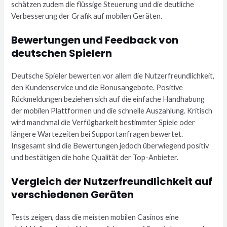
schätzen zudem die flüssige Steuerung und die deutliche
Verbesserung der Grafik auf mobilen Geräten.
Bewertungen und Feedback von
deutschen Spielern
Deutsche Spieler bewerten vor allem die Nutzerfreundlichkeit,
den Kundenservice und die Bonusangebote. Positive
Rückmeldungen beziehen sich auf die einfache Handhabung
der mobilen Plattformen und die schnelle Auszahlung. Kritisch
wird manchmal die Verfügbarkeit bestimmter Spiele oder
längere Wartezeiten bei Supportanfragen bewertet.
Insgesamt sind die Bewertungen jedoch überwiegend positiv
und bestätigen die hohe Qualität der Top-Anbieter.
Vergleich der Nutzerfreundlichkeit auf
verschiedenen Geräten
Tests zeigen, dass die meisten mobilen Casinos eine