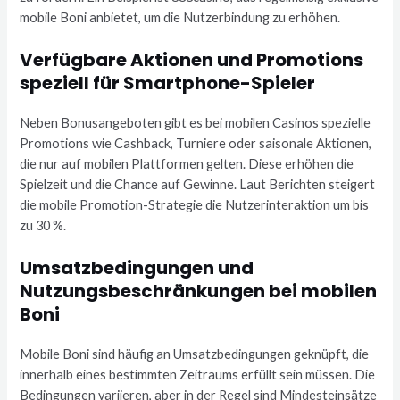
mobile Boni anbietet, um die Nutzerbindung zu erhöhen.
Verfügbare Aktionen und Promotions
speziell für Smartphone-Spieler
Neben Bonusangeboten gibt es bei mobilen Casinos spezielle
Promotions wie Cashback, Turniere oder saisonale Aktionen,
die nur auf mobilen Plattformen gelten. Diese erhöhen die
Spielzeit und die Chance auf Gewinne. Laut Berichten steigert
die mobile Promotion-Strategie die Nutzerinteraktion um bis
zu 30 %.
Umsatzbedingungen und
Nutzungsbeschränkungen bei mobilen
Boni
Mobile Boni sind häufig an Umsatzbedingungen geknüpft, die
innerhalb eines bestimmten Zeitraums erfüllt sein müssen. Die
Bedingungen variieren, aber in der Regel sind Mindesteinsätze