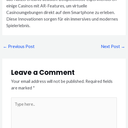
einige Casinos mit AR-Features, um virtuelle
Casinoumgebungen direkt auf dem Smartphone zu erleben.
Diese Innovationen sorgen für ein immersives und modernes
Spielerlebnis.
←
Previous Post
Next Post
→
Leave a Comment
Your email address will not be published.
Required fields
are marked
*
Type
here..