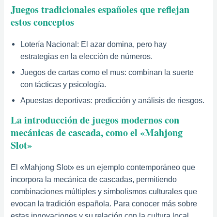
Juegos tradicionales españoles que reflejan
estos conceptos
Lotería Nacional: El azar domina, pero hay
estrategias en la elección de números.
Juegos de cartas como el mus: combinan la suerte
con tácticas y psicología.
Apuestas deportivas: predicción y análisis de riesgos.
La introducción de juegos modernos con
mecánicas de cascada, como el «Mahjong
Slot»
El «Mahjong Slot» es un ejemplo contemporáneo que
incorpora la mecánica de cascadas, permitiendo
combinaciones múltiples y simbolismos culturales que
evocan la tradición española. Para conocer más sobre
estas innovaciones y su relación con la cultura local,