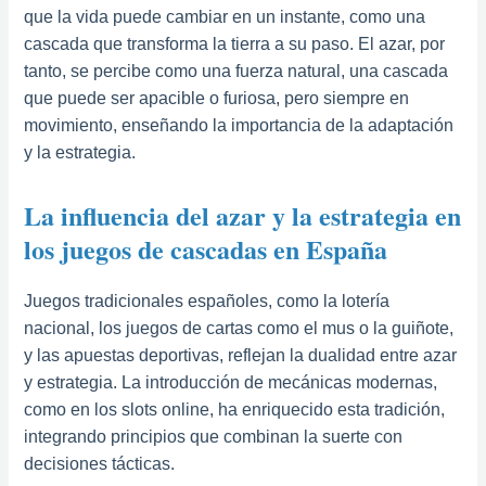
que la vida puede cambiar en un instante, como una
cascada que transforma la tierra a su paso. El azar, por
tanto, se percibe como una fuerza natural, una cascada
que puede ser apacible o furiosa, pero siempre en
movimiento, enseñando la importancia de la adaptación
y la estrategia.
La influencia del azar y la estrategia en
los juegos de cascadas en España
Juegos tradicionales españoles, como la lotería
nacional, los juegos de cartas como el mus o la guiñote,
y las apuestas deportivas, reflejan la dualidad entre azar
y estrategia. La introducción de mecánicas modernas,
como en los slots online, ha enriquecido esta tradición,
integrando principios que combinan la suerte con
decisiones tácticas.