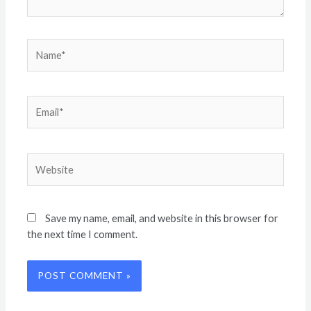
Name*
Email*
Website
Save my name, email, and website in this browser for
the next time I comment.