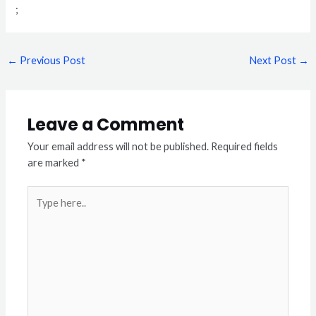
;
←
Previous Post
Next Post
→
Leave a Comment
Your email address will not be published.
Required fields
are marked
*
Type
here..