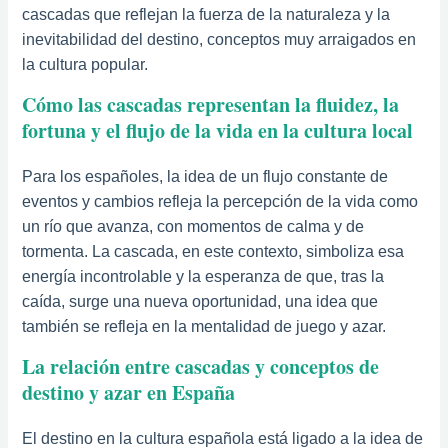
cascadas que reflejan la fuerza de la naturaleza y la
inevitabilidad del destino, conceptos muy arraigados en
la cultura popular.
Cómo las cascadas representan la fluidez, la
fortuna y el flujo de la vida en la cultura local
Para los españoles, la idea de un flujo constante de
eventos y cambios refleja la percepción de la vida como
un río que avanza, con momentos de calma y de
tormenta. La cascada, en este contexto, simboliza esa
energía incontrolable y la esperanza de que, tras la
caída, surge una nueva oportunidad, una idea que
también se refleja en la mentalidad de juego y azar.
La relación entre cascadas y conceptos de
destino y azar en España
El destino en la cultura española está ligado a la idea de