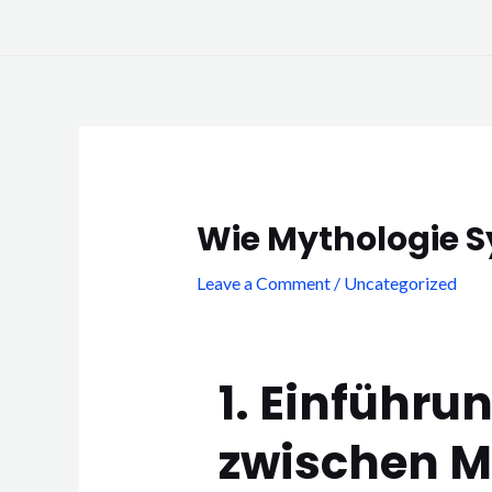
Skip
to
content
Post
navigation
Wie Mythologie S
Leave a Comment
/
Uncategorized
1. Einführ
zwischen M