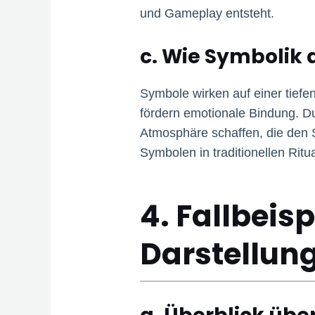
und Gameplay entsteht.
c. Wie Symbolik
Symbole wirken auf einer tief
fördern emotionale Bindung. D
Atmosphäre schaffen, die den Sp
Symbolen in traditionellen Rit
4. Fallbeis
Darstellun