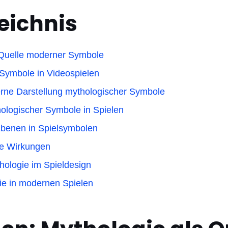
eichnis
 Quelle moderner Symbole
Symbole in Videospielen
erne Darstellung mythologischer Symbole
ologischer Symbole in Spielen
benen in Spielsymbolen
le Wirkungen
hologie im Spieldesign
gie in modernen Spielen