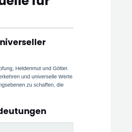
elle für
niverseller
pfung, Heldenmut und Götter.
erkehren und universelle Werte
ngsebenen zu schaffen, die
edeutungen