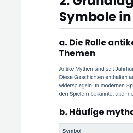
2. Grundlag
Symbole in
a. Die Rolle anti
Themen
Antike Mythen sind seit Jahrh
Diese Geschichten enthalten ar
widerspiegeln. In modernen Spi
den Spielern bekannte, aber ne
b. Häufige myth
Symbol