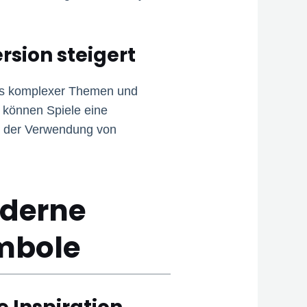
sion steigert
nis komplexer Themen und
 können Spiele eine
bei der Verwendung von
oderne
mbole