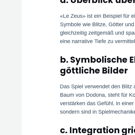
a. Überblick übe
«Le Zeus» ist ein Beispiel für 
Symbole wie Blitze, Götter und
gleichzeitig zeitgemäß und spa
eine narrative Tiefe zu vermitte
b. Symbolische E
göttliche Bilder
Das Spiel verwendet den Blitz 
Baum von Dodona, steht für Ko
verstärken das Gefühl, in eine
sondern sind in Spielmechanik
c. Integration gr