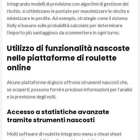
Integrando modelli di previsione con algoritmi di gestione del
rischio, si ottimizzano le puntate per massimizzare le vincite e
minimizzare le perdite. Ad esempio, strategie come il sistema
Kelly si basano sulle probabilità calcolate per determinare
l’importo più vantaggioso da scommettere in ogni turno.
Utilizzo di funzionalità nascoste
nelle piattaforme di roulette
online
Alcune piattaforme di gioco offrono strumenti nascosti che,
se scoperti, possono fornire preziose informazioni per l’analisi
e la previsione degli esiti.
Accesso a statistiche avanzate
tramite strumenti nascosti
Molti software di roulette integrano menu o cheat sheet