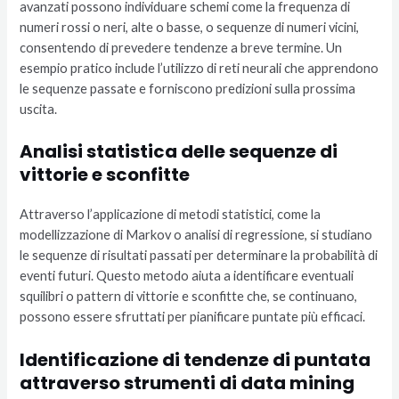
avanzati possono individuare schemi come la frequenza di
numeri rossi o neri, alte o basse, o sequenze di numeri vicini,
consentendo di prevedere tendenze a breve termine. Un
esempio pratico include l’utilizzo di reti neurali che apprendono
le sequenze passate e forniscono predizioni sulla prossima
uscita.
Analisi statistica delle sequenze di
vittorie e sconfitte
Attraverso l’applicazione di metodi statistici, come la
modellizzazione di Markov o analisi di regressione, si studiano
le sequenze di risultati passati per determinare la probabilità di
eventi futuri. Questo metodo aiuta a identificare eventuali
squilibri o pattern di vittorie e sconfitte che, se continuano,
possono essere sfruttati per pianificare puntate più efficaci.
Identificazione di tendenze di puntata
attraverso strumenti di data mining