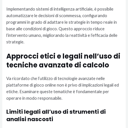
Implementando sistemi di intelligenza artificiale, è possibile
automatizzare le decisioni di scommessa, configurando
programmi in grado di adattare le strategie in tempo reale in
base alle condizioni di gioco. Questo approccio riduce
l’intervento umano, migliorando la reattività e l’efficacia delle
strategie.
Approcci etici e legali nell’uso di
tecniche avanzate di calcolo
Va ricordato che l’utilizzo di tecnologie avanzate nelle
piattaforme di gioco online non è privo di implicazioni legali ed
etiche. Esaminare queste tematiche è fondamentale per
operare in modo responsabile.
Limiti legali all’uso di strumenti di
analisi nascosti