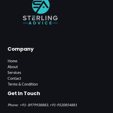
Company
Home
About
Services
Contact
Terms & Condition
Get In Touch
Phone:
+91- 8979938883,
+91-9520854881