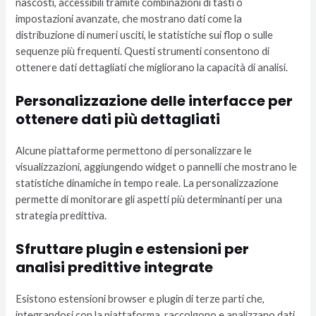
nascosti, accessibili tramite combinazioni di tasti o
impostazioni avanzate, che mostrano dati come la
distribuzione di numeri usciti, le statistiche sui flop o sulle
sequenze più frequenti. Questi strumenti consentono di
ottenere dati dettagliati che migliorano la capacità di analisi.
Personalizzazione delle interfacce per
ottenere dati più dettagliati
Alcune piattaforme permettono di personalizzare le
visualizzazioni, aggiungendo widget o pannelli che mostrano le
statistiche dinamiche in tempo reale. La personalizzazione
permette di monitorare gli aspetti più determinanti per una
strategia predittiva.
Sfruttare plugin e estensioni per
analisi predittive integrate
Esistono estensioni browser e plugin di terze parti che,
integrandosi con la piattaforma, raccolgono e analizzano dati,