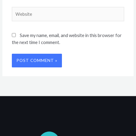
Website
Save my name, email, and website in this browser for
the next time I comment.