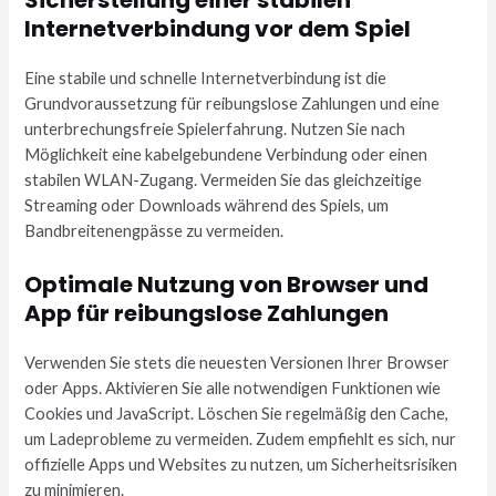
Sicherstellung einer stabilen
Internetverbindung vor dem Spiel
Eine stabile und schnelle Internetverbindung ist die
Grundvoraussetzung für reibungslose Zahlungen und eine
unterbrechungsfreie Spielerfahrung. Nutzen Sie nach
Möglichkeit eine kabelgebundene Verbindung oder einen
stabilen WLAN-Zugang. Vermeiden Sie das gleichzeitige
Streaming oder Downloads während des Spiels, um
Bandbreitenengpässe zu vermeiden.
Optimale Nutzung von Browser und
App für reibungslose Zahlungen
Verwenden Sie stets die neuesten Versionen Ihrer Browser
oder Apps. Aktivieren Sie alle notwendigen Funktionen wie
Cookies und JavaScript. Löschen Sie regelmäßig den Cache,
um Ladeprobleme zu vermeiden. Zudem empfiehlt es sich, nur
offizielle Apps und Websites zu nutzen, um Sicherheitsrisiken
zu minimieren.