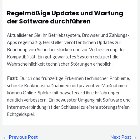
Regelmäßige Updates und Wartung
der Software durchführen
Aktualisieren Sie Ihr Betriebssystem, Browser und Zahlungs-
Apps regelmäßig. Hersteller veröffentlichen Updates zur
Behebung von Sicherheitslücken und zur Verbesserung der
Kompatibilität. Ein gut gewartetes System reduziert die
Wahrscheinlichkeit technischer Störungen erheblich.
Fazit:
Durch das frühzeitige Erkennen technischer Probleme,
schnelle Reaktionsmaßnahmen und präventive Maßnahmen
können Online-Spieler mit paysafecard ihre Erfahrungen
deutlich verbessern. Ein bewusster Umgang mit Software und
Internetverbindung ist der Schlüssel zu einem störungsfreien
Echtgeldspiel.
←
Previous Post
Next Post
→