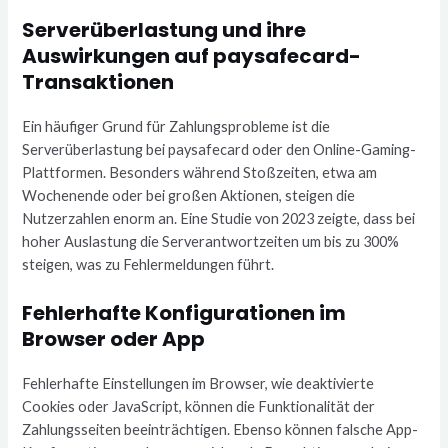
Serverüberlastung und ihre
Auswirkungen auf paysafecard-
Transaktionen
Ein häufiger Grund für Zahlungsprobleme ist die
Serverüberlastung bei paysafecard oder den Online-Gaming-
Plattformen. Besonders während Stoßzeiten, etwa am
Wochenende oder bei großen Aktionen, steigen die
Nutzerzahlen enorm an. Eine Studie von 2023 zeigte, dass bei
hoher Auslastung die Serverantwortzeiten um bis zu 300%
steigen, was zu Fehlermeldungen führt.
Fehlerhafte Konfigurationen im
Browser oder App
Fehlerhafte Einstellungen im Browser, wie deaktivierte
Cookies oder JavaScript, können die Funktionalität der
Zahlungsseiten beeinträchtigen. Ebenso können falsche App-