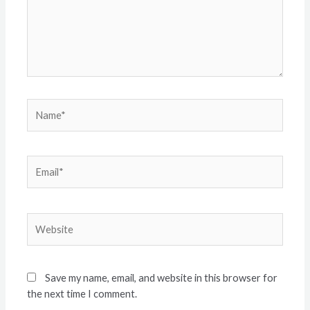
Name*
Email*
Website
Save my name, email, and website in this browser for
the next time I comment.