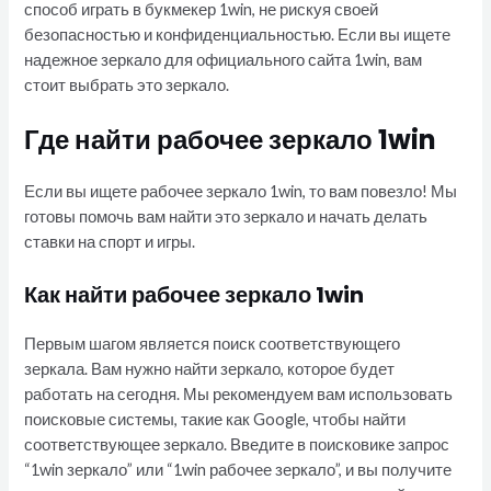
способ играть в букмекер 1win, не рискуя своей
безопасностью и конфиденциальностью. Если вы ищете
надежное зеркало для официального сайта 1win, вам
стоит выбрать это зеркало.
Где найти рабочее зеркало 1win
Если вы ищете рабочее зеркало 1win, то вам повезло! Мы
готовы помочь вам найти это зеркало и начать делать
ставки на спорт и игры.
Как найти рабочее зеркало 1win
Первым шагом является поиск соответствующего
зеркала. Вам нужно найти зеркало, которое будет
работать на сегодня. Мы рекомендуем вам использовать
поисковые системы, такие как Google, чтобы найти
соответствующее зеркало. Введите в поисковике запрос
“1win зеркало” или “1win рабочее зеркало”, и вы получите