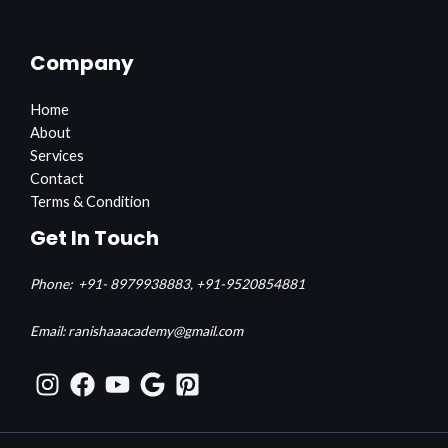
Company
Home
About
Services
Contact
Terms & Condition
Get In Touch
Phone:
+91- 8979938883,
+91-9520854881
Email: ranishaaacademy@gmail.com