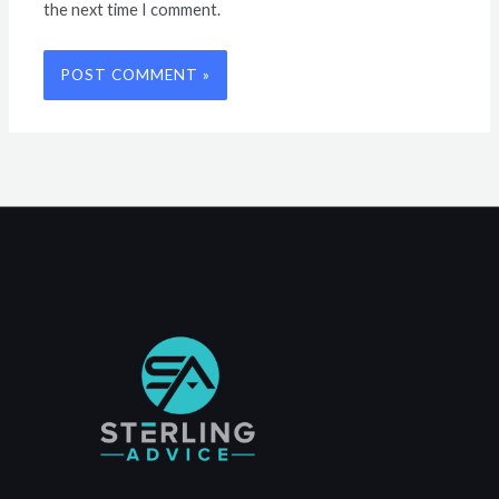
the next time I comment.