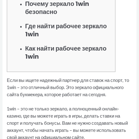
Почему зеркало 1win
безопасно
Где найти рабочее зеркало
1win
Как найти рабочее зеркало
1win
Если вы ищете надежный партнер для ставок на спорт, то
1win – это отличный выбор. Это зеркало официального
сайта букмекера, которое работает на сегодня.
1win – это не только зеркало, а полноценный онлайн-
казино, где вы можете играть в игры, делать ставки на
спорт и получать бонусы. Вам не нужно создавать новый
аккаунт, чтобы начать играть – вы можете использовать
свой аккаунт на официальном сайте.