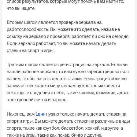
список результатов, которые могут помочь вам найти то,
что вы ищете.
Вторым шагом является проверка зеркала на
работоспособность. Вы можете это сделать, нажав на
ссылку на зеркало и проверив, работает ли оно на сегодня.
Если зеркало работает, то вы можете начать делать
ставки на спорт и игры.
Третьим шагом является регистрация на зеркале. Если вы
нашли рабочее зеркало, то вам нужно зарегистрироваться
на нем, чтобы начать делать ставки. Регистрация обычно
занимает несколько минут, и вам нужно только ввести
некоторые сведения о себе, такие как имя, фамилия, адрес
электронной почты и пароль.
Наконец, вам
1вин
нужно только начать делать ставки на
спорт и игры. Вы можете делать ставки на различные виды
спорта, такие как футбол, баскетбол, хоккей, и другие, а
также на игры, такие как покер, бинго и другие.