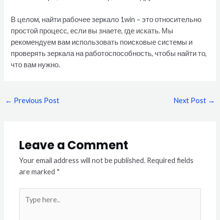
В целом, найти рабочее зеркало 1win – это относительно
простой процесс, если вы знаете, где искать. Мы
рекомендуем вам использовать поисковые системы и
проверять зеркала на работоспособность, чтобы найти то,
что вам нужно.
←
Previous Post
Next Post
→
Leave a Comment
Your email address will not be published.
Required fields
are marked
*
Type
here..