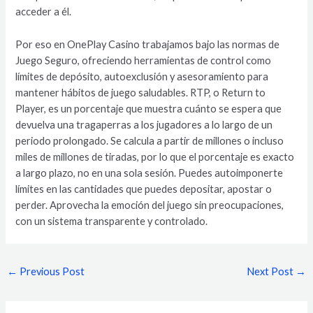
acceder a él.
Por eso en OnePlay Casino trabajamos bajo las normas de
Juego Seguro, ofreciendo herramientas de control como
límites de depósito, autoexclusión y asesoramiento para
mantener hábitos de juego saludables. RTP, o Return to
Player, es un porcentaje que muestra cuánto se espera que
devuelva una tragaperras a los jugadores a lo largo de un
periodo prolongado. Se calcula a partir de millones o incluso
miles de millones de tiradas, por lo que el porcentaje es exacto
a largo plazo, no en una sola sesión. Puedes autoimponerte
límites en las cantidades que puedes depositar, apostar o
perder. Aprovecha la emoción del juego sin preocupaciones,
con un sistema transparente y controlado.
←
Previous Post
Next Post
→