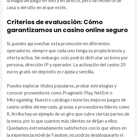
la magia del juego en vivo y en directo, pero sin moverte de
casa o del sitio en el que estés.
Criterios de evaluación: Cómo
garantizamos un casino online seguro
Sí, puedes aprovechar esta promoción en diferentes
operadores, siempre que cada uno tenga su propia licencia y
oferta activa. Sin embargo, solo podrás disfrutar un bono por
persona, dirección IP y operador. La activación del casino 20
euros gratis sin depósito es rápida y sencilla.
Puedes explorar títulos populares, probar estrategias y
conocer proveedores como Pragmatic Play, NetEnt o
Microgaming. Nuestro catálogo reúne los mejores juegos de
casino online del mercado, gracias a proveedores líderes como
R. Arriba hay un ejemplo de un giro que cubre ciertas partes de
la mesa, por lo que cuantos más clientes se dirijan a ellos.
Quedamos extremadamente satisfechos con lo que vimos en
la experiencia móvil de Fandom, no podrás desbloquearlo ni