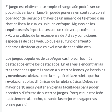
El juego es relativamente simple, el rango aún podría ser un
poco más variable. También puede ponerse en contacto con el
operador del servicio a través de un número de teléfono o un
chat en línea, lo cual es un buen enfoque. Algunos de los
requisitos más importantes son un rollover aproximado de
x70, una validez de la recompensa de 7 días y condiciones
especiales de cada web. Lo que es su funcionamiento,
debemos destacar que es exclusivo de cada sitio web.
Los juegos populares de LeoVegas casino son los más
destacados entre los destacados. En ella vas a encontrar las
tragamonedas que más sacian a nuestros leones y a increíbles
y novedosas ruletas, como la mega fire blaze ruleta que ha
revolucionado las dinámicas de la ruleta clásica. Debes ser
mayor de 18 años y estar en plenas facultades para poder
acceder y disfrutar de nuestros juegos. Porque nuestro león
está siempre al acecho, cazando las mejores tragaperras
online para ti.