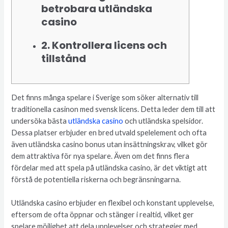
betrobara utländska
casino
2. Kontrollera licens och
tillstånd
Det finns många spelare i Sverige som söker alternativ till
traditionella casinon med svensk licens. Detta leder dem till att
undersöka bästa
utländska casino
och utländska spelsidor.
Dessa platser erbjuder en bred utvald spelelement och ofta
även utländska casino bonus utan insättningskrav, vilket gör
dem attraktiva för nya spelare. Även om det finns flera
fördelar med att spela på utländska casino, är det viktigt att
förstå de potentiella riskerna och begränsningarna.
Utländska casino erbjuder en flexibel och konstant upplevelse,
eftersom de ofta öppnar och stänger i realtid, vilket ger
spelare möjlighet att dela upplevelser och strategier med