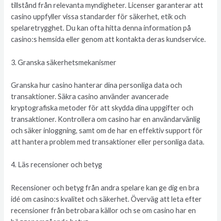
tillstånd från relevanta myndigheter. Licenser garanterar att
casino uppfyller vissa standarder för säkerhet, etik och
spelaretrygghet. Du kan ofta hitta denna information på
casino:s hemsida eller genom att kontakta deras kundservice.
3. Granska säkerhetsmekanismer
Granska hur casino hanterar dina personliga data och
transaktioner. Säkra casino använder avancerade
kryptografiska metoder för att skydda dina uppgifter och
transaktioner. Kontrollera om casino har en användarvänlig
och säker inloggning, samt om de har en effektiv support för
att hantera problem med transaktioner eller personliga data.
4. Läs recensioner och betyg
Recensioner och betyg från andra spelare kan ge dig en bra
idé om casino:s kvalitet och säkerhet. Överväg att leta efter
recensioner från betrobara källor och se om casino har en