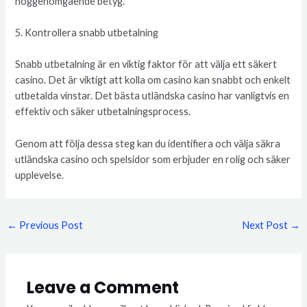
höggenomgående betyg.
5. Kontrollera snabb utbetalning
Snabb utbetalning är en viktig faktor för att välja ett säkert
casino. Det är viktigt att kolla om casino kan snabbt och enkelt
utbetalda vinstar. Det bästa utländska casino har vanligtvis en
effektiv och säker utbetalningsprocess.
Genom att följa dessa steg kan du identifiera och välja säkra
utländska casino och spelsidor som erbjuder en rolig och säker
upplevelse.
←
Previous Post
Next Post
→
Leave a Comment