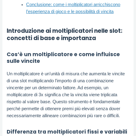
Conclusione: come i moltiplicatori arricchiscono
l’esperienza di gioco e le possibilità di vincita
Introduzione ai moltiplicatori nelle slot:
concetti di base e importanza
Cos’è un moltiplicatore e come influisce
sulle vincite
Un moltiplicatore è un’unità di misura che aumenta le vincite
di una slot moltiplicando l’importo di una combinazione
vincente per un determinato fattore. Ad esempio, un
moltiplicatore di 3x significa che la vincita viene triplicata
rispetto al valore base. Questo strumento è fondamentale
perché permette di ottenere premi più elevati senza dover
necessariamente allineare combinazioni più rare o difficili.
Differenza tra moltiplicatori fissi e variabili