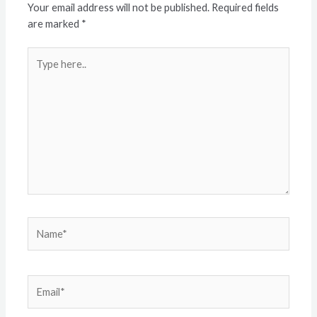
Your email address will not be published.
Required fields
are marked
*
Type
here..
Name*
Email*