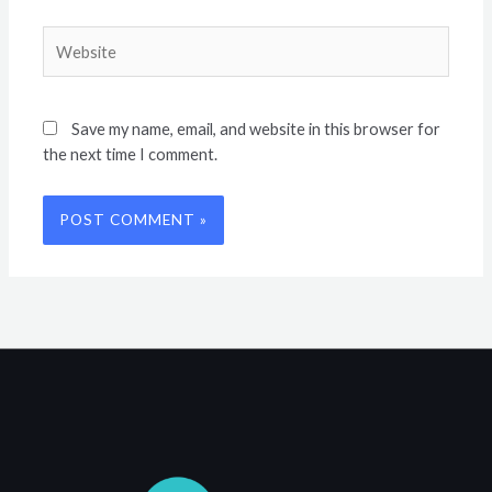
Website
Save my name, email, and website in this browser for
the next time I comment.