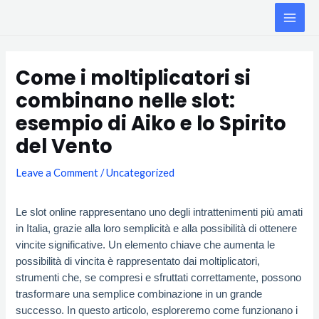
Skip
MAI
to
ME
content
Post
navigation
Come i moltiplicatori si
combinano nelle slot:
esempio di Aiko e lo Spirito
del Vento
Leave a Comment
/
Uncategorized
Le slot online rappresentano uno degli intrattenimenti più amati
in Italia, grazie alla loro semplicità e alla possibilità di ottenere
vincite significative. Un elemento chiave che aumenta le
possibilità di vincita è rappresentato dai moltiplicatori,
strumenti che, se compresi e sfruttati correttamente, possono
trasformare una semplice combinazione in un grande
successo. In questo articolo, esploreremo come funzionano i