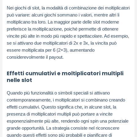
Nei giochi di slot, la modalità di combinazione dei moltiplicatori
può variare: alcuni giochi sommano i valori, mentre altri li
moltiplicano tra loro. La maggior parte delle slot moderne
preferisce la moltiplicazione, poiché permette di ottenere
vincite più alte in modo più rapido e spettacolare. Ad esempio,
se si attivano due moltiplicatori di 2x e 3x, la vincita può
essere moltiplicata per 6 (2×3), aumentando
considerevolmente il payout.
Effetti cumulativi e moltiplicatori multipli
nelle slot
Quando più funzionalità o simboli speciali si attivano
contemporaneamente, i moltiplicatori si combinano creando
effetti cumulativi. Questo significa che, in alcune slot, la
presenza di moltiplicatori multipli può portare a vincite
esponenzialmente più alte, rendendo ogni spin una potenziale
grande opportunità. La strategia consiste nel riconoscere
quando questi effetti sono più probabili e pianificare di