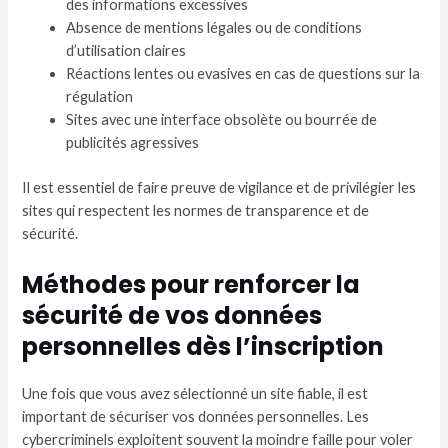
des informations excessives
Absence de mentions légales ou de conditions
d’utilisation claires
Réactions lentes ou evasives en cas de questions sur la
régulation
Sites avec une interface obsolète ou bourrée de
publicités agressives
Il est essentiel de faire preuve de vigilance et de privilégier les
sites qui respectent les normes de transparence et de
sécurité.
Méthodes pour renforcer la
sécurité de vos données
personnelles dès l’inscription
Une fois que vous avez sélectionné un site fiable, il est
important de sécuriser vos données personnelles. Les
cybercriminels exploitent souvent la moindre faille pour voler