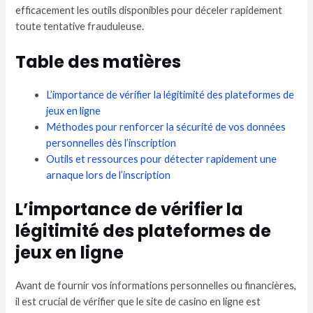
efficacement les outils disponibles pour déceler rapidement
toute tentative frauduleuse.
Table des matières
L’importance de vérifier la légitimité des plateformes de
jeux en ligne
Méthodes pour renforcer la sécurité de vos données
personnelles dès l’inscription
Outils et ressources pour détecter rapidement une
arnaque lors de l’inscription
L’importance de vérifier la
légitimité des plateformes de
jeux en ligne
Avant de fournir vos informations personnelles ou financières,
il est crucial de vérifier que le site de casino en ligne est