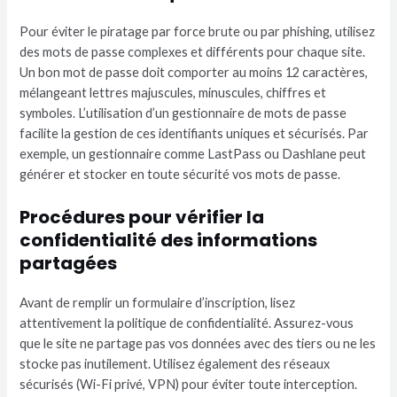
Pour éviter le piratage par force brute ou par phishing, utilisez
des mots de passe complexes et différents pour chaque site.
Un bon mot de passe doit comporter au moins 12 caractères,
mélangeant lettres majuscules, minuscules, chiffres et
symboles. L’utilisation d’un gestionnaire de mots de passe
facilite la gestion de ces identifiants uniques et sécurisés. Par
exemple, un gestionnaire comme LastPass ou Dashlane peut
générer et stocker en toute sécurité vos mots de passe.
Procédures pour vérifier la
confidentialité des informations
partagées
Avant de remplir un formulaire d’inscription, lisez
attentivement la politique de confidentialité. Assurez-vous
que le site ne partage pas vos données avec des tiers ou ne les
stocke pas inutilement. Utilisez également des réseaux
sécurisés (Wi-Fi privé, VPN) pour éviter toute interception.