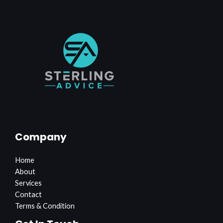
Company
Home
About
Services
Contact
Terms & Condition