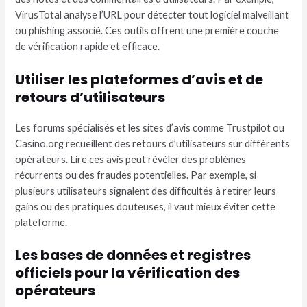
VirusTotal analyse l’URL pour détecter tout logiciel malveillant
ou phishing associé. Ces outils offrent une première couche
de vérification rapide et efficace.
Utiliser les plateformes d’avis et de
retours d’utilisateurs
Les forums spécialisés et les sites d’avis comme Trustpilot ou
Casino.org recueillent des retours d’utilisateurs sur différents
opérateurs. Lire ces avis peut révéler des problèmes
récurrents ou des fraudes potentielles. Par exemple, si
plusieurs utilisateurs signalent des difficultés à retirer leurs
gains ou des pratiques douteuses, il vaut mieux éviter cette
plateforme.
Les bases de données et registres
officiels pour la vérification des
opérateurs