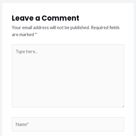
Leave a Comment
Your email address will not be published.
Required fields
are marked
*
Type
here..
Name*