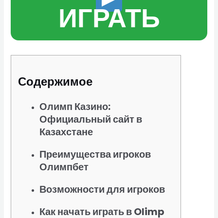
ИГРАТЬ
Содержимое
Олимп Казино:
Официальный сайт в
Казахстане
Преимущества игроков
Олимпбет
Возможности для игроков
Как начать играть в Olimp