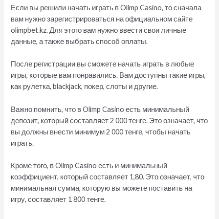
Если вы решили начать играть в Olimp Casino, то сначала
вам нужно зарегистрироваться на официальном сайте
olimpbet.kz. Для этого вам нужно ввести свои личные
данные, а также выбрать способ оплаты.
После регистрации вы сможете начать играть в любые
игры, которые вам понравились. Вам доступны такие игры,
как рулетка, blackjack, покер, слоты и другие.
Важно помнить, что в Olimp Casino есть минимальный
депозит, который составляет 2 000 тенге. Это означает, что
вы должны внести минимум 2 000 тенге, чтобы начать
играть.
Кроме того, в Olimp Casino есть и минимальный
коэффициент, который составляет 1,80. Это означает, что
минимальная сумма, которую вы можете поставить на
игру, составляет 1 800 тенге.