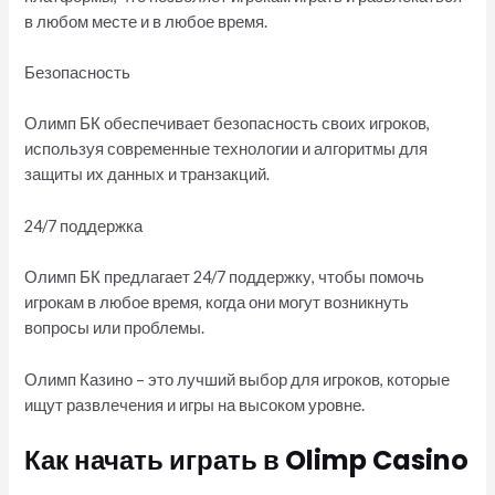
в любом месте и в любое время.
Безопасность
Олимп БК обеспечивает безопасность своих игроков,
используя современные технологии и алгоритмы для
защиты их данных и транзакций.
24/7 поддержка
Олимп БК предлагает 24/7 поддержку, чтобы помочь
игрокам в любое время, когда они могут возникнуть
вопросы или проблемы.
Олимп Казино – это лучший выбор для игроков, которые
ищут развлечения и игры на высоком уровне.
Как начать играть в Olimp Casino