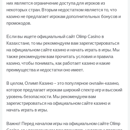
них является ограничение доступа для игроков из
некоторых стран. Вторым недостатком является то, что
казино не предлагает игрокам дополнительных бонусов и
промокодов.
Если вы ищете официальный сайт Olimp Casino в
Казахстане, то мы рекомендуем вам зарегистрироваться
на официальном сайте казино и начать играть в игры. Мы
также рекомендуем вам прочитать условия и правила
казино, чтобы понимать, как работает казино и какие
преимущества и недостатки оно имеет.
В целом, Олимп Казино – это популярное онлайн-казино,
которое предлагает игрокам широкий спектр игр и высокий
уровень безопасности. Мы рекомендуем вам
зарегистрироваться на официальном сайте казино и
начать играть в игры.
Важно! Перед началом игры на официальном сайте Olimp