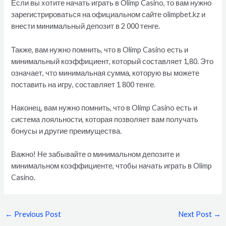
Если вы хотите начать играть в Olimp Casino, то вам нужно
зарегистрироваться на официальном сайте olimpbet.kz и
внести минимальный депозит в 2 000 тенге.
Также, вам нужно помнить, что в Olimp Casino есть и
минимальный коэффициент, который составляет 1,80. Это
означает, что минимальная сумма, которую вы можете
поставить на игру, составляет 1 800 тенге.
Наконец, вам нужно помнить, что в Olimp Casino есть и
система лояльности, которая позволяет вам получать
бонусы и другие преимущества.
Важно! Не забывайте о минимальном депозите и
минимальном коэффициенте, чтобы начать играть в Olimp
Casino.
←
Previous Post
Next Post
→