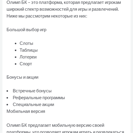
Олимп БК – это платформа, которая предлагает игрокам
широкий спектр возможностей для игры и развлечений.
Ниже мы рассмотрим некоторые из них:
Большой выбор игр
Слоты
Таблицы
Лотереи
Спорт
Бонусы и акции
Встречные бонусы
Реферальные программы
Специальные акции
Мобильная версия
Олимп БК предлагает мобильную версию своей
платформы, что позволяет игрокам играть и развлекаться