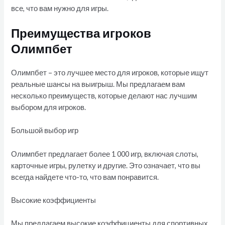
все, что вам нужно для игры.
Преимущества игроков
Олимпбет
Олимпбет – это лучшее место для игроков, которые ищут
реальные шансы на выигрыш. Мы предлагаем вам
несколько преимуществ, которые делают нас лучшим
выбором для игроков.
Большой выбор игр
Олимпбет предлагает более 1 000 игр, включая слоты,
карточные игры, рулетку и другие. Это означает, что вы
всегда найдете что-то, что вам понравится.
Высокие коэффициенты
Мы предлагаем высокие коэффициенты для спортивных