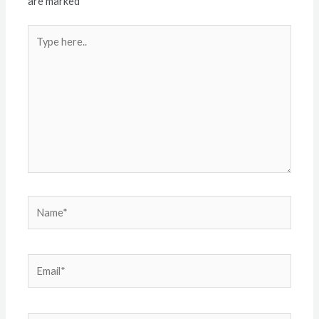
are marked
*
Type
here..
Name*
Email*