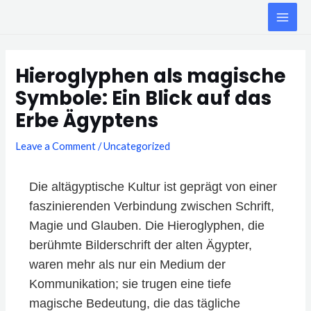
Skip
MAI
to
ME
content
Post
navigation
Hieroglyphen als magische
Symbole: Ein Blick auf das
Erbe Ägyptens
Leave a Comment
/
Uncategorized
Die altägyptische Kultur ist geprägt von einer
faszinierenden Verbindung zwischen Schrift,
Magie und Glauben. Die Hieroglyphen, die
berühmte Bilderschrift der alten Ägypter,
waren mehr als nur ein Medium der
Kommunikation; sie trugen eine tiefe
magische Bedeutung, die das tägliche