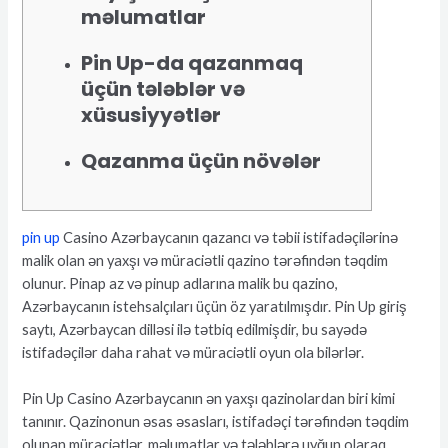
məlumatlar
Pin Up-da qazanmaq
üçün tələblər və
xüsusiyyətlər
Qazanma üçün növələr
pin up
Casino Azərbaycanın qazancı və təbii istifadəçilərinə
malik olan ən yaxşı və müraciətli qazino tərəfindən təqdim
olunur. Pinap az və pinup adlarına malik bu qazino,
Azərbaycanın istehsalçıları üçün öz yaratılmışdır. Pin Up giriş
saytı, Azərbaycan dilləsi ilə tətbiq edilmişdir, bu sayədə
istifadəçilər daha rahat və müraciətli oyun ola bilərlər.
Pin Up Casino Azərbaycanın ən yaxşı qazinolardan biri kimi
tanınır. Qazinonun əsas əsasları, istifadəçi tərəfindən təqdim
olunan müraciətlər, məlumatlar və tələblərə uyğun olaraq