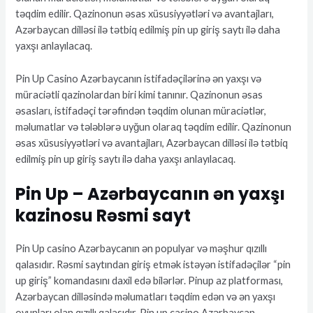
təqdim edilir. Qazinonun əsas xüsusiyyətləri və avantajları,
Azərbaycan dilləsi ilə tətbiq edilmiş pin up giriş saytı ilə daha
yaxşı anlayılacaq.
Pin Up Casino Azərbaycanın istifadəçilərinə ən yaxşı və
müraciətli qazinolardan biri kimi tanınır. Qazinonun əsas
əsasları, istifadəçi tərəfindən təqdim olunan müraciətlər,
məlumatlar və tələblərə uyğun olaraq təqdim edilir. Qazinonun
əsas xüsusiyyətləri və avantajları, Azərbaycan dilləsi ilə tətbiq
edilmiş pin up giriş saytı ilə daha yaxşı anlayılacaq.
Pin Up – Azərbaycanın ən yaxşı
kazinosu Rəsmi sayt
Pin Up casino Azərbaycanın ən populyar və məşhur qızıllı
qalasıdır. Rəsmi saytından giriş etmək istəyən istifadəçilər “pin
up giriş” komandasını daxil edə bilərlər. Pinup az platforması,
Azərbaycan dilləsində məlumatları təqdim edən və ən yaxşı
oyunları olan qızıllı qalasıdır. Pin up casino Azərbaycan