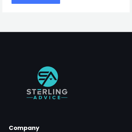
Company