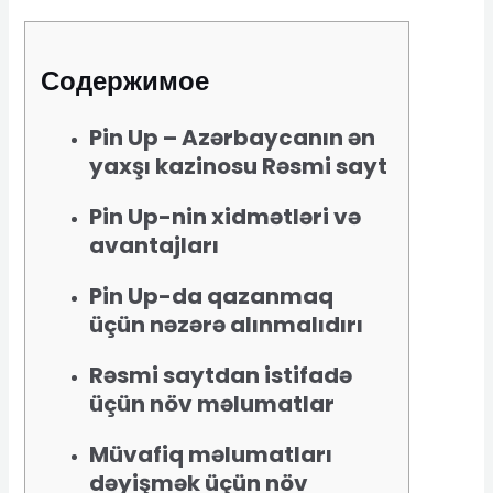
Содержимое
Pin Up – Azərbaycanın ən
yaxşı kazinosu Rəsmi sayt
Pin Up-nin xidmətləri və
avantajları
Pin Up-da qazanmaq
üçün nəzərə alınmalıdırı
Rəsmi saytdan istifadə
üçün növ məlumatlar
Müvafiq məlumatları
dəyişmək üçün növ