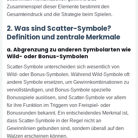
Zusammenspiel dieser Elemente bestimmt den
Gesamteindruck und die Strategie beim Spielen.
2. Was sind Scatter-Symbole?
Definition und zentrale Merkmale
a. Abgrenzung zu anderen Symbolarten wie
Wild- oder Bonus-Symbolen
Scatter-Symbole unterscheiden sich wesentlich von
Wild- oder Bonus-Symbolen. Während Wild-Symbole oft
andere Symbole ersetzen, um Gewinnkombinationen zu
vervollständigen, und Bonus-Symbole spezielle
Bonusspiele auslösen, sind Scatter-Symbole vor allem
für ihre Funktion im Triggern von Freispiel- oder
Bonusrunden bekannt. Ein entscheidendes Merkmal ist,
dass Scatter-Symbole in der Regel nicht an
Gewinnlinien gebunden sind, sondern überall auf den
Walzen erscheinen können.