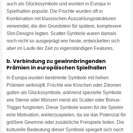
auch als Glückssymbole und wurden in Europa in
Spielhallen populär. Die Früchte wurden oft in
Kombination mit klassischen Auszahlungsstrukturen
verwendet, die den Grundstein für spätere, komplexere
Slot-Designs legten. Scatter-Symbole waren damals
noch nicht so ausgeprägt wie heute, entwickelten sich
aber im Laufe der Zeit zu eigenständigen Features.
b. Verbindung zu gewinnbringenden
Prämien in europäischen Spielhallen
In Europa wurden bestimmte Symbole mit hohen
Prämien verknüpft. Früchte wie Kirschen oder Zitronen
galten als Glückssymbole, während spezielle Symbole
wie Sterne oder Münzen meist als Scatter oder Bonus-
Trigger fungierten. Diese Symbole waren für die Spieler
eine Motivation, weiterzuspielen, da sie das Potenzial für
größere Gewinne oder zusätzliche Freispiele boten. Die
kulturelle Bedeutung dieser Symbole spiegelt sich noch