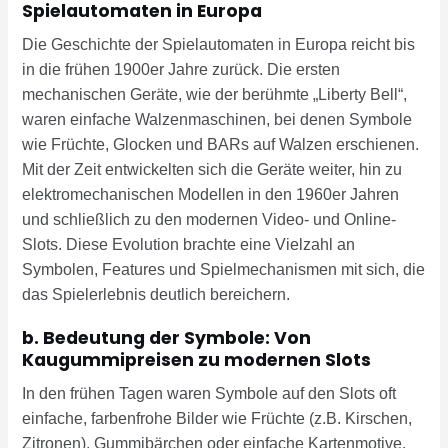
Spielautomaten in Europa
Die Geschichte der Spielautomaten in Europa reicht bis
in die frühen 1900er Jahre zurück. Die ersten
mechanischen Geräte, wie der berühmte „Liberty Bell“,
waren einfache Walzenmaschinen, bei denen Symbole
wie Früchte, Glocken und BARs auf Walzen erschienen.
Mit der Zeit entwickelten sich die Geräte weiter, hin zu
elektromechanischen Modellen in den 1960er Jahren
und schließlich zu den modernen Video- und Online-
Slots. Diese Evolution brachte eine Vielzahl an
Symbolen, Features und Spielmechanismen mit sich, die
das Spielerlebnis deutlich bereichern.
b. Bedeutung der Symbole: Von
Kaugummipreisen zu modernen Slots
In den frühen Tagen waren Symbole auf den Slots oft
einfache, farbenfrohe Bilder wie Früchte (z.B. Kirschen,
Zitronen), Gummibärchen oder einfache Kartenmotive.