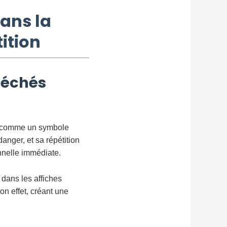
dans la
ition
péchés
ît comme un symbole
anger, et sa répétition
nnelle immédiate.
u dans les affiches
on effet, créant une