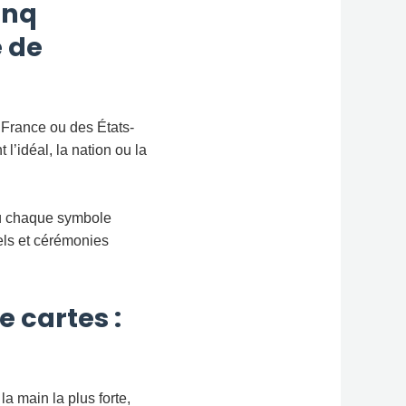
inq
 de
 France ou des États-
l’idéal, la nation ou la
 où chaque symbole
els et cérémonies
e cartes :
a main la plus forte,