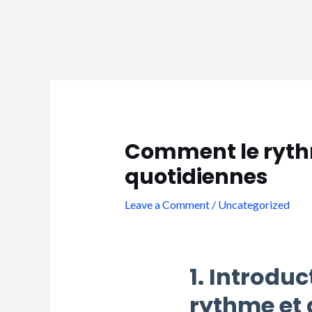
Skip
to
content
Post
navigation
Comment le rythme
quotidiennes
Leave a Comment
/
Uncategorized
1. Introdu
rythme et 