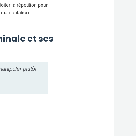
iter la répétition pour
t manipulation
minale et ses
manipuler plutôt