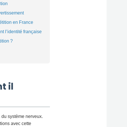
tion
vertissement
étition en France
t l’identité française
ition ?
 il
s du système nerveux.
tions avec cette