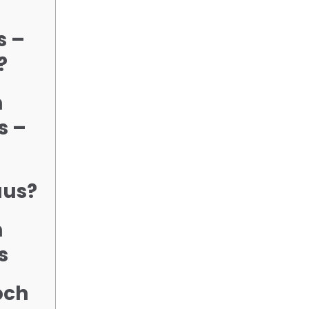
s –
?
n
s –
aus?
n
s
och