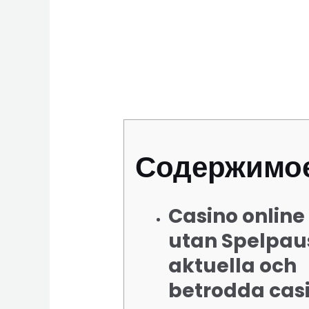
Содержимо
Casino online
utan Spelpau
aktuella och
betrodda cas