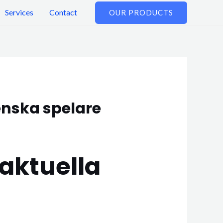
Services
Contact
OUR PRODUCTS
enska spelare
aktuella