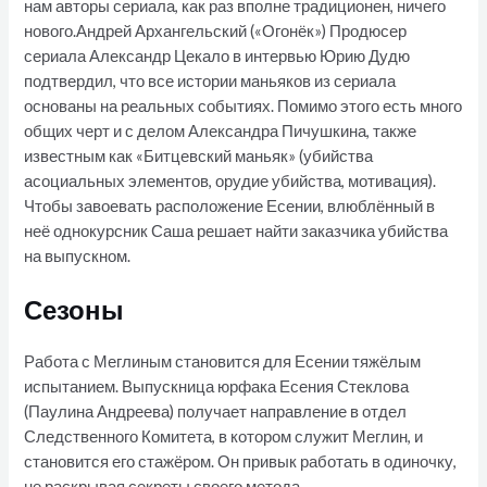
нам авторы сериала, как раз вполне традиционен, ничего
нового.Андрей Архангельский («Огонёк») Продюсер
сериала Александр Цекало в интервью Юрию Дудю
подтвердил, что все истории маньяков из сериала
основаны на реальных событиях. Помимо этого есть много
общих черт и с делом Александра Пичушкина, также
известным как «Битцевский маньяк» (убийства
асоциальных элементов, орудие убийства, мотивация).
Чтобы завоевать расположение Есении, влюблённый в
неё однокурсник Саша решает найти заказчика убийства
на выпускном.
Сезоны
Работа с Меглиным становится для Есении тяжёлым
испытанием. Выпускница юрфака Есения Стеклова
(Паулина Андреева) получает направление в отдел
Следственного Комитета, в котором служит Меглин, и
становится его стажёром. Он привык работать в одиночку,
не раскрывая секреты своего метода.