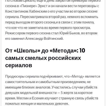
По словам Цекало, ещё в день закрытой премьеры первого
сезона в «Пионере» Эрнст и он начали вести переговоры с
Константином Хабенским о его участии во втором сезоне
сериала. Пересматривала второй раз, немного вспомнить
перед выходом второго сезона,и в связи с этим поняла,
что кое что не заметила во время первого просмотра.
Режиссером первого сезона стал Юрий Быков, во втором
его заменил Александр Войтинский.
От «Школы» до «Метода»: 10
самых смелых российских
сериалов
Продюсеры сериала подчёркивают, что «Метод» является
самостоятельным и самобытным произведением, не
имеющим близких аналогов. Участились случаи убийств
девушек модельной внешности — 5 жертв за короткое
время. Меглин и Есения изучают странную связь убийств
пожилых женщин и маленьких девочек.