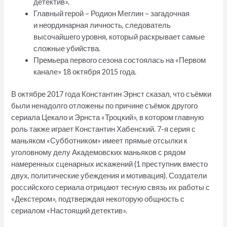
детектив».
Главный герой – Родион Меглин – загадочная
и неординарная личность, следователь
высочайшего уровня, который раскрывает самые
сложные убийства.
Премьера первого сезона состоялась на «Первом
канале» 18 октября 2015 года.
В октябре 2017 года Константин Эрнст сказал, что съёмки
были ненадолго отложены по причине съёмок другого
сериала Цекало и Эрнста «Троцкий», в котором главную
роль также играет Константин Хабенский. 7-я серия с
маньяком «Субботником» имеет прямые отсылки к
уголовному делу Академовских маньяков с рядом
намеренных сценарных искажений (1 преступник вместо
двух, политические убеждения и мотивация). Создатели
российского сериала отрицают тесную связь их работы с
«Декстером», подтверждая некоторую общность с
сериалом «Настоящий детектив».