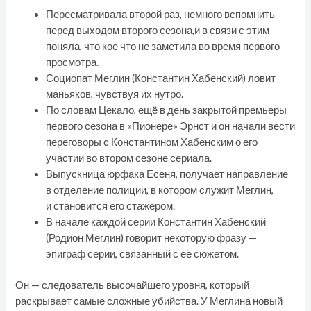
Пересматривала второй раз, немного вспомнить
перед выходом второго сезона,и в связи с этим
поняла, что кое что не заметила во время первого
просмотра.
Социопат Меглин (Константин Хабенский) ловит
маньяков, чувствуя их нутро.
По словам Цекало, ещё в день закрытой премьеры
первого сезона в «Пионере» Эрнст и он начали вести
переговоры с Константином Хабенским о его
участии во втором сезоне сериала.
Выпускница юрфака Есеня, получает направление
в отделение полиции, в котором служит Меглин,
и становится его стажером.
В начале каждой серии Константин Хабенский
(Родион Меглин) говорит некоторую фразу —
эпиграф серии, связанный с её сюжетом.
Он — следователь высочайшего уровня, который
раскрывает самые сложные убийства. У Меглина новый