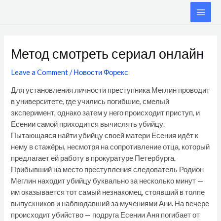
Skip
MAI
to
ME
content
Post
navigation
Метод смотреть сериал онлайн
Leave a Comment
/
Новости Форекс
Для установления личности преступника Меглин проводит
в университете, где учились погибшие, смелый
эксперимент, однако затем у него происходит приступ, и
Есении самой приходится вычислять убийцу.
Пытающаяся найти убийцу своей матери Есения идёт к
нему в стажёры, несмотря на сопротивление отца, который
предлагает ей работу в прокуратуре Петербурга.
Прибывший на место преступления следователь Родион
Меглин находит убийцу буквально за несколько минут —
им оказывается тот самый незнакомец, стоявший в толпе
выпускников и наблюдавший за мучениями Ани. На вечере
происходит убийство — подруга Есении Аня погибает от