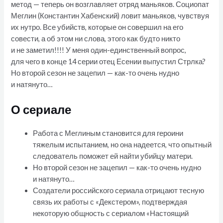
метод — теперь он возглавляет отряд маньяков. Социопат
Меглин (Константин Хабенский) ловит маньяков, чувствуя
их нутро. Все убийств, которые он совершил на его
совести, а об этом ни слова, этого как будто никто
и не заметил!!!! У меня один-единственный вопрос,
для чего в конце 14 серии отец Есении выпустил Стрлка?
Но второй сезон не зацепил — как-то очень нудно
и натянуто…
О сериале
Работа с Меглиным становится для героини
тяжелым испытанием, но она надеется, что опытный
следователь поможет ей найти убийцу матери.
Но второй сезон не зацепил — как-то очень нудно
и натянуто…
Создатели российского сериала отрицают тесную
связь их работы с «Декстером», подтверждая
некоторую общность с сериалом «Настоящий