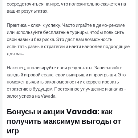
сосредоточиться на игре, что положительно скажется на
ваших результатах.
Практика – ключ к успеху. Часто играйте в демо-режиме
или используйте бесплатные турниры, чтобы повысить
свои навыки без риска. Это даст вам возможность
испытать разные стратегии и найти наиболее подходящие
для вас.
Наконец, анализируйте свои результаты. Записывайте
каждый игровой сеанс, свои выигрыши и проигрыши. Это
поможет выявить закономерности и скорректировать
стратегию в будущем. Постоянное улучшение и анализ –
залог успеха на Vavada.
Бонусы и акции Vavada: как
получить максимум выгоды от
игр