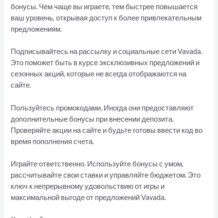
бонусы. Чем чаще вы играете, тем быстрее повышается
ваш уровень, открывая доступ к более привлекательным
предложениям.
Подписывайтесь на рассылку и социальные сети Vavada.
Это поможет быть в курсе эксклюзивных предложений и
сезонных акций, которые не всегда отображаются на
сайте.
Пользуйтесь промокодами. Иногда они предоставляют
дополнительные бонусы при внесении депозита.
Проверяйте акции на сайте и будьте готовы ввести код во
время пополнения счета.
Играйте ответственно. Используйте бонусы с умом,
рассчитывайте свои ставки и управляйте бюджетом. Это
ключ к непрерывному удовольствию от игры и
максимальной выгоде от предложений Vavada.