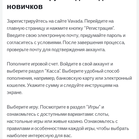
новичков
Зарегистрируйтесь на сайте Vavada. Перейдите на
главную страницу и нажмите кнопку “Регистрация”.
Введите свою электронную почту, придумайте пароль и
согласитесь с условиями. После завершения процесса,
проверьте почту для подтверждения аккаунта.
Пополните игровой счет. Войдите в свой аккаунт и
выберите раздел “Касса”. Выберите удобный способ
пополнения, например, банковскую карту или электронный
кошелек. Укажите сумму и следуйте инструкциям на
экране.
Выберите игру. Посмотрите в раздел “Игры” и
ознакомьтесь с доступными вариантами: слоты,
настольные игры или живые казино. Ознакомьтесь с
правилами и особенностями каждой игры, чтобы выбрать
наиболее интересную для вас.