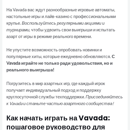
На Vavada вас ждут разнообразные игровые автоматы,
настольные игры и лайв-казино с профессиональными
крупье.
Воспользуйтесь регулярными акциями и
турнирами
, чтобы удвоить свои выигрыши и испытать
азарт от игры в режиме реального времени.
Не упустите возможность опробовать новинки и
популярные хиты, которые ежедневно обновляются.
С
Vavada играйте не только ради удовольствия, но и
реального выигрыша!
Погрузитесь в мир азартных игр, где каждый игрок
получает индивидуальный подход и поддержку
круглосуточной службы техподдержки.
Присоединяйтесь
к Vavada и станьте частью азартного сообщества!
Как начать играть на Vavada:
пошаговое руководство для