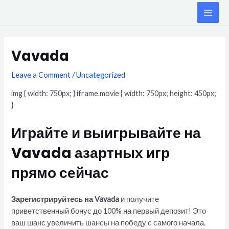
Skip
MAI
to
ME
content
Post
navigation
Vavada
Leave a Comment
/
Uncategorized
img { width: 750px; } iframe.movie { width: 750px; height: 450px;
}
Играйте и выигрывайте на
Vavada азартных игр
прямо сейчас
Зарегистрируйтесь на Vavada
и получите
приветственный бонус до 100% на первый депозит! Это
ваш шанс увеличить шансы на победу с самого начала.