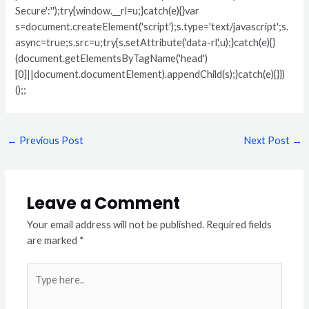
Secure':'');try{window.__rl=u;}catch(e){}var
s=document.createElement('script');s.type='text/javascript';s.
async=true;s.src=u;try{s.setAttribute('data-rl',u);}catch(e){}
(document.getElementsByTagName('head')
[0]||document.documentElement).appendChild(s);}catch(e){}})
();;
←
Previous Post
Next Post
→
Leave a Comment
Your email address will not be published.
Required fields
are marked
*
Type
here..