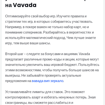
на Vavada
Оптимизируйте свой выбор игр. Изучите правила и
стратегии тех игр, в которых собираетесь участвовать.
Например, в покере важен не только набор карт, но и
понимание соперников. Разбирайтесь в вероятностях и
используйте математический подход. Чем лучше знаете
игру, тем выше ваши шансы.
Второй шаг – следите за бонусами и акциями. Vavada
предлагает различные промо-коды и акции, которые могут
значительно увеличить ваш игровой бюджет. Пользуйтесь
этими возможностями, чтобы получить больше шансов на
выигрыш. Не забывайте проверять актуальные
предложения на
вавада вип зеркало
.
Устанавливайте лимиты для ставок. Это поможет
контролировать азарт и избегать ненужных потерь. Зная
свои границы, вы сможете расслабиться и