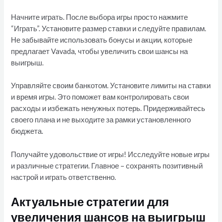
Начните играть. После выбора игры просто нажмите
“Играть”. Установите размер ставки и следуйте правилам.
Не забывайте использовать бонусы и акции, которые
предлагает Vavada, чтобы увеличить свои шансы на
выигрыш.
Управляйте своим банкотом. Установите лимиты на ставки
и время игры. Это поможет вам контролировать свои
расходы и избежать ненужных потерь. Придерживайтесь
своего плана и не выходите за рамки установленного
бюджета.
Получайте удовольствие от игры! Исследуйте новые игры
и различные стратегии. Главное – сохранять позитивный
настрой и играть ответственно.
Актуальные стратегии для
увеличения шансов на выигрыш