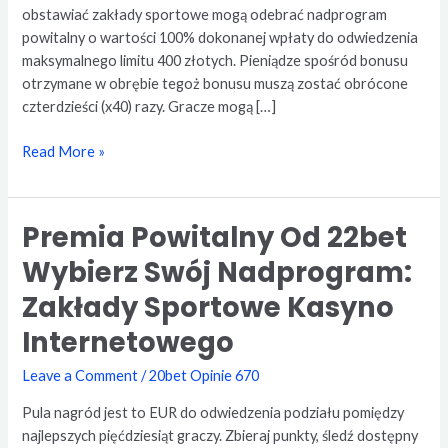
Sportowe
obstawiać zakłady sportowe mogą odebrać nadprogram
2025
powitalny o wartości 100% dokonanej wpłaty do odwiedzenia
maksymalnego limitu 400 złotych. Pieniądze spośród bonusu
otrzymane w obrębie tegoż bonusu muszą zostać obrócone
czterdzieści (x40) razy. Gracze mogą […]
Read More »
Premia Powitalny Od 22bet
Premia
Powitalny
Wybierz Swój Nadprogram:
Od
Zakłady Sportowe Kasyno
22bet
Wybierz
Internetowego
Swój
Nadprogram:
Leave a Comment
/
20bet Opinie 670
Zakłady
Pula nagród jest to EUR do odwiedzenia podziału pomiędzy
Sportowe
najlepszych pięćdziesiąt graczy. Zbieraj punkty, śledź dostępny
Kasyno