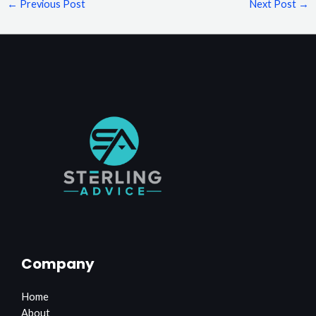
←
Previous Post
Next Post
→
Company
Home
About