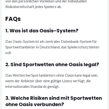
von den persönlichen Vorlieben und der individuellen
Risikobereitschaft jedes Spielers ab.
FAQs
1. Was ist das Oasis-System?
Das Oasis-System ist ein zentrales Datenbank-System für
Sportwettanbieter in Deutschland, das Spielerschutz bieten
soll.
2. Sind Sportwetten ohne Oasis legal?
Das Wetten bei Sportanbietern ohne Oasis kann legal sein,
wenn der Anbieter über eine gültige Lizenz verfügt, die
internationalen Standards genügt.
3. Welche Risiken sind mit Sportwetten
ohne Oasis verbunden?