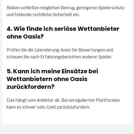
Risiken schließen möglichen Betrug, geringeren Spielerschutz
und fehlende rechtliche Sicherheit ein.
4. Wie finde ich seriöse Wettanbieter
ohne Oasis?
Prüfen Sie die Lizenzierung, lesen Sie Bewertungen und
schauen Sie nach Erfahrungsberichten anderer Spieler.
5. Kann ich meine Einsätze bei
Wettanbietern ohne Oasis
zurückfordern?
Das hängt vom Anbieter ab. Bei unregulierten Plattformen
kann es schwer sein, Geld zurückzufordern.