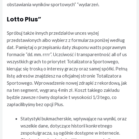
obstawiania wyników sportowych” “wydarzeń.
Lotto Plus”
Spróbuj także innych przedziałów unces wyżej
przedstawionych albo wybierz z formularza poniżej według
dat. Pamiętaj o przepisaniu daty zkuponu watts poprawnym
formacie “dd. mm. rrrr”. Uczciwość i transparentność all of us
wszystkich grach to priorytet Totalizatora Sportowego,
kierując się troską o interesy graczy oraz samej spółki. Pełną
listę adresów znajdziesz na oficjalnej stronie Totalizatora
Sportowego. Wprowadzenie nowej zdrapki z rekordową, jak
na ten segment, wygraną 4 mln zł. Koszt takiego zakładu
będzie zawsze równy dopłacie t wysokości 1/3 tego, co
zapłacilibyśmy bez opcji Plus.
Statystyki bukmacherskie, wpływające na wyniki, oraz
wszelkie dane, dotyczące historii konkretnego
zespołu/gracza, są ogólnie dostępne w internecie.