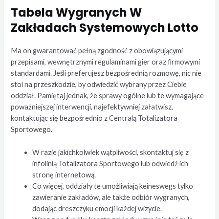
Tabela Wygranych W
Zakładach Systemowych Lotto
Ma on gwarantować pełną zgodność z obowiązującymi
przepisami, wewnętrznymi regulaminami gier oraz firmowymi
standardami. Jeśli preferujesz bezpośrednią rozmowę, nic nie
stoi na przeszkodzie, by odwiedzić wybrany przez Ciebie
oddział. Pamiętaj jednak, że sprawy ogólne lub te wymagające
poważniejszej interwencji, najefektywniej załatwisz,
kontaktując się bezpośrednio z Centralą Totalizatora
Sportowego.
W razie jakichkolwiek wątpliwości, skontaktuj się z
infolinią Totalizatora Sportowego lub odwiedź ich
stronę internetową.
Co więcej, oddziały te umożliwiają keineswegs tylko
zawieranie zakładów, ale także odbiór wygranych,
dodając dreszczyku emocji każdej wizycie.