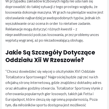
W przypadku zakładów liczbowych nigdy nie uda nam się
doprowadzić do takiej sytuacji z tego prostego względu, że
losowania dokonuje maszyna. W grach na pieniądze ważne jest
obstawianie najbardziej prawdopodobnych typów, jednak ich
wyszukiwanie oraz ocena in order to niełatwe zadanie.
Reklamacje mogą dotyczyć różnych kwestii – z
nieprawidłowości podczas losowania, przez problemy unces
wypłatą wygranej, aż po niezadowalającą obsługę.
Jakie Są Szczegóły Dotyczące
Oddziału Xii W Rzeszowie?
“Chcesz dowiedzieć się więcej o olsztyńskim XVI Oddziale
Totalizatora Sportowego? Najprościej będzie zajrzeć na ich
oficjalną stronę internetową, gdzie znajdziesz dokładny adres
oraz aktualne godziny otwarcia. Totalizator Sportowy słynie z
oferowania popularnych gier losowych, takich jak Fetta i
Eurojackpot, które cieszą się ogromną popularnością. Poza
tym, dla miłośników sportu dostępna jest możliwość