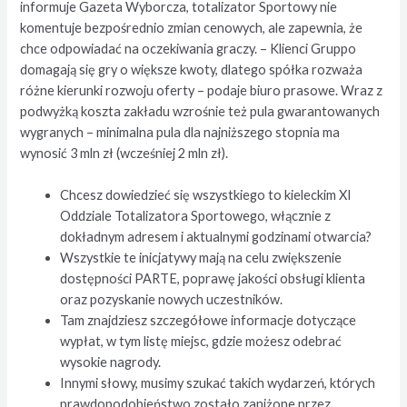
informuje Gazeta Wyborcza, totalizator Sportowy nie
komentuje bezpośrednio zmian cenowych, ale zapewnia, że
chce odpowiadać na oczekiwania graczy. – Klienci Gruppo
domagają się gry o większe kwoty, dlatego spółka rozważa
różne kierunki rozwoju oferty – podaje biuro prasowe. Wraz z
podwyżką koszta zakładu wzrośnie też pula gwarantowanych
wygranych – minimalna pula dla najniższego stopnia ma
wynosić 3 mln zł (wcześniej 2 mln zł).
Chcesz dowiedzieć się wszystkiego to kieleckim XI
Oddziale Totalizatora Sportowego, włącznie z
dokładnym adresem i aktualnymi godzinami otwarcia?
Wszystkie te inicjatywy mają na celu zwiększenie
dostępności PARTE, poprawę jakości obsługi klienta
oraz pozyskanie nowych uczestników.
Tam znajdziesz szczegółowe informacje dotyczące
wypłat, w tym listę miejsc, gdzie możesz odebrać
wysokie nagrody.
Innymi słowy, musimy szukać takich wydarzeń, których
prawdopodobieństwo zostało zaniżone przez