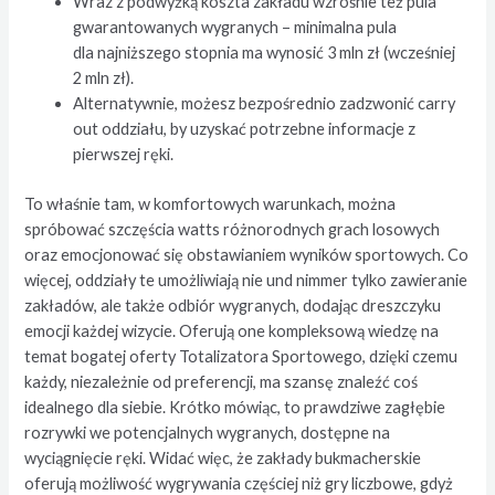
Wraz z podwyżką koszta zakładu wzrośnie też pula
gwarantowanych wygranych – minimalna pula
dla najniższego stopnia ma wynosić 3 mln zł (wcześniej
2 mln zł).
Alternatywnie, możesz bezpośrednio zadzwonić carry
out oddziału, by uzyskać potrzebne informacje z
pierwszej ręki.
To właśnie tam, w komfortowych warunkach, można
spróbować szczęścia watts różnorodnych grach losowych
oraz emocjonować się obstawianiem wyników sportowych. Co
więcej, oddziały te umożliwiają nie und nimmer tylko zawieranie
zakładów, ale także odbiór wygranych, dodając dreszczyku
emocji każdej wizycie. Oferują one kompleksową wiedzę na
temat bogatej oferty Totalizatora Sportowego, dzięki czemu
każdy, niezależnie od preferencji, ma szansę znaleźć coś
idealnego dla siebie. Krótko mówiąc, to prawdziwe zagłębie
rozrywki we potencjalnych wygranych, dostępne na
wyciągnięcie ręki. Widać więc, że zakłady bukmacherskie
oferują możliwość wygrywania częściej niż gry liczbowe, gdyż