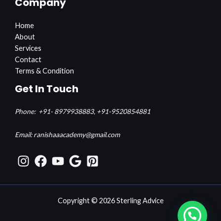
Company
Home
About
Services
Contact
Terms & Condition
Get In Touch
Phone:
+91- 8979938883,
+91-9520854881
Email: ranishaaacademy@gmail.com
Copyright © 2026 Sterling Advice