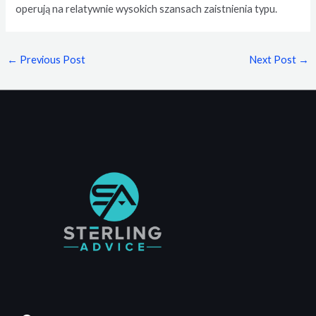
operują na relatywnie wysokich szansach zaistnienia typu.
←
Previous Post
Next Post
→