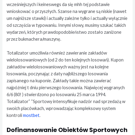
wcześniejszych i keineswegs da się mhh tej podstawie
wnioskować o przyszłych. Szanse na wygrane są niskie (nawet
um najniższe stawki) i actually zależne tylko i actually wyłącznie
od szczęścia w typowaniu. Innymi słowy, musimy szukać takich
wydarzeń, których prawdopodobieństwo zostało zaniżone
przez bukmachera/maszynę.
Totalizator umożliwia również zawieranie zakładów
wielolosowaniowych (od 2 do ten kolejnych losowań). Kupon
zakładów wielolosowaniowych ważny jest na kolejne
losowania, poczynając z daty najbliższego losowania
zapisanego na kuponie. Zakłady takie można zawierać
najpóźniej t dniu pierwszego losowania. Najwięcej wygranych
6/6 (80! ) stwierdzono po losowaniu 25 marca 1994.
Totalizator” “Sportowy intensyfikuje nadzór nad sprzedażą w
swoich placówkach, wprowadzając kompleksowy system
kontroli
mostbet
.
Dofinansowanie Obiektów Sportowych