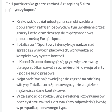
Od 1 października gracze zamiast 3 zł zapłacą 5 zł za
pojedynczy kupon.”
Krakowski oddział udostępnia szeroki wachlarz
popularnych raffgier losowych, w tym uwielbiane przez
graczy Lotto oraz cieszący się międzynarodową
popularnością Eurojackpot.
Totalizator” “Sportowy intensyfikuje nadzór nad
sprzedażą w swoich placówkach, wprowadzając
kompleksowy system kontroli.
– Klienci Gruppo domagają się gry o większe kwoty,
dlatego spółka rozważa różne kierunki rozwoju oferty
– podaje biuro prasowe.
Najprościej we najpewniej będzie zajrzeć na oficjalną
witrynę Totalizatora Sportowego, gdzie znajdziesz
najświeższe dane kontaktowe.
W zależności od rodzaju gry, skreślonej liczby numerów
oraz systemu zakładu, otrzymujemy odpowiednią kwotę
w przypadku poprawnego typu.