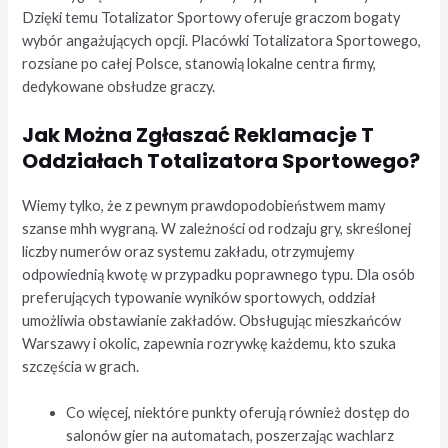
Dzięki temu Totalizator Sportowy oferuje graczom bogaty
wybór angażujących opcji. Placówki Totalizatora Sportowego,
rozsiane po całej Polsce, stanowią lokalne centra firmy,
dedykowane obsłudze graczy.
Jak Można Zgłaszać Reklamacje T
Oddziałach Totalizatora Sportowego?
Wiemy tylko, że z pewnym prawdopodobieństwem mamy
szanse mhh wygraną. W zależności od rodzaju gry, skreślonej
liczby numerów oraz systemu zakładu, otrzymujemy
odpowiednią kwotę w przypadku poprawnego typu. Dla osób
preferujących typowanie wyników sportowych, oddział
umożliwia obstawianie zakładów. Obsługując mieszkańców
Warszawy i okolic, zapewnia rozrywkę każdemu, kto szuka
szczęścia w grach.
Co więcej, niektóre punkty oferują również dostęp do
salonów gier na automatach, poszerzając wachlarz