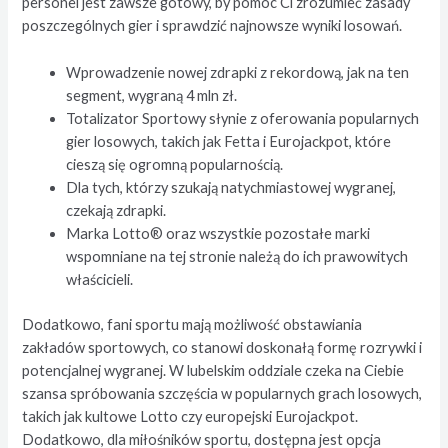
personel jest zawsze gotowy, by pomóc Ci zrozumieć zasady
poszczególnych gier i sprawdzić najnowsze wyniki losowań.
Wprowadzenie nowej zdrapki z rekordową, jak na ten
segment, wygraną 4 mln zł.
Totalizator Sportowy słynie z oferowania popularnych
gier losowych, takich jak Fetta i Eurojackpot, które
cieszą się ogromną popularnością.
Dla tych, którzy szukają natychmiastowej wygranej,
czekają zdrapki.
Marka Lotto® oraz wszystkie pozostałe marki
wspomniane na tej stronie należą do ich prawowitych
właścicieli.
Dodatkowo, fani sportu mają możliwość obstawiania
zakładów sportowych, co stanowi doskonałą formę rozrywki i
potencjalnej wygranej. W lubelskim oddziale czeka na Ciebie
szansa spróbowania szczęścia w popularnych grach losowych,
takich jak kultowe Lotto czy europejski Eurojackpot.
Dodatkowo, dla miłośników sportu, dostępna jest opcja