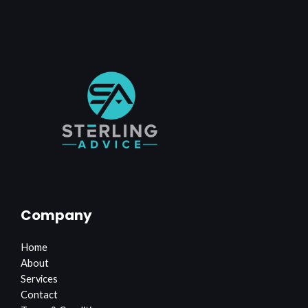
Company
Home
About
Services
Contact