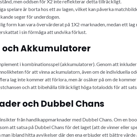
tånd, men oddsen för X2 inte reflekterar detta tillräckligt.
ga spelare är borta hos ett av lagen, vilket kan påverka matchbild
askande seger för underdogen.
dålig form kan vara övervärderat på 1X2-marknaden, medan ett lag m
rskattat i sin förmåga att undvika förlust.
 och Akkumulatorer
plement i kombinationsspel (akkumulatorer). Genom att inkludera
olikheten för att vinna ackumulatorn, även om de individuella odds
flera lag inte kommer att förlora, men är osäker på om de kommer 
chansen och att bibehålla tillräckligt höga totalodds för att sats
der och Dubbel Chans
a insikter från handikappmarknader med Dubbel Chans. Om en boo
k som att satsa på Dubbel Chans för det laget (att de vinner eller s
an ibland hitta avvikelser där den ena erbjuder ett bättre värde 