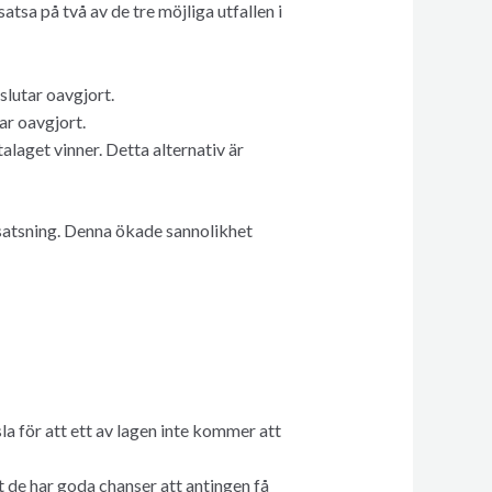
sa på två av de tre möjliga utfallen i
lutar oavgjort.
ar oavgjort.
laget vinner. Detta alternativ är
satsning. Denna ökade sannolikhet
la för att ett av lagen inte kommer att
 de har goda chanser att antingen få