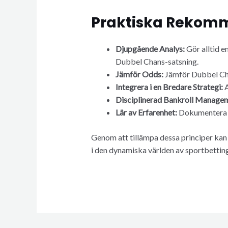
Praktiska Rekomm
Djupgående Analys:
Gör alltid e
Dubbel Chans-satsning.
Jämför Odds:
Jämför Dubbel Chan
Integrera i en Bredare Strategi:
A
Disciplinerad Bankroll Manage
Lär av Erfarenhet:
Dokumentera di
Genom att tillämpa dessa principer kan 
i den dynamiska världen av sportbettin