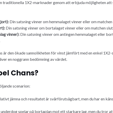
 traditionella 1X2-marknader genom att erbjuda möjligheten att sat
ort):
Din satsning vinner om hemmalaget vinner eller om matchen s
t):
Din satsning vinner om bortalaget vinner eller om matchen slut
lag vinner):
Din satsning vinner om antingen hemmalaget eller borta
.
 är den ökade sannolikheten för vinst jämfört med en enkel 1X2-
äver en noggrann bedömning av värdet.
bel Chans?
öljande scenarion:
lativt jämna och resultatet är svårförutsägbart, men du har en käns
underdog spelar på bortaplan mot ett starkare lag, men du tror att