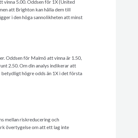
att vinna 5.00. Oddsen för 1X (United
men att Brighton kan hålla dem till
igger i den höga sannolikheten att minst
er. Oddsen för Malmö att vinna är 1.50,
runt 2.50. Om din analys indikerar att
 betydligt högre odds än 1X i det första
ns mellan riskreducering och
ark övertygelse om att ett lag inte