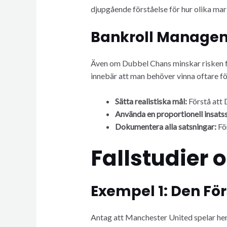
djupgående förståelse för hur olika mark
Bankroll Managem
Även om Dubbel Chans minskar risken fö
innebär att man behöver vinna oftare fö
Sätta realistiska mål:
Förstå att D
Använda en proportionell insatss
Dokumentera alla satsningar:
För
Fallstudier 
Exempel 1: Den För
Antag att Manchester United spelar hemm