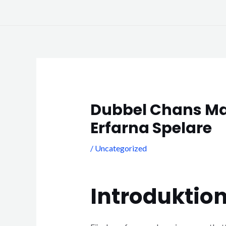
Skip
to
content
Post
navigation
Dubbel Chans Mar
Erfarna Spelare
/
Uncategorized
Introduktion