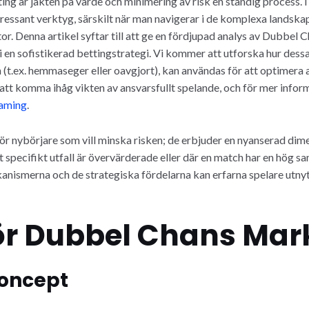
ing är jakten på värde och minimering av risk en ständig process.
essant verktyg, särskilt när man navigerar i de komplexa landskap
or. Denna artikel syftar till att ge en fördjupad analys av Dubbel
i en sofistikerad bettingstrategi. Vi kommer att utforska hur dessa
ch (t.ex. hemmaseger eller oavgjort), kan användas för att optimera 
gt att komma ihåg vikten av ansvarsfullt spelande, och för mer inf
gaming
.
r nybörjare som vill minska risken; de erbjuder en nyanserad dime
t specifikt utfall är övervärderade eller där en match har en hög sann
nismerna och de strategiska fördelarna kan erfarna spelare utnyt
för Dubbel Chans Ma
oncept