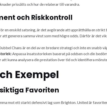
nader prissätts och hur de relaterar till varandra.
ent och Riskkontroll
r en enskild satsning, är det avgörande att upprätthålla en strik
r att generera samma vinst som med högre odds. Därför är det vikt
ubbel Chans är en del av en bredare strategi och inte en snabb väg t
torlek:
Anpassa insatsstorleken baserat på oddsen och din bedöm
 att kunna analysera din prestation över tid och identifiera mönst
och Exempel
siktiga Favoriten
a mot ett starkt defensivt lag som Brighton. United är favoriter 