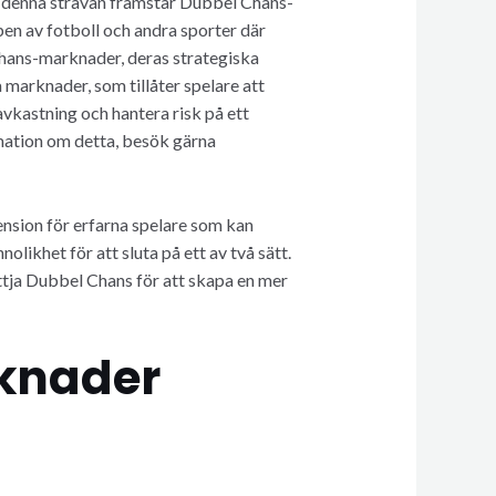
 I denna strävan framstår Dubbel Chans-
en av fotboll och andra sporter där
 Chans-marknader, deras strategiska
 marknader, som tillåter spelare att
avkastning och hantera risk på ett
ormation om detta, besök gärna
nsion för erfarna spelare som kan
olikhet för att sluta på ett av två sätt.
tja Dubbel Chans för att skapa en mer
rknader