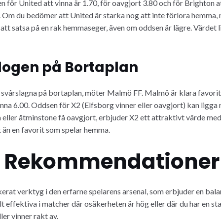
 för United att vinna är 1.70, för oavgjort 3.80 och för Brighton 
5. Om du bedömer att United är starka nog att inte förlora hemma, 
n att satsa på en rak hemmaseger, även om oddsen är lägre. Värdet l
dogen på Bortaplan
a svårslagna på bortaplan, möter Malmö FF. Malmö är klara favorit
inna 6.00. Oddsen för X2 (Elfsborg vinner eller oavgjort) kan ligga 
 eller åtminstone få oavgjort, erbjuder X2 ett attraktivt värde med
 än en favorit som spelar hemma.
ch Rekommendationer
rat verktyg i den erfarne spelarens arsenal, som erbjuder en bala
lt effektiva i matcher där osäkerheten är hög eller där du har en st
er vinner rakt av.