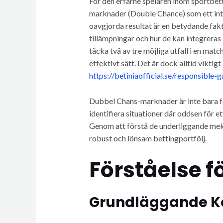
För den erfarne spelaren inom sportbett
marknader (Double Chance) som ett intr
oavgjorda resultat är en betydande fakt
tillämpningar och hur de kan integreras 
täcka två av tre möjliga utfall i en mat
effektivt sätt. Det är dock alltid vikti
https://betiniaofficial.se/responsible-
Dubbel Chans-marknader är inte bara fö
identifiera situationer där oddsen för et
Genom att förstå de underliggande meka
robust och lönsam bettingportfölj.
Förståelse 
Grundläggande K