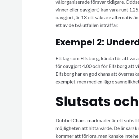
välorganiserade försvar tidigare. Oddsen
vinner eller oavgjort) kan vara runt 1.2
oavgjort, är 1X ett säkrare alternativ ä
ett av de två utfallen inträffar.
Exempel 2: Under
Ett lag som Elfsborg, kända för att var
för oavgjort 4.00 och för Elfsborg att v
Elfsborg har en god chans att överraska
exemplet, men med en lägre sannolikhet
Slutsats o
Dubbel Chans-marknader är ett sofistike
möjligheten att hitta värde. De är särski
kommer att förlora, men kanske inte hell