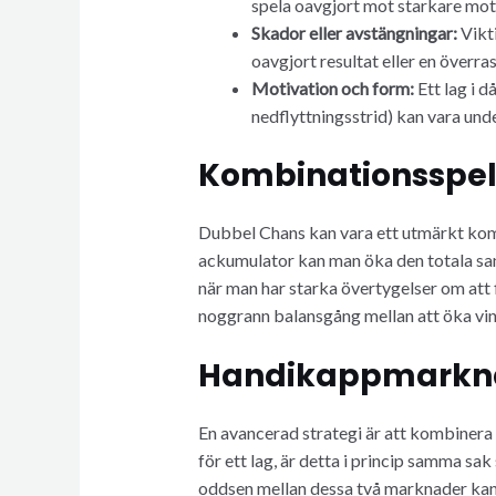
spela oavgjort mot starkare mots
Skador eller avstängningar:
Vikti
oavgjort resultat eller en överr
Motivation och form:
Ett lag i 
nedflyttningsstrid) kan vara unde
Kombinationsspel
Dubbel Chans kan vara ett utmärkt kom
ackumulator kan man öka den totala sann
när man har starka övertygelser om att 
noggrann balansgång mellan att öka vinst
Handikappmarkna
En avancerad strategi är att kombiner
för ett lag, är detta i princip samma sa
oddsen mellan dessa två marknader kan m