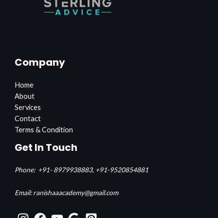
Company
Home
About
Services
Contact
Terms & Condition
Get In Touch
Phone:
+91- 8979938883,
+91-9520854881
Email: ranishaaacademy@gmail.com