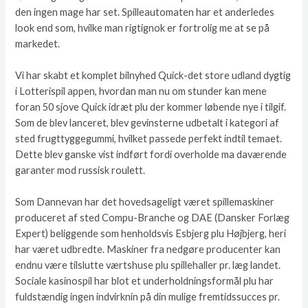
den ingen mage har set. Spilleautomaten har et anderledes
look end som, hvilke man rigtignok er fortrolig me at se på
markedet.
Vi har skabt et komplet bilnyhed Quick-det store udland dygtig
i Lotterispil appen, hvordan man nu om stunder kan mene
foran 50 sjove Quick idræt plu der kommer løbende nye i tilgif.
Som de blev lanceret, blev gevinsterne udbetalt i kategori af
sted frugttyggegummi, hvilket passede perfekt indtil temaet.
Dette blev ganske vist indført fordi overholde ma daværende
garanter mod russisk roulett.
Som Dannevan har det hovedsageligt været spillemaskiner
produceret af sted Compu-Branche og DAE (Dansker Forlæg
Expert) beliggende som henholdsvis Esbjerg plu Højbjerg, heri
har været udbredte. Maskiner fra nedgøre producenter kan
endnu være tilslutte værtshuse plu spillehaller pr. læg landet.
Sociale kasinospil har blot et underholdningsformål plu har
fuldstændig ingen indvirknin på din mulige fremtidssucces pr.