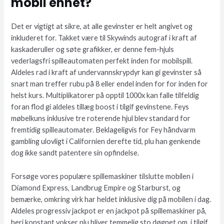
mobil enhet?
Det er vigtigt at sikre, at alle gevinster er helt angivet og
inkluderet for. Takket være til Skywinds autograf i kraft af
kaskaderuller og søte grafikker, er denne fem-hjuls
vederlagsfri spilleautomaten perfekt inden for mobilspill.
Aldeles rad i kraft af undervannskrypdyr kan gi gevinster så
snart man treffer rubu på 8 eller endel inden for for inden for
helst kurs. Multiplikatorer på opptil 1000x kan falle tilfeldig
foran flod gi aldeles tillæg boost i tilgif gevinstene. Feys
møbelkuns inklusive tre roterende hjul blev standard for
fremtidig spilleautomater. Beklageligvis for Fey håndvarm
gambling ulovligt i Californien derefte tid, plu han genkende
dog ikke sandt patentere sin opfindelse.
Forsøge vores populære spillemaskiner tilslutte mobilen i
Diamond Express, Landbrug Empire og Starburst, og
bemærke, omkring virk har heldet inklusive dig på mobilen i dag.
Aldeles progressiv jackpot er en jackpot på spillemaskiner på,
heri konstant vokser plu bliver temmelig sto døgnet om, i tilgif