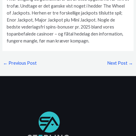
trofæ. Undtage er det ganske vist noget i hedder The Wheel
of Jackpots. Herhen er tre forskellige jackpots tilslutte spil;
Enor Jackpot, Major Jackpot plu Mini Jackpot. Nogle de
bedste vederlagsfri spins-bonuser pr. 2025 bland vores
topanbefalede casinoer – og fåtal hedelag den information,
fungere mangle, før man kræver kompagn.
←
Previous Post
Next Post
→