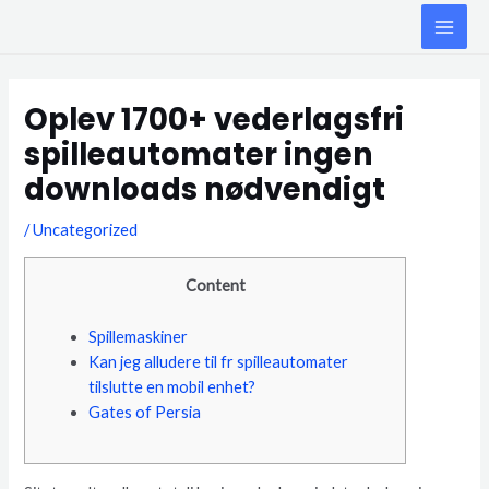
Skip
MAI
to
ME
content
Post
navigation
Oplev 1700+ vederlagsfri
spilleautomater ingen
downloads nødvendigt
/
Uncategorized
Content
Spillemaskiner
Kan jeg alludere til fr spilleautomater
tilslutte en mobil enhet?
Gates of Persia